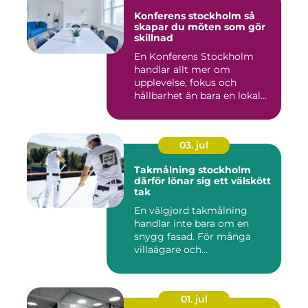
Konferens stockholm så
skapar du möten som gör
skillnad
En Konferens Stockholm
handlar allt mer om
upplevelse, fokus och
hållbarhet än bara en lokal
med sto...
03. jul
Takmålning stockholm
därför lönar sig ett välskött
tak
En välgjord takmålning
handlar inte bara om en
snygg fasad. För många
villaägare och
bostadsrättsför...
01. jul