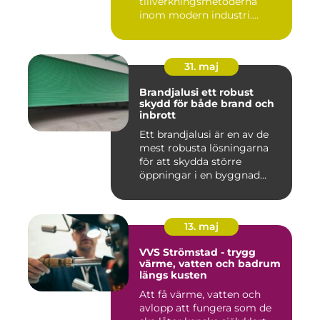
tillverkningsmetoderna
inom modern industri.
Processen g...
31. maj
Brandjalusi ett robust
skydd för både brand och
inbrott
Ett brandjalusi är en av de
mest robusta lösningarna
för att skydda större
öppningar i en byggnad
mo...
13. maj
VVS Strömstad - trygg
värme, vatten och badrum
längs kusten
Att få värme, vatten och
avlopp att fungera som de