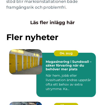
stöd blir markisinstallationen både
framgångsrik och problemfri.
Läs fler inlägg här
Fler nyheter
04. aug
Magasinering i Sundsvall –
säker förvaring när du
behöver mer plats
När hem, jobb eller
livssituation ändras uppstår
ofta ett behov av extra
utrymme. Ka...