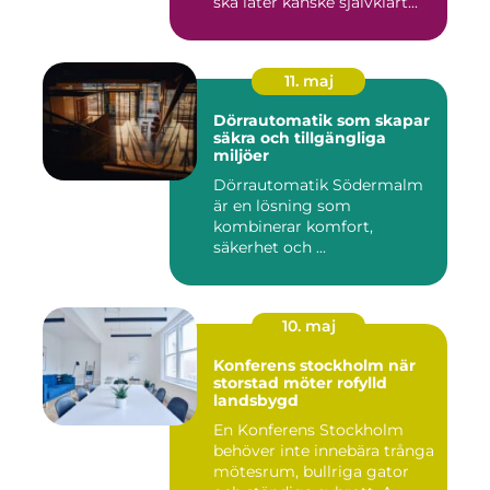
ska låter kanske självklart...
11. maj
Dörrautomatik som skapar
säkra och tillgängliga
miljöer
Dörrautomatik Södermalm
är en lösning som
kombinerar komfort,
säkerhet och ...
10. maj
Konferens stockholm när
storstad möter rofylld
landsbygd
En Konferens Stockholm
behöver inte innebära trånga
mötesrum, bullriga gator