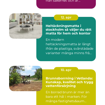
från säkerhet och ar...
12. apr
Heltäckningsmatta i
stockholm så väljer du rätt
matta för hem och kontor
En modern
heltäckningsmatta är långt
ifrån de plastiga, svårstädade
varianter många minns från
70- o...
10. apr
Brunnsborrning i Vetlanda:
Kunskap, kvalitet och trygg
vattenförsörjning
En borrad brunn är mer än
bara ett hål i marken. För
många fastighets&aum...