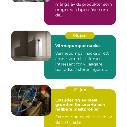
många av de produkter som
omger vardagen, även om
de...
05. jun
Värmepumpar nacka
Värmepumpar nacka är ett
ämne som blir allt mer
intressant för villaägare,
bostadsrättsföreningar oc...
01. jun
Extrudering av plast
grunden för smarta och
hållbara plastprofiler
Extrudering av plast är en av
de viktigaste