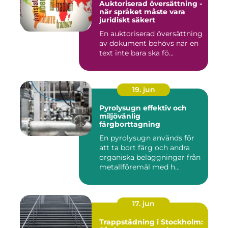
Auktoriserad översättning -
när språket måste vara
juridiskt säkert
En auktoriserad översättning
av dokument behövs när en
text inte bara ska fö...
19. jun
Pyrolysugn effektiv och
miljövänlig
färgborttagning
En pyrolysugn används för
att ta bort färg och andra
organiska beläggningar från
metallföremål med h...
17. jun
Trappstädning i Stockholm: