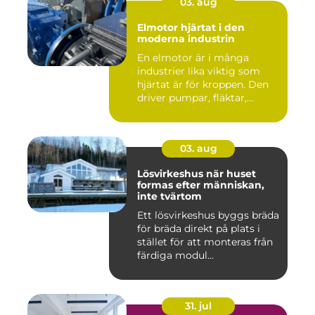
03. aug
Elmotor hjärtat i den
moderna industrin
En elmotor är i många
industrier lika viktig som
hjärtat är för kroppen. Den
driver pumpar, fläktar,...
03. aug
Lösvirkeshus när huset
formas efter människan,
inte tvärtom
Ett lösvirkeshus byggs bräda
för bräda direkt på plats i
stället för att monteras från
färdiga modul...
31. jul