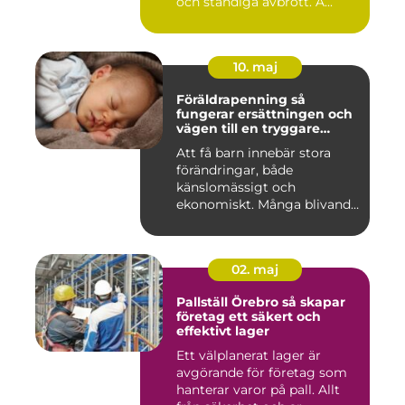
och ständiga avbrott. A...
10. maj
Föräldrapenning så
fungerar ersättningen och
vägen till en tryggare
föräldraledighet
Att få barn innebär stora
förändringar, både
känslomässigt och
ekonomiskt. Många blivande
föräldrar ...
02. maj
Pallställ Örebro så skapar
företag ett säkert och
effektivt lager
Ett välplanerat lager är
avgörande för företag som
hanterar varor på pall. Allt