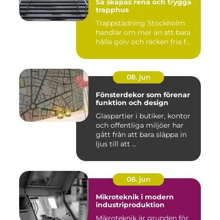
Så skapas rena och trygga
trapphus
Trappstädning Stockholm
handlar om mer än att bara
hålla golv och räcken fria f...
08. jun
Fönsterdekor som förenar
funktion och design
Glaspartier i butiker, kontor
och offentliga miljöer har
gått från att bara släppa in
ljus till att ...
08. jun
Mikroteknik i modern
industriproduktion
Mikroteknik är grunden för