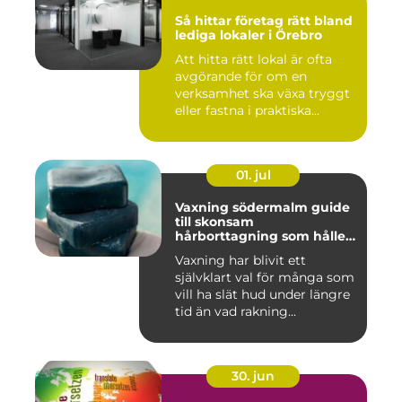
Så hittar företag rätt bland
lediga lokaler i Örebro
Att hitta rätt lokal är ofta
avgörande för om en
verksamhet ska växa tryggt
eller fastna i praktiska...
01. jul
Vaxning södermalm guide
till skonsam
hårborttagning som håller
längre
Vaxning har blivit ett
självklart val för många som
vill ha slät hud under längre
tid än vad rakning...
30. jun