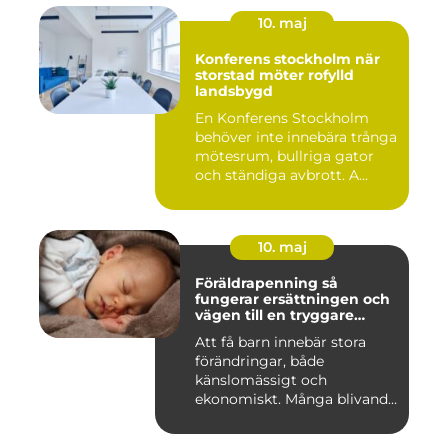
10. maj
Konferens stockholm när
storstad möter rofylld
landsbygd
En Konferens Stockholm
behöver inte innebära trånga
mötesrum, bullriga gator
och ständiga avbrott. A...
10. maj
Föräldrapenning så
fungerar ersättningen och
vägen till en tryggare
föräldraledighet
Att få barn innebär stora
förändringar, både
känslomässigt och
ekonomiskt. Många blivande
föräldrar ...