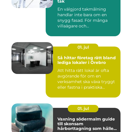
tak
En välgjord takmålning
handlar inte bara om en
snygg fasad. För många
villaägare och
bostadsrättsför...
01. jul
Så hittar företag rätt bland
lediga lokaler i Örebro
Att hitta rätt lokal är ofta
avgörande för om en
verksamhet ska växa tryggt
eller fastna i praktiska...
01. jul
Vaxning södermalm guide
till skonsam
hårborttagning som håller