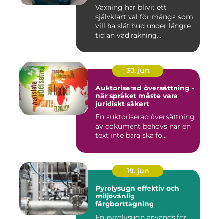
längre
Vaxning har blivit ett
självklart val för många som
vill ha slät hud under längre
tid än vad rakning...
30. jun
Auktoriserad översättning -
när språket måste vara
juridiskt säkert
En auktoriserad översättning
av dokument behövs när en
text inte bara ska fö...
19. jun
Pyrolysugn effektiv och
miljövänlig
färgborttagning
En pyrolysugn används för