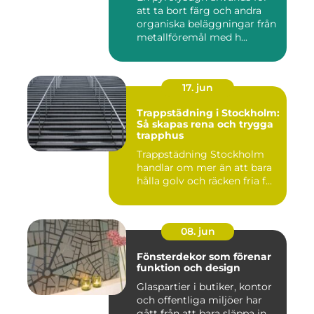
att ta bort färg och andra
organiska beläggningar från
metallföremål med h...
17. jun
Trappstädning i Stockholm:
Så skapas rena och trygga
trapphus
Trappstädning Stockholm
handlar om mer än att bara
hålla golv och räcken fria f...
08. jun
Fönsterdekor som förenar
funktion och design
Glaspartier i butiker, kontor
och offentliga miljöer har
gått från att bara släppa in