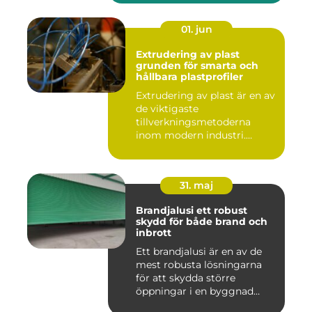
01. jun
Extrudering av plast
grunden för smarta och
hållbara plastprofiler
Extrudering av plast är en av
de viktigaste
tillverkningsmetoderna
inom modern industri.
Processen g...
31. maj
Brandjalusi ett robust
skydd för både brand och
inbrott
Ett brandjalusi är en av de
mest robusta lösningarna
för att skydda större
öppningar i en byggnad
mo...