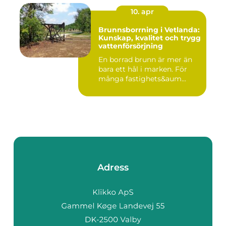
10. apr
Brunnsborrning i Vetlanda:
Kunskap, kvalitet och trygg
vattenförsörjning
En borrad brunn är mer än
bara ett hål i marken. För
många fastighets&aum...
Adress