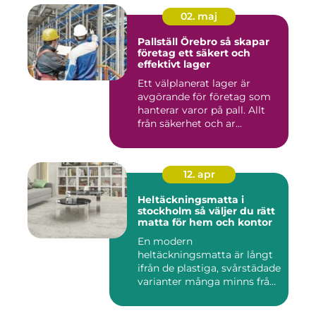
02. maj
Pallställ Örebro så skapar
företag ett säkert och
effektivt lager
Ett välplanerat lager är
avgörande för företag som
hanterar varor på pall. Allt
från säkerhet och ar...
12. apr
Heltäckningsmatta i
stockholm så väljer du rätt
matta för hem och kontor
En modern
heltäckningsmatta är långt
ifrån de plastiga, svårstädade
varianter många minns från
70- o...