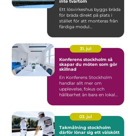
inte tvärtom
Ett lösvirkeshus byggs bräda
för bräda direkt på plats i
stället för att monteras från
färdiga modul...
31. jul
Konferens stockholm så
skapar du möten som gör
skillnad
En Konferens Stockholm
handlar allt mer om
upplevelse, fokus och
hållbarhet än bara en lokal
med sto...
03. jul
Takmålning stockholm
därför lönar sig ett välskött