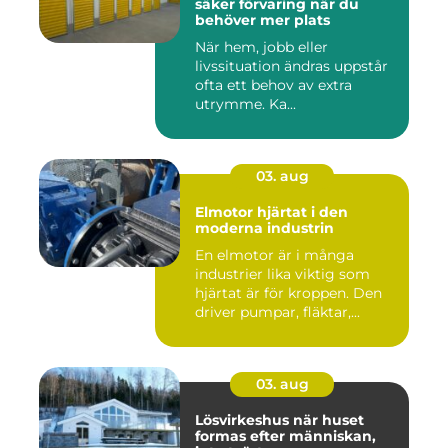
säker förvaring när du
behöver mer plats
När hem, jobb eller
livssituation ändras uppstår
ofta ett behov av extra
utrymme. Ka...
03. aug
Elmotor hjärtat i den
moderna industrin
En elmotor är i många
industrier lika viktig som
hjärtat är för kroppen. Den
driver pumpar, fläktar,...
03. aug
Lösvirkeshus när huset
formas efter människan,