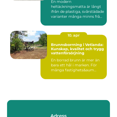
En modern
heltäckningsmatta är långt
ifrån de plastiga, svårstädade
varianter många minns från
70- o...
10. apr
Brunnsborrning i Vetlanda:
Kunskap, kvalitet och trygg
vattenförsörjning
En borrad brunn är mer än
bara ett hål i marken. För
många fastighets&aum...
Adress