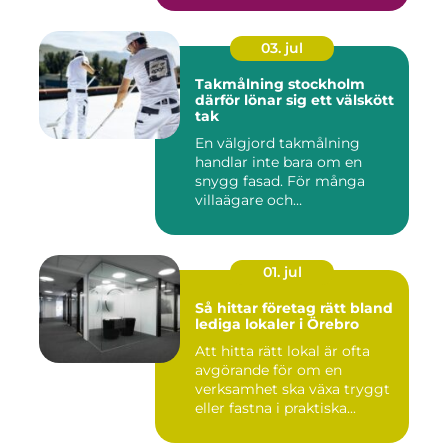
03. jul
Takmålning stockholm
därför lönar sig ett välskött
tak
En välgjord takmålning
handlar inte bara om en
snygg fasad. För många
villaägare och
bostadsrättsför...
01. jul
Så hittar företag rätt bland
lediga lokaler i Örebro
Att hitta rätt lokal är ofta
avgörande för om en
verksamhet ska växa tryggt
eller fastna i praktiska...