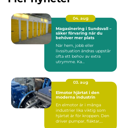
04. aug
Magasinering i Sundsvall –
säker förvaring när du
behöver mer plats
När hem, jobb eller
livssituation ändras uppstår
ofta ett behov av extra
utrymme. Ka...
03. aug
Elmotor hjärtat i den
moderna industrin
En elmotor är i många
industrier lika viktig som
hjärtat är för kroppen. Den
driver pumpar, fläktar,...