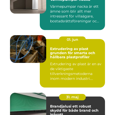
Värmepumpar nacka är ett
ämne som blir allt mer
intressant för villaägare,
bostadsrättsföreningar oc...
01. jun
Extrudering av plast
grunden för smarta och
hållbara plastprofiler
Extrudering av plast är en av
de viktigaste
tillverkningsmetoderna
inom modern industri.
Processen g...
31. maj
Brandjalusi ett robust
skydd för både brand och
inbrott