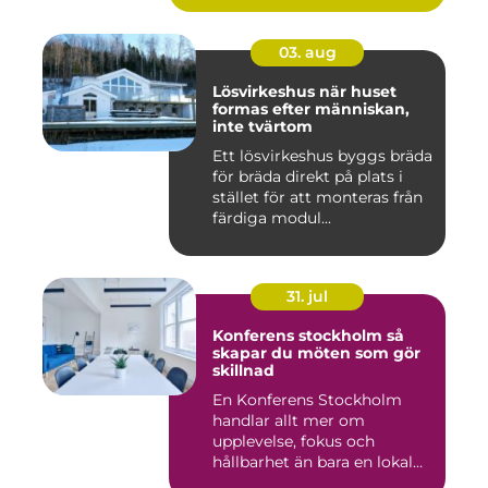
03. aug
Lösvirkeshus när huset
formas efter människan,
inte tvärtom
Ett lösvirkeshus byggs bräda
för bräda direkt på plats i
stället för att monteras från
färdiga modul...
31. jul
Konferens stockholm så
skapar du möten som gör
skillnad
En Konferens Stockholm
handlar allt mer om
upplevelse, fokus och
hållbarhet än bara en lokal
med sto...