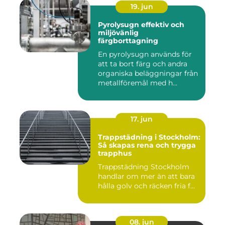
19. jun
Pyrolysugn effektiv och
miljövänlig
färgborttagning
En pyrolysugn används för
att ta bort färg och andra
organiska beläggningar från
metallföremål med h...
17. jun
Trappstädning i Stockholm:
Så skapas rena och trygga
trapphus
Trappstädning Stockholm
handlar om mer än att bara
hålla golv och räcken fria f...
08. jun