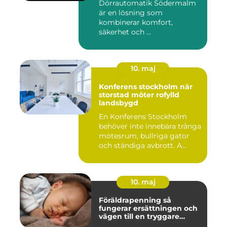
Dörrautomatik Södermalm
är en lösning som
kombinerar komfort,
säkerhet och ...
10. maj
Konferens stockholm när
storstad möter rofylld
landsbygd
En Konferens Stockholm
behöver inte innebära trånga
mötesrum, bullriga gator
och ständiga avbrott. A...
10. maj
Föräldrapenning så
fungerar ersättningen och
vägen till en tryggare
föräldraledighet