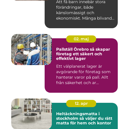
Att få barn innebär stora
förändringar, både
känslomässigt och
ekonomiskt. Många blivande
föräldrar ...
02. maj
Pallställ Örebro så skapar
företag ett säkert och
effektivt lager
Ett välplanerat lager är
avgörande för företag som
hanterar varor på pall. Allt
från säkerhet och ar...
12. apr
Heltäckningsmatta i
stockholm så väljer du rätt
matta för hem och kontor