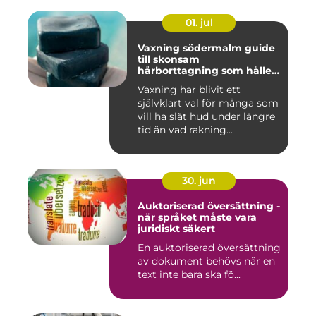
01. jul
Vaxning södermalm guide
till skonsam
hårborttagning som håller
längre
Vaxning har blivit ett
självklart val för många som
vill ha slät hud under längre
tid än vad rakning...
30. jun
Auktoriserad översättning -
när språket måste vara
juridiskt säkert
En auktoriserad översättning
av dokument behövs när en
text inte bara ska fö...