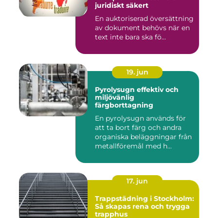
juridiskt säkert
En auktoriserad översättning
av dokument behövs när en
text inte bara ska fö...
19. jun
Pyrolysugn effektiv och
miljövänlig
färgborttagning
En pyrolysugn används för
att ta bort färg och andra
organiska beläggningar från
metallföremål med h...
17. jun
Trappstädning i Stockholm:
Så skapas rena och trygga
trapphus