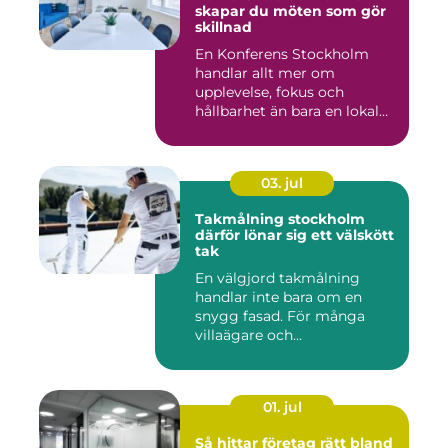
skapar du möten som gör
skillnad
En Konferens Stockholm
handlar allt mer om
upplevelse, fokus och
hållbarhet än bara en lokal
med sto...
03. jul
Takmålning stockholm
därför lönar sig ett välskött
tak
En välgjord takmålning
handlar inte bara om en
snygg fasad. För många
villaägare och
bostadsrättsför...
01. jul
Så hittar företag rätt bland