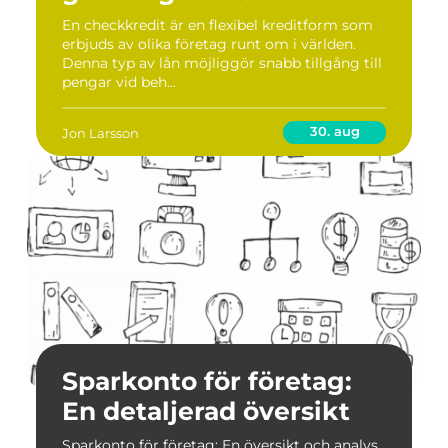
En checkkredit är en flexibel kreditform som
erbjuds av olika företag runt om i världen.
Denna typ av lån möjliggör snabb tillgång till
pengar vid beh...
30. aug
Jon Larsson
Sparkonto för företag:
En detaljerad översikt
Sparkonto för företag: En översikt och analys