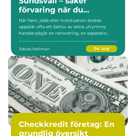
Sundsvall – säker
förvaring när du
behöver mer plats
När hem, jobb eller livssituation ändras
uppstår ofta ett behov av extra utrymme.
Kanske pågår en renovering, en separatio...
04. aug
Tobias Hellman
Checkkredit företag: En
grundlig översikt