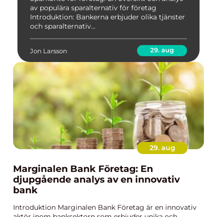
av populära sparalternativ för företag
Introduktion: Bankerna erbjuder olika tjänster
och sparalternativ...
29. aug
Jon Larsson
29. aug
Marginalen Bank Företag: En
djupgående analys av en innovativ
bank
Introduktion Marginalen Bank Företag är en innovativ
aktör inom banksektorn som erbjuder unika och