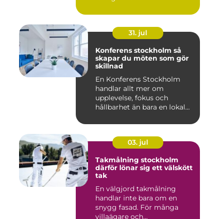
31. jul
Konferens stockholm så
skapar du möten som gör
skillnad
En Konferens Stockholm
handlar allt mer om
upplevelse, fokus och
hållbarhet än bara en lokal
med sto...
03. jul
Takmålning stockholm
därför lönar sig ett välskött
tak
En välgjord takmålning
handlar inte bara om en
snygg fasad. För många
villaägare och