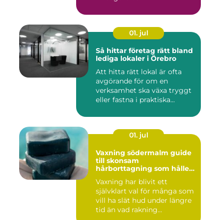
bostadsrättsför...
01. jul
Så hittar företag rätt bland
lediga lokaler i Örebro
Att hitta rätt lokal är ofta
avgörande för om en
verksamhet ska växa tryggt
eller fastna i praktiska...
01. jul
Vaxning södermalm guide
till skonsam
hårborttagning som håller
längre
Vaxning har blivit ett
självklart val för många som
vill ha slät hud under längre
tid än vad rakning...