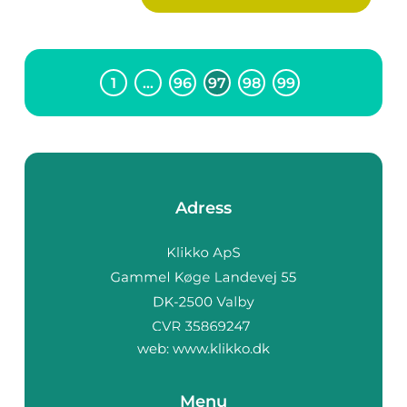
1
…
96
97
98
99
Adress
web:
www.klikko.dk
Menu