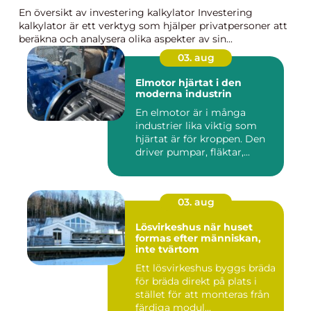
En översikt av investering kalkylator Investering
kalkylator är ett verktyg som hjälper privatpersoner att
beräkna och analysera olika aspekter av sin...
03. aug
Elmotor hjärtat i den
moderna industrin
En elmotor är i många
industrier lika viktig som
hjärtat är för kroppen. Den
driver pumpar, fläktar,...
03. aug
Lösvirkeshus när huset
formas efter människan,
inte tvärtom
Ett lösvirkeshus byggs bräda
för bräda direkt på plats i
stället för att monteras från
färdiga modul...