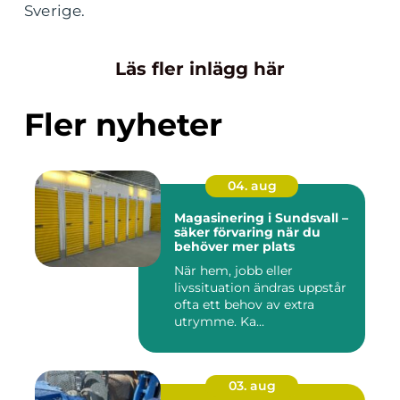
Sverige.
Läs fler inlägg här
Fler nyheter
04. aug
Magasinering i Sundsvall –
säker förvaring när du
behöver mer plats
När hem, jobb eller
livssituation ändras uppstår
ofta ett behov av extra
utrymme. Ka...
03. aug