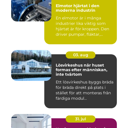
Elmotor hjärtat i den
moderna industrin
En elmotor är i många
industrier lika viktig som
hjärtat är för kroppen. Den
driver pumpar, fläktar,...
03. aug
Lösvirkeshus när huset
formas efter människan,
inte tvärtom
Ett lösvirkeshus byggs bräda
för bräda direkt på plats i
stället för att monteras från
färdiga modul...
31. jul