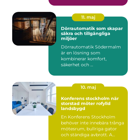
11. maj
Dörrautomatik som skapar
säkra och tillgängliga
miljöer
Dörrautomatik Södermalm
är en lösning som
kombinerar komfort,
säkerhet och ...
10. maj
Konferens stockholm när
storstad möter rofylld
landsbygd
En Konferens Stockholm
behöver inte innebära trånga
mötesrum, bullriga gator
och ständiga avbrott. A...