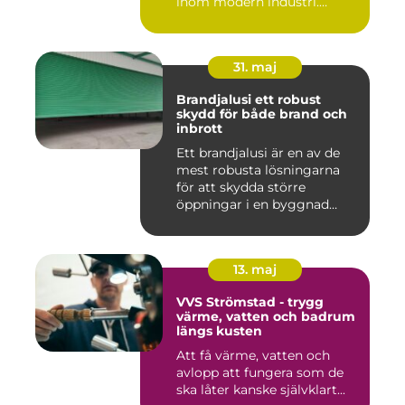
inom modern industri.
Processen g...
31. maj
Brandjalusi ett robust
skydd för både brand och
inbrott
Ett brandjalusi är en av de
mest robusta lösningarna
för att skydda större
öppningar i en byggnad
mo...
13. maj
VVS Strömstad - trygg
värme, vatten och badrum
längs kusten
Att få värme, vatten och
avlopp att fungera som de
ska låter kanske självklart...