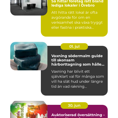
Så hittar företag rätt bland
lediga lokaler i Örebro
Att hitta rätt lokal är ofta
avgörande för om en
verksamhet ska växa tryggt
eller fastna i praktiska...
01. jul
Vaxning södermalm guide
till skonsam
hårborttagning som håller
längre
Vaxning har blivit ett
självklart val för många som
vill ha slät hud under längre
tid än vad rakning...
30. jun
Auktoriserad översättning -