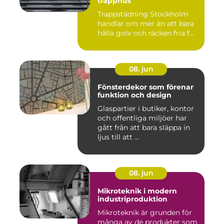
trapphus
Trappstädning Stockholm
handlar om mer än att bara
hålla golv och räcken fria f...
08. jun
Fönsterdekor som förenar
funktion och design
Glaspartier i butiker, kontor
och offentliga miljöer har
gått från att bara släppa in
ljus till att ...
08. jun
Mikroteknik i modern
industriproduktion
Mikroteknik är grunden för
många av de produkter som