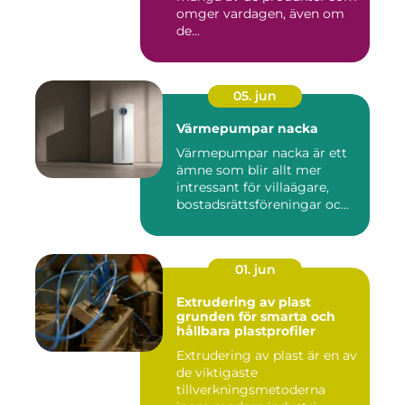
omger vardagen, även om
de...
05. jun
Värmepumpar nacka
Värmepumpar nacka är ett
ämne som blir allt mer
intressant för villaägare,
bostadsrättsföreningar oc...
01. jun
Extrudering av plast
grunden för smarta och
hållbara plastprofiler
Extrudering av plast är en av
de viktigaste
tillverkningsmetoderna