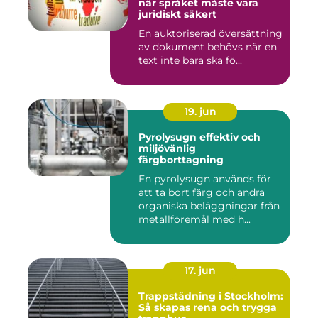
när språket måste vara
juridiskt säkert
En auktoriserad översättning
av dokument behövs när en
text inte bara ska fö...
19. jun
Pyrolysugn effektiv och
miljövänlig
färgborttagning
En pyrolysugn används för
att ta bort färg och andra
organiska beläggningar från
metallföremål med h...
17. jun
Trappstädning i Stockholm:
Så skapas rena och trygga