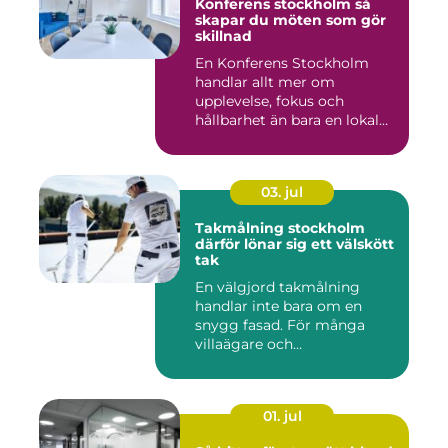
Konferens stockholm så
skapar du möten som gör
skillnad
En Konferens Stockholm
handlar allt mer om
upplevelse, fokus och
hållbarhet än bara en lokal
med sto...
03. jul
Takmålning stockholm
därför lönar sig ett välskött
tak
En välgjord takmålning
handlar inte bara om en
snygg fasad. För många
villaägare och
bostadsrättsför...
01. jul