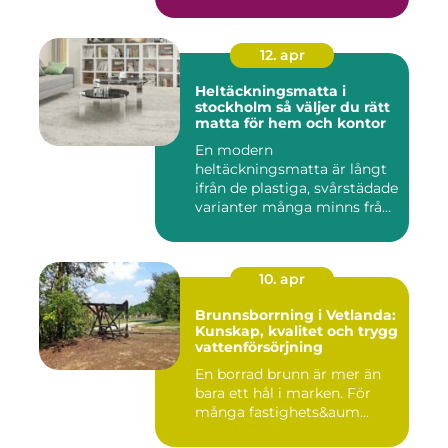
12. apr
Heltäckningsmatta i
stockholm så väljer du rätt
matta för hem och kontor
En modern
heltäckningsmatta är långt
ifrån de plastiga, svårstädade
varianter många minns från
70- o...
10. apr
Brunnsborrning i Vetlanda:
Kunskap, kvalitet och trygg
vattenförsörjning
En borrad brunn är mer än
bara ett hål i marken. För
många fastighets&aum...