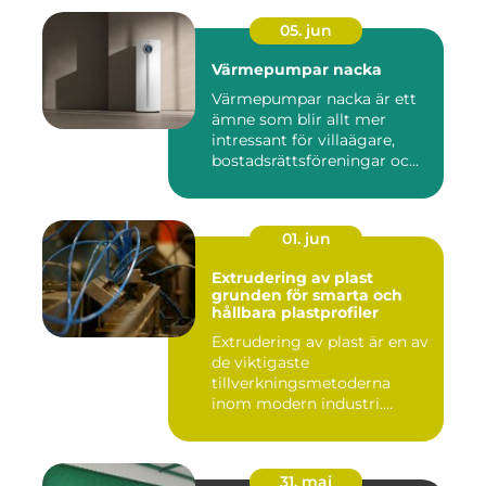
05. jun
Värmepumpar nacka
Värmepumpar nacka är ett
ämne som blir allt mer
intressant för villaägare,
bostadsrättsföreningar oc...
01. jun
Extrudering av plast
grunden för smarta och
hållbara plastprofiler
Extrudering av plast är en av
de viktigaste
tillverkningsmetoderna
inom modern industri.
Processen g...
31. maj