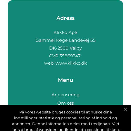
Adress
web:
www.klikko.dk
Menu
Annonsering
Om oss
Cookies
På vores website bruges cookies til at huske dine
indstillinger, statistik og personalisering af indhold og
Kontakta oss
annoncer. Denne information deles med tredjepart. Ved
Sitemap
fortsat brug af websiden godkender du cookiepolitikken.