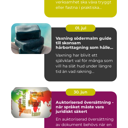
verksamhet ska växa tryggt
eller fastna i praktiska...
01. jul
Vaxning södermalm guide
till skonsam
hårborttagning som håller
längre
Vaxning har blivit ett
självklart val för många som
vill ha slät hud under längre
tid än vad rakning...
30. jun
Auktoriserad översättning -
när språket måste vara
juridiskt säkert
En auktoriserad översättning
av dokument behövs när en