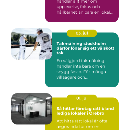
handlar allt mer om
upplevelse, fokus och
hållbarhet än bara en lokal
med sto...
03. jul
Takmålning stockholm
därför lönar sig ett välskött
tak
En välgjord takmålning
handlar inte bara om en
snygg fasad. För många
villaägare och
bostadsrättsför...
01. jul
Så hittar företag rätt bland
lediga lokaler i Örebro
Att hitta rätt lokal är ofta
avgörande för om en