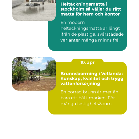
Heltäckningsmatta i
stockholm så väljer du rätt
matta för hem och kontor
En modern
heltäckningsmatta är långt
ifrån de plastiga, svårstädade
varianter många minns från
70- o...
10. apr
Brunnsborrning i Vetlanda:
Kunskap, kvalitet och trygg
vattenförsörjning
En borrad brunn är mer än
bara ett hål i marken. För
många fastighets&aum...