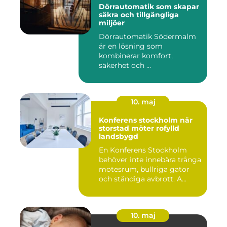
Dörrautomatik som skapar
säkra och tillgängliga
miljöer
Dörrautomatik Södermalm
är en lösning som
kombinerar komfort,
säkerhet och ...
10. maj
Konferens stockholm när
storstad möter rofylld
landsbygd
En Konferens Stockholm
behöver inte innebära trånga
mötesrum, bullriga gator
och ständiga avbrott. A...
10. maj