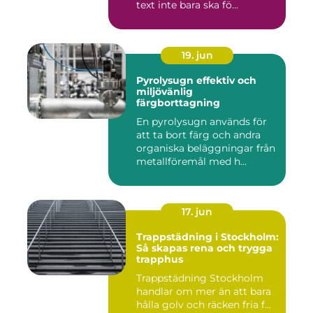
text inte bara ska fö...
19. jun
Pyrolysugn effektiv och
miljövänlig
färgborttagning
En pyrolysugn används för
att ta bort färg och andra
organiska beläggningar från
metallföremål med h...
17. jun
Trappstädning i Stockholm:
Så skapas rena och trygga
trapphus
Trappstädning Stockholm
handlar om mer än att bara
hålla golv och räcken fria f...