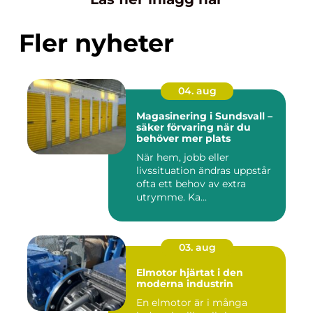
Fler nyheter
04. aug
Magasinering i Sundsvall –
säker förvaring när du
behöver mer plats
När hem, jobb eller
livssituation ändras uppstår
ofta ett behov av extra
utrymme. Ka...
03. aug
Elmotor hjärtat i den
moderna industrin
En elmotor är i många