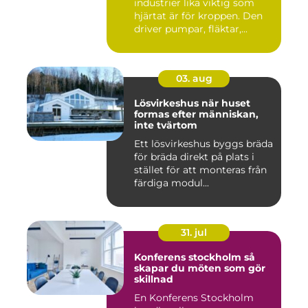
industrier lika viktig som
hjärtat är för kroppen. Den
driver pumpar, fläktar,...
03. aug
Lösvirkeshus när huset
formas efter människan,
inte tvärtom
Ett lösvirkeshus byggs bräda
för bräda direkt på plats i
stället för att monteras från
färdiga modul...
31. jul
Konferens stockholm så
skapar du möten som gör
skillnad
En Konferens Stockholm