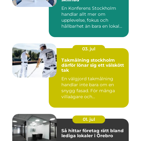
En Konferens Stockholm
handlar allt mer om
upplevelse, fokus och
hållbarhet än bara en lokal
med sto...
03. jul
Takmålning stockholm
därför lönar sig ett välskött
tak
En välgjord takmålning
handlar inte bara om en
snygg fasad. För många
villaägare och
bostadsrättsför...
01. jul
Så hittar företag rätt bland
lediga lokaler i Örebro