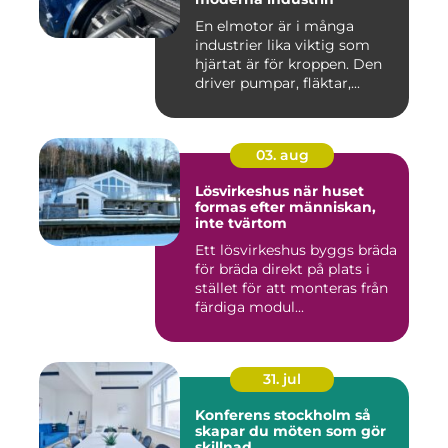
En elmotor är i många
industrier lika viktig som
hjärtat är för kroppen. Den
driver pumpar, fläktar,...
03. aug
Lösvirkeshus när huset
formas efter människan,
inte tvärtom
Ett lösvirkeshus byggs bräda
för bräda direkt på plats i
stället för att monteras från
färdiga modul...
31. jul
Konferens stockholm så
skapar du möten som gör
skillnad