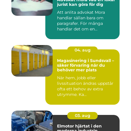
jurist kan göra för dig
Att anlita advokat Mora
handlar sällan bara om
paragrafer. För många
handlar det om en
livssituation...
04. aug
Magasinering i Sundsvall –
säker förvaring när du
behöver mer plats
När hem, jobb eller
livssituation ändras uppstår
ofta ett behov av extra
utrymme. Ka...
03. aug
Elmotor hjärtat i den
moderna industrin