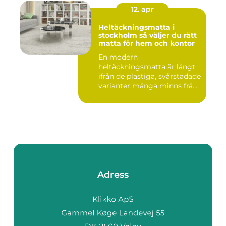
12. apr
Heltäckningsmatta i
stockholm så väljer du rätt
matta för hem och kontor
En modern
heltäckningsmatta är långt
ifrån de plastiga, svårstädade
varianter många minns från
70- o...
Adress