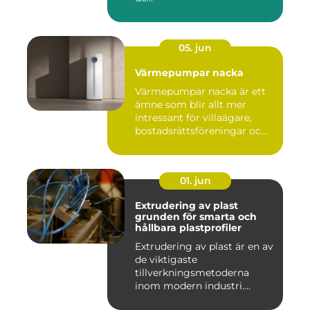
05. jun
Värmepumpar nacka
Värmepumpar nacka är ett
ämne som blir allt mer
intressant för villaägare,
bostadsrättsföreningar oc...
01. jun
Extrudering av plast
grunden för smarta och
hållbara plastprofiler
Extrudering av plast är en av
de viktigaste
tillverkningsmetoderna
inom modern industri.
Processen g...