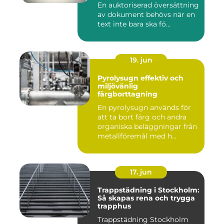
En auktoriserad översättning
av dokument behövs när en
text inte bara ska fö...
19. jun
Pyrolysugn effektiv och
miljövänlig
färgborttagning
En pyrolysugn används för
att ta bort färg och andra
organiska beläggningar från
metallföremål med h...
17. jun
Trappstädning i Stockholm:
Så skapas rena och trygga
trapphus
Trappstädning Stockholm