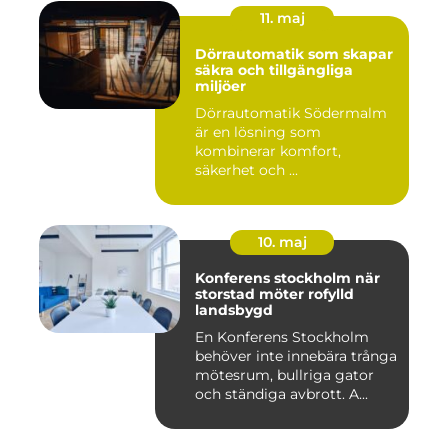
11. maj
Dörrautomatik som skapar
säkra och tillgängliga
miljöer
Dörrautomatik Södermalm
är en lösning som
kombinerar komfort,
säkerhet och ...
10. maj
Konferens stockholm när
storstad möter rofylld
landsbygd
En Konferens Stockholm
behöver inte innebära trånga
mötesrum, bullriga gator
och ständiga avbrott. A...