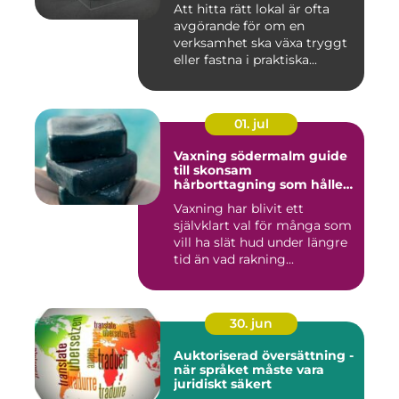
Att hitta rätt lokal är ofta
avgörande för om en
verksamhet ska växa tryggt
eller fastna i praktiska...
01. jul
Vaxning södermalm guide
till skonsam
hårborttagning som håller
längre
Vaxning har blivit ett
självklart val för många som
vill ha slät hud under längre
tid än vad rakning...
30. jun
Auktoriserad översättning -
när språket måste vara
juridiskt säkert