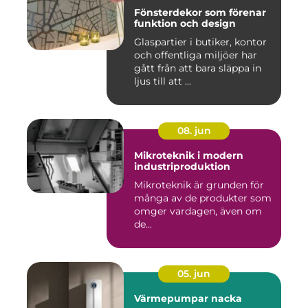
Fönsterdekor som förenar
funktion och design
Glaspartier i butiker, kontor
och offentliga miljöer har
gått från att bara släppa in
ljus till att ...
08. jun
Mikroteknik i modern
industriproduktion
Mikroteknik är grunden för
många av de produkter som
omger vardagen, även om
de...
05. jun
Värmepumpar nacka