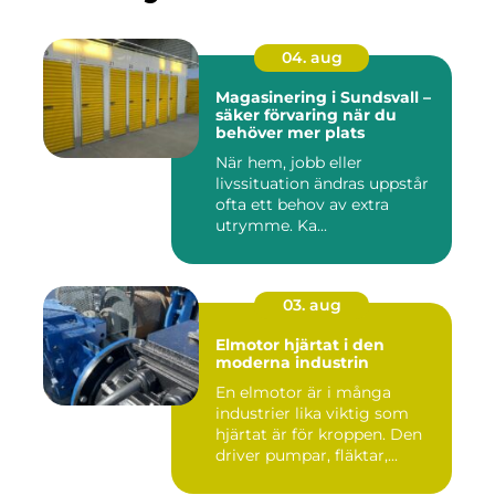
04. aug
Magasinering i Sundsvall –
säker förvaring när du
behöver mer plats
När hem, jobb eller
livssituation ändras uppstår
ofta ett behov av extra
utrymme. Ka...
03. aug
Elmotor hjärtat i den
moderna industrin
En elmotor är i många
industrier lika viktig som
hjärtat är för kroppen. Den
driver pumpar, fläktar,...