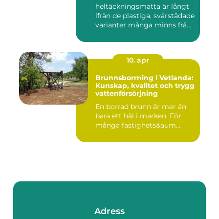
heltäckningsmatta är långt
ifrån de plastiga, svårstädade
varianter många minns från
70- o...
10. apr
Brunnsborrning i Vetlanda:
Kunskap, kvalitet och trygg
vattenförsörjning
En borrad brunn är mer än
bara ett hål i marken. För
många fastighets&aum...
Adress