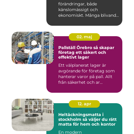
förändringar, både
känslomässigt och
ekonomiskt. Många blivande
föräldrar ...
02. maj
Pallställ Örebro så skapar
företag ett säkert och
effektivt lager
Ett välplanerat lager är
avgörande för företag som
hanterar varor på pall. Allt
från säkerhet och ar...
12. apr
Heltäckningsmatta i
stockholm så väljer du rätt
matta för hem och kontor
En modern