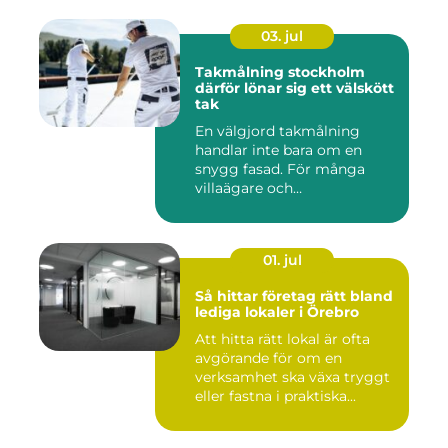
03. jul
Takmålning stockholm
därför lönar sig ett välskött
tak
En välgjord takmålning
handlar inte bara om en
snygg fasad. För många
villaägare och
bostadsrättsför...
01. jul
Så hittar företag rätt bland
lediga lokaler i Örebro
Att hitta rätt lokal är ofta
avgörande för om en
verksamhet ska växa tryggt
eller fastna i praktiska...