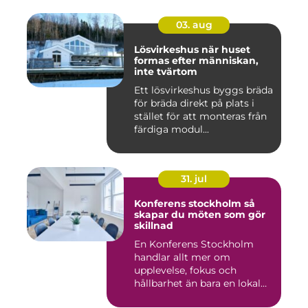
03. aug
Lösvirkeshus när huset
formas efter människan,
inte tvärtom
Ett lösvirkeshus byggs bräda
för bräda direkt på plats i
stället för att monteras från
färdiga modul...
31. jul
Konferens stockholm så
skapar du möten som gör
skillnad
En Konferens Stockholm
handlar allt mer om
upplevelse, fokus och
hållbarhet än bara en lokal
med sto...