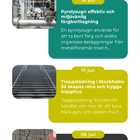
19. jun
Pyrolysugn effektiv och
miljövänlig
färgborttagning
En pyrolysugn används för
att ta bort färg och andra
organiska beläggningar från
metallföremål med h...
17. jun
Trappstädning i Stockholm:
Så skapas rena och trygga
trapphus
Trappstädning Stockholm
handlar om mer än att bara
hålla golv och räcken fria f...
08. jun