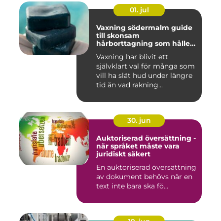
01. jul
Vaxning södermalm guide
till skonsam
hårborttagning som håller
längre
Vaxning har blivit ett
självklart val för många som
vill ha slät hud under längre
tid än vad rakning...
30. jun
Auktoriserad översättning -
när språket måste vara
juridiskt säkert
En auktoriserad översättning
av dokument behövs när en
text inte bara ska fö...