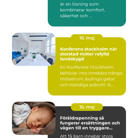
är en lösning som
kombinerar komfort,
säkerhet och ...
10. maj
Konferens stockholm när
storstad möter rofylld
landsbygd
En Konferens Stockholm
behöver inte innebära trånga
mötesrum, bullriga gator
och ständiga avbrott. A...
10. maj
Föräldrapenning så
fungerar ersättningen och
vägen till en tryggare
föräldraledighet
Att få barn innebär stora