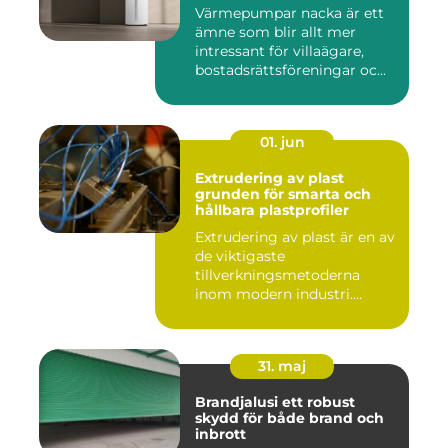
Värmepumpar nacka är ett
ämne som blir allt mer
intressant för villaägare,
bostadsrättsföreningar oc...
01. jun
Extrudering av plast
grunden för smarta och
hållbara plastprofiler
Extrudering av plast är en av
de viktigaste
tillverkningsmetoderna
inom modern industri.
Processen g...
31. maj
Brandjalusi ett robust
skydd för både brand och
inbrott