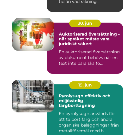
tid än vad rakning...
30. jun
Auktoriserad översättning -
när språket måste vara
juridiskt säkert
En auktoriserad översättning
av dokument behövs när en
text inte bara ska fö...
19. jun
Pyrolysugn effektiv och
miljövänlig
färgborttagning
En pyrolysugn används för
att ta bort färg och andra
organiska beläggningar från
metallföremål med h...