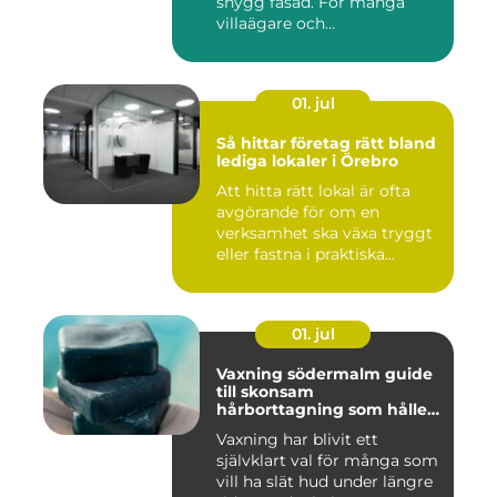
snygg fasad. För många
villaägare och
bostadsrättsför...
01. jul
Så hittar företag rätt bland
lediga lokaler i Örebro
Att hitta rätt lokal är ofta
avgörande för om en
verksamhet ska växa tryggt
eller fastna i praktiska...
01. jul
Vaxning södermalm guide
till skonsam
hårborttagning som håller
längre
Vaxning har blivit ett
självklart val för många som
vill ha slät hud under längre