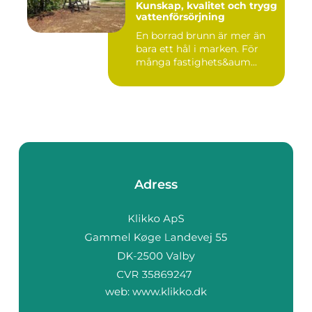
Kunskap, kvalitet och trygg
vattenförsörjning
En borrad brunn är mer än
bara ett hål i marken. För
många fastighets&aum...
Adress
web:
www.klikko.dk