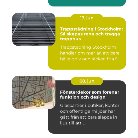
17. jun
Trappstädning i Stockholm:
Så skapas rena och trygga
trapphus
Trappstädning Stockholm
handlar om mer än att bara
hålla golv och räcken fria f...
08. jun
Fönsterdekor som förenar
funktion och design
Glaspartier i butiker, kontor
och offentliga miljöer har
gått från att bara släppa in
ljus till att ...