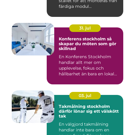
stället för att monteras från
färdiga modul...
31. jul
Konferens stockholm så
skapar du möten som gör
skillnad
En Konferens Stockholm
handlar allt mer om
upplevelse, fokus och
hållbarhet än bara en lokal
med sto...
03. jul
Takmålning stockholm
därför lönar sig ett välskött
tak
En välgjord takmålning
handlar inte bara om en