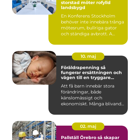
storstad möter rofylld
landsbygd
En Konferens Stockholm
behöver inte innebära trånga
mötesrum, bullriga gator
och ständiga avbrott. A...
10. maj
Föräldrapenning så
fungerar ersättningen och
vägen till en tryggare
föräldraledighet
Att få barn innebär stora
förändringar, både
känslomässigt och
ekonomiskt. Många blivande
föräldrar ...
02. maj
Pallställ Örebro så skapar