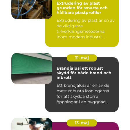
Extrudering av plast
grunden för smarta och
hållbara plastprofiler
Extrudering av plast är en av
de viktigaste
tillverkningsmetoderna
inom modern industri.
Processen g...
31. maj
Brandjalusi ett robust
skydd för både brand och
inbrott
Ett brandjalusi är en av de
mest robusta lösningarna
för att skydda större
öppningar i en byggnad
mo...
13. maj