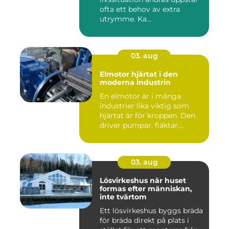
ofta ett behov av extra
utrymme. Ka...
03. aug
Elmotor hjärtat i den
moderna industrin
En elmotor är i många
industrier lika viktig som
hjärtat är för kroppen. Den
driver pumpar, fläktar,...
03. aug
Lösvirkeshus när huset
formas efter människan,
inte tvärtom
Ett lösvirkeshus byggs bräda
för bräda direkt på plats i