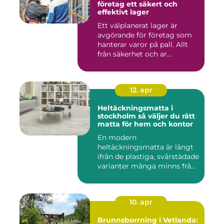
företag ett säkert och
effektivt lager
Ett välplanerat lager är
avgörande för företag som
hanterar varor på pall. Allt
från säkerhet och ar...
12. apr
Heltäckningsmatta i
stockholm så väljer du rätt
matta för hem och kontor
En modern
heltäckningsmatta är långt
ifrån de plastiga, svårstädade
varianter många minns från
70- o...
10. apr
Brunnsborrning i Vetlanda: