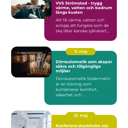
VVS Strömstad - trygg
värme, vatten och badrum
längs kusten
Att få värme, vatten och
avlopp att fungera som de
ska låter kanske självklart...
11. maj
Dörrautomatik som skapar
säkra och tillgängliga
miljöer
Dörrautomatik Södermalm
är en lösning som
kombinerar komfort,
säkerhet och ...
10. maj
Konferens stockholm när