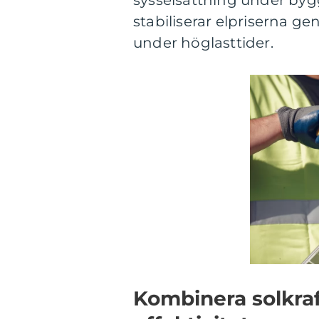
sysselsättning under byg
stabiliserar elpriserna gen
under höglasttider.
Kombinera solkraf