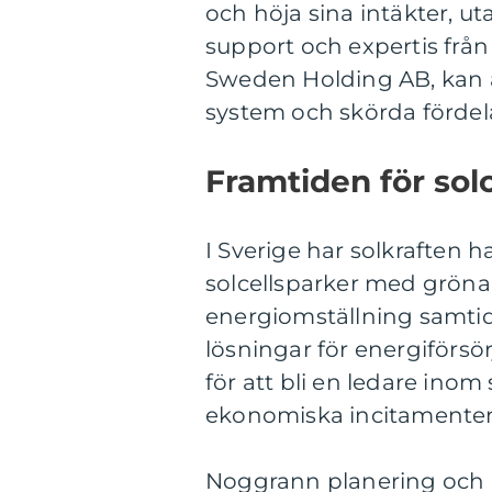
och höja sina intäkter, u
support och expertis frå
Sweden Holding AB, kan ä
system och skörda fördel
Framtiden för solc
I Sverige har solkraften h
solcellsparker med gröna t
energiomställning samtid
lösningar för energiförsö
för att bli en ledare inom 
ekonomiska incitamenten
Noggrann planering och g