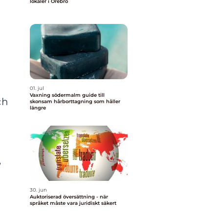
lokaler i Örebro
01. jul
Vaxning södermalm guide till
ch
skonsam hårborttagning som håller
längre
,
30. jun
Auktoriserad översättning - när
språket måste vara juridiskt säkert