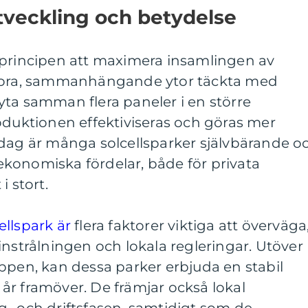
tveckling och betydelse
 principen att maximera insamlingen av
stora, sammanhängande ytor täckta med
ta samman flera paneler i en större
oduktionen effektiviseras och göras mer
idag är många solcellsparker självbärande o
konomiska fördelar, både för privata
i stort.
ellspark är
flera faktorer viktiga att överväga
instrålningen och lokala regleringar. Utöver
ppen, kan dessa parker erbjuda en stabil
år framöver. De främjar också lokal