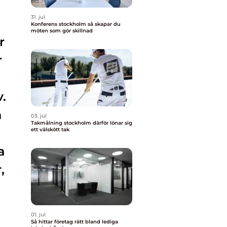
31. jul
Konferens stockholm så skapar du
möten som gör skillnad
r
r
.
h
03. jul
Takmålning stockholm därför lönar sig
ett välskött tak
a
,
01. jul
Så hittar företag rätt bland lediga