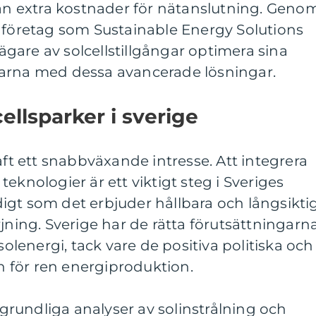
tan extra kostnader för nätanslutning. Geno
n företag som Sustainable Energy Solutions
gare av solcellstillgångar optimera sina
arna med dessa avancerade lösningar.
ellsparker i sverige
aft ett snabbväxande intresse. Att integrera
eknologier är ett viktigt steg i Sveriges
igt som det erbjuder hållbara och långsikti
rjning. Sverige har de rätta förutsättningarn
solenergi, tack vare de positiva politiska och
 för ren energiproduktion.
rundliga analyser av solinstrålning och