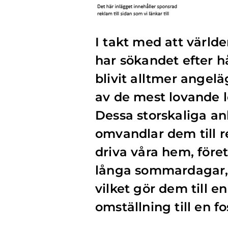
I takt med att världe
har sökandet efter h
blivit alltmer angelä
av de mest lovande l
Dessa storskaliga an
omvandlar dem till r
driva våra hem, före
långa sommardagar, ä
vilket gör dem till 
omställning till en fos