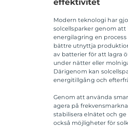
effektivitet
Modern teknologi har gjor
solcellsparker genom att
energilagring en process
bättre utnyttja produkti
av batterier för att lagr
under nätter eller molnig
Därigenom kan solcellspark
energitillgång och efterf
Genom att använda smart 
agera på frekvensmarknaden
stabilisera elnätet och g
också möjligheter för sol