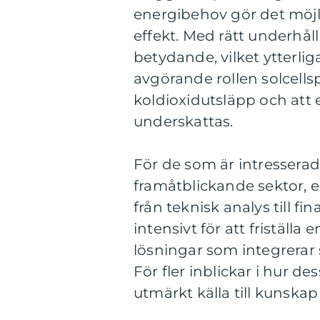
energibehov gör det möjli
effekt. Med rätt underhåll
betydande, vilket ytterli
avgörande rollen solcells
koldioxidutsläpp och att e
underskattas.
För de som är intressera
framåtblickande sektor, e
från teknisk analys till f
intensivt för att friställ
lösningar som integrerar s
För fler inblickar i hur d
utmärkt källa till kunsk