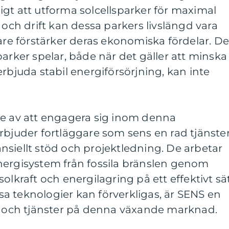
gt att utforma solcellsparker för maximal
 och drift kan dessa parkers livslängd vara
gare förstärker deras ekonomiska fördelar. D
parker spelar, både när det gäller att minska
rbjuda stabil energiförsörjning, kan inte
de av att engagera sig inom denna
rbjuder fortläggare som sens en rad tjänster
inansiellt stöd och projektledning. De arbetar
a energisystem från fossila bränslen genom
olkraft och energilagring på ett effektivt sät
essa teknologier kan förverkligas, är SENS en
ap och tjänster på denna växande marknad.