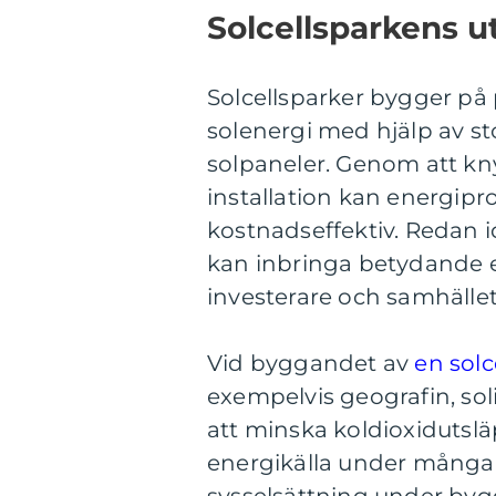
Solcellsparkens u
Solcellsparker bygger på
solenergi med hjälp av 
solpaneler. Genom att kny
installation kan energipr
kostnadseffektiv. Redan 
kan inbringa betydande e
investerare och samhället 
Vid byggandet av
en solc
exempelvis geografin, sol
att minska koldioxidutslä
energikälla under många 