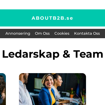
ABOUTB2B.
se
Annonsering
Om Oss
Cookies
Kontakta Oss
Ledarskap & Team