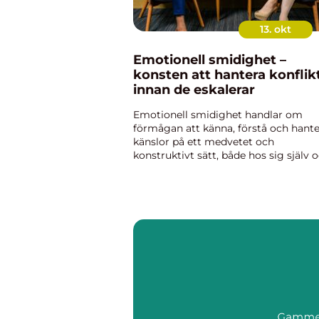
13. okt
Emotionell smidighet –
konsten att hantera konflik
innan de eskalerar
Emotionell smidighet handlar om
förmågan att känna, förstå och hante
känslor på ett medvetet och
konstruktivt sätt, både hos sig själv o
relation till andra. I arbetslivet är den
komp...