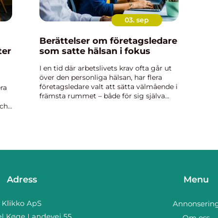
03. sep
Berättelser om företagsledare
ter
som satte hälsan i fokus
I en tid där arbetslivets krav ofta går ut
över den personliga hälsan, har flera
företagsledare valt att sätta välmående i
ra
främsta rummet – både för sig själva
och sina medarbetare....
ch i
na
Adress
Menu
Annonserin
Om oss