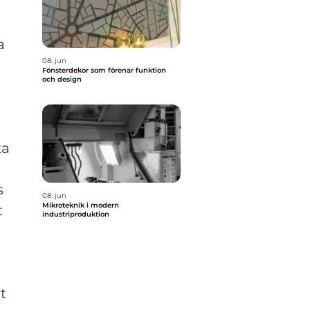
a
08. jun
Fönsterdekor som förenar funktion
och design
ta
s
08. jun
Mikroteknik i modern
t
industriproduktion
t