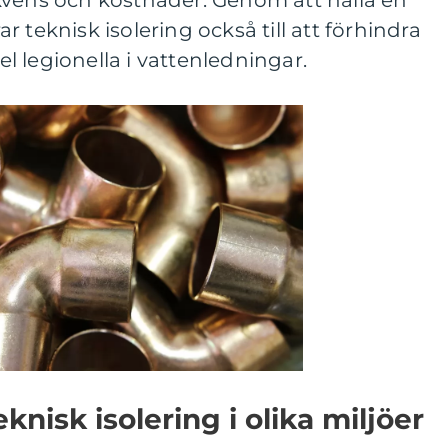
kvens och kostnader. Genom att hålla en
 teknisk isolering också till att förhindra
pel legionella i vattenledningar.
nisk isolering i olika miljöer