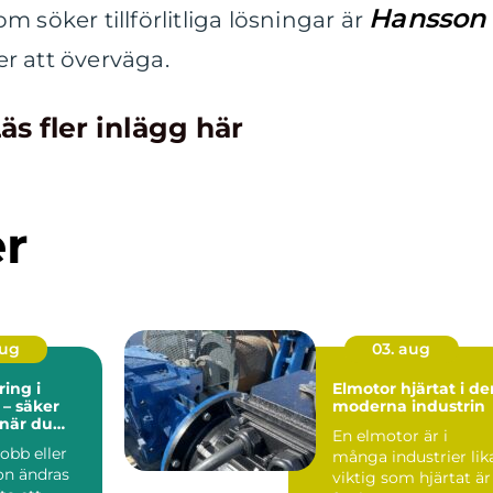
Hansson
 söker tillförlitliga lösningar är
er att överväga.
äs fler inlägg här
er
aug
03. aug
ing i
Elmotor hjärtat i den
 – säker
moderna industrin
 när du
En elmotor är i
er plats
obb eller
många industrier lik
ion ändras
viktig som hjärtat är