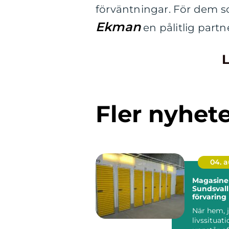
förväntningar. För dem som
Ekman
en pålitlig partn
L
Fler nyhet
04. 
Magasiner
Sundsvall
förvaring
behöver m
När hem, j
livssituat