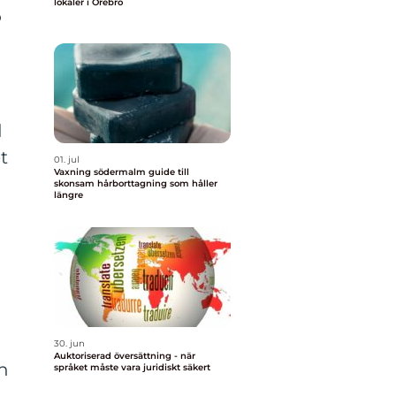
lokaler i Örebro
?
d
et
01. jul
Vaxning södermalm guide till
skonsam hårborttagning som håller
längre
30. jun
Auktoriserad översättning - när
an
språket måste vara juridiskt säkert