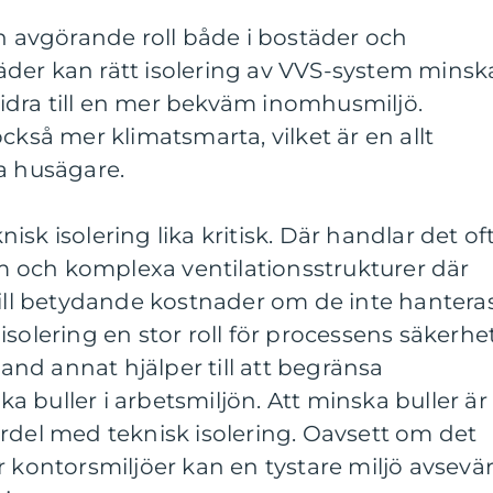
en avgörande roll både i bostäder och
städer kan rätt isolering av VVS-system minsk
dra till en mer bekväm inomhusmiljö.
ckså mer klimatsmarta, vilket är en allt
a husägare.
knisk isolering lika kritisk. Där handlar det of
 och komplexa ventilationsstrukturer där
till betydande kostnader om de inte hantera
isolering en stor roll för processens säkerhe
bland annat hjälper till att begränsa
 buller i arbetsmiljön. Att minska buller är
rdel med teknisk isolering. Oavsett om det
r kontorsmiljöer kan en tystare miljö avsevär