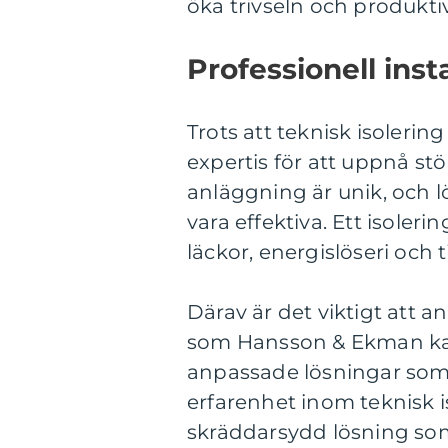
öka trivseln och produktiv
Professionell inst
Trots att teknisk isolerin
expertis för att uppnå stö
anläggning är unik, och l
vara effektiva. Ett isoleri
läckor, energislöseri och 
Därav är det viktigt att a
som Hansson & Ekman kan
anpassade lösningar som k
erfarenhet inom teknisk i
skräddarsydd lösning som