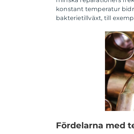
minska reparationers fre
konstant temperatur bidrar
bakterietillväxt, till exem
Fördelarna med tek