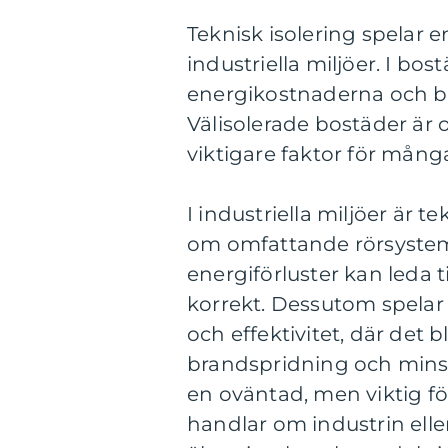
Teknisk isolering spelar 
industriella miljöer. I bo
energikostnaderna och bi
Välisolerade bostäder är o
viktigare faktor för mång
I industriella miljöer är te
om omfattande rörsystem
energiförluster kan leda 
korrekt. Dessutom spelar 
och effektivitet, där det 
brandspridning och minska
en oväntad, men viktig fö
handlar om industrin elle