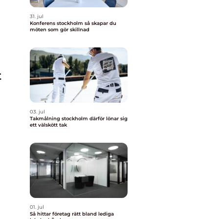
31. jul
Konferens stockholm så skapar du
möten som gör skillnad
t
03. jul
Takmålning stockholm därför lönar sig
ett välskött tak
01. jul
Så hittar företag rätt bland lediga