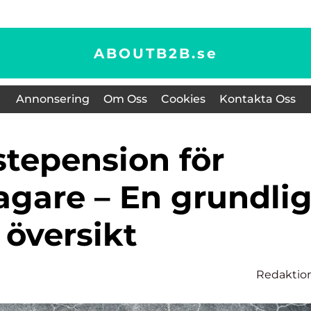
ABOUTB2B.
se
Annonsering
Om Oss
Cookies
Kontakta Oss
agare – En grundli
översikt
Redaktio