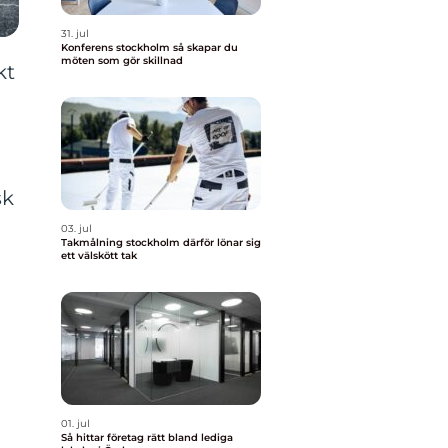
31. jul
Konferens stockholm så skapar du
möten som gör skillnad
kt
sk
03. jul
Takmålning stockholm därför lönar sig
ett välskött tak
a
01. jul
Så hittar företag rätt bland lediga