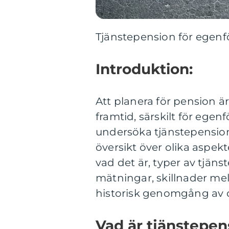
Tjänstepension för egenf
Introduktion:
Att planera för pension är
framtid, särskilt för egen
undersöka tjänstepensio
översikt över olika aspek
vad det är, typer av tjäns
mätningar, skillnader me
historisk genomgång av d
Vad är tjänstepen