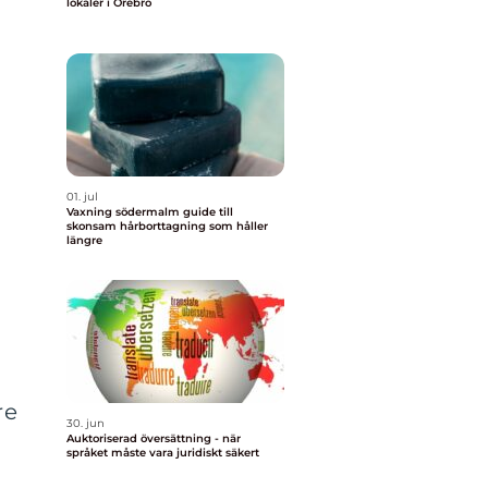
lokaler i Örebro
01. jul
Vaxning södermalm guide till
skonsam hårborttagning som håller
längre
re
30. jun
Auktoriserad översättning - när
språket måste vara juridiskt säkert