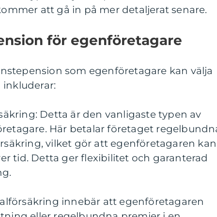
 kommer att gå in på mer detaljerat senare.
ension för egenföretagare
tjänstepension som egenföretagare kan välja
 inkluderar:
rsäkring: Detta är den vanligaste typen av
öretagare. Här betalar företaget regelbundn
örsäkring, vilket gör att egenföretagaren kan
 tid. Detta ger flexibilitet och garanterad
ng.
italförsäkring innebär att egenföretagaren
tning eller regelbundna premier i en