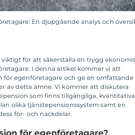
öretagare: En djupgående analys och översi
 viktigt för att säkerställa en trygg ekonomi
företagare. I denna artikel kommer vi att
n för egenföretagare och ge en omfattande
ter av detta ämne. Vi kommer att diskutera
tepension som finns tillgängliga, kvantitativ
llan olika tjänstepensionssystem samt en
ess för- och nackdelar.
sion för egenföretagare?