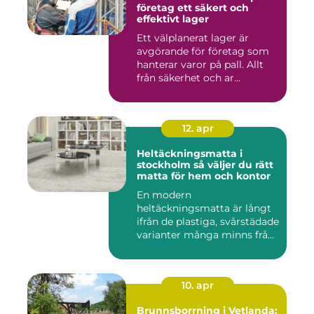
företag ett säkert och
effektivt lager
Ett välplanerat lager är
avgörande för företag som
hanterar varor på pall. Allt
från säkerhet och ar...
12. apr
Heltäckningsmatta i
stockholm så väljer du rätt
matta för hem och kontor
En modern
heltäckningsmatta är långt
ifrån de plastiga, svårstädade
varianter många minns från
70- o...
10. apr
Brunnsborrning i Vetlanda: