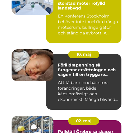
storstad möter rofylld
landsbygd
En Konferens Stockholm
behöver inte innebära trånga
mötesrum, bullriga gator
och ständiga avbrott. A...
10. maj
Föräldrapenning så
fungerar ersättningen och
vägen till en tryggare
föräldraledighet
Att få barn innebär stora
förändringar, både
känslomässigt och
ekonomiskt. Många blivande
föräldrar ...
02. maj
Pallställ Örebro så skapar