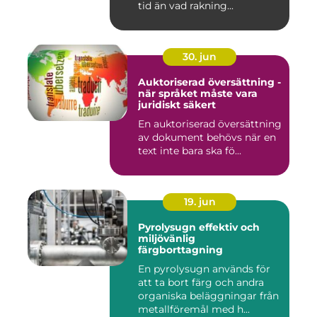
tid än vad rakning...
30. jun
Auktoriserad översättning -
när språket måste vara
juridiskt säkert
En auktoriserad översättning
av dokument behövs när en
text inte bara ska fö...
19. jun
Pyrolysugn effektiv och
miljövänlig
färgborttagning
En pyrolysugn används för
att ta bort färg och andra
organiska beläggningar från
metallföremål med h...