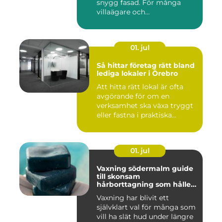
snygg fasad. För många
villaägare och
bostadsrättsför...
01. jul
Så hittar företag rätt bland
lediga lokaler i Örebro
Att hitta rätt lokal är ofta
avgörande för om en
verksamhet ska växa tryggt
eller fastna i praktiska...
01. jul
Vaxning södermalm guide
till skonsam
hårborttagning som håller
längre
Vaxning har blivit ett
självklart val för många som
vill ha slät hud under längre