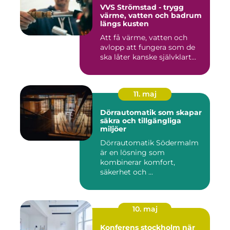
VVS Strömstad - trygg
värme, vatten och badrum
längs kusten
Att få värme, vatten och
avlopp att fungera som de
ska låter kanske självklart...
11. maj
Dörrautomatik som skapar
säkra och tillgängliga
miljöer
Dörrautomatik Södermalm
är en lösning som
kombinerar komfort,
säkerhet och ...
10. maj
Konferens stockholm när