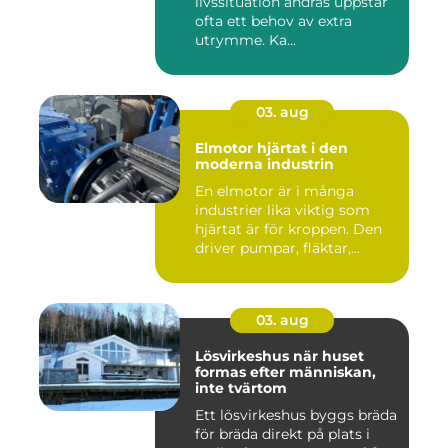
livssituation ändras uppstår
ofta ett behov av extra
utrymme. Ka...
03. aug
Elmotor hjärtat i den
moderna industrin
En elmotor är i många
industrier lika viktig som
hjärtat är för kroppen. Den
driver pumpar, fläktar,...
03. aug
Lösvirkeshus när huset
formas efter människan,
inte tvärtom
Ett lösvirkeshus byggs bräda
för bräda direkt på plats i