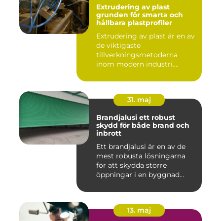
Extrudering av plast
grunden för smarta och
hållbara plastprofiler
Extrudering av plast är en av
de viktigaste
tillverkningsmetoderna
inom modern industri.
Processen g...
31. maj
Brandjalusi ett robust
skydd för både brand och
inbrott
Ett brandjalusi är en av de
mest robusta lösningarna
för att skydda större
öppningar i en byggnad
mo...
13. maj