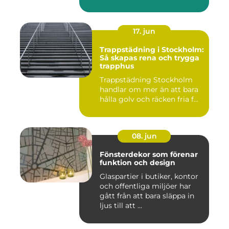
17. jun
Trappstädning i Stockholm:
Så skapas rena och trygga
trapphus
Trappstädning Stockholm
handlar om mer än att bara
hålla golv och räcken fria f...
08. jun
Fönsterdekor som förenar
funktion och design
Glaspartier i butiker, kontor
och offentliga miljöer har
gått från att bara släppa in
ljus till att ...