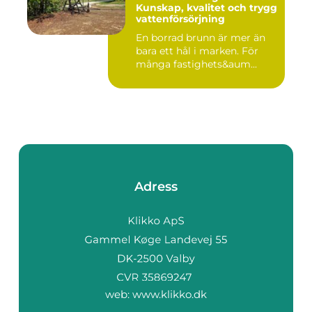
Kunskap, kvalitet och trygg
vattenförsörjning
En borrad brunn är mer än
bara ett hål i marken. För
många fastighets&aum...
Adress
web:
www.klikko.dk