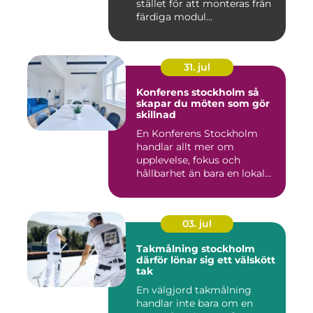
stället för att monteras från
färdiga modul...
31. jul
Konferens stockholm så
skapar du möten som gör
skillnad
En Konferens Stockholm
handlar allt mer om
upplevelse, fokus och
hållbarhet än bara en lokal
med sto...
03. jul
Takmålning stockholm
därför lönar sig ett välskött
tak
En välgjord takmålning
handlar inte bara om en