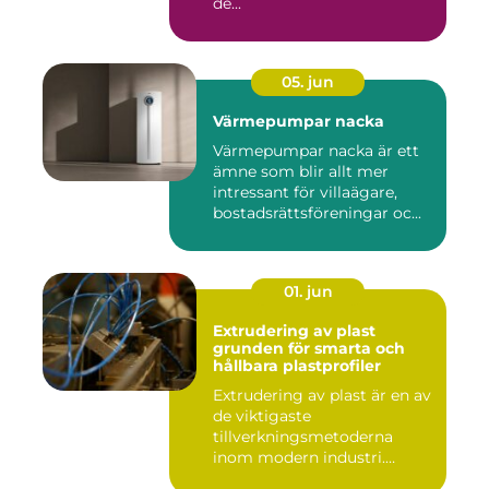
de...
05. jun
Värmepumpar nacka
Värmepumpar nacka är ett
ämne som blir allt mer
intressant för villaägare,
bostadsrättsföreningar oc...
01. jun
Extrudering av plast
grunden för smarta och
hållbara plastprofiler
Extrudering av plast är en av
de viktigaste
tillverkningsmetoderna
inom modern industri.
Processen g...