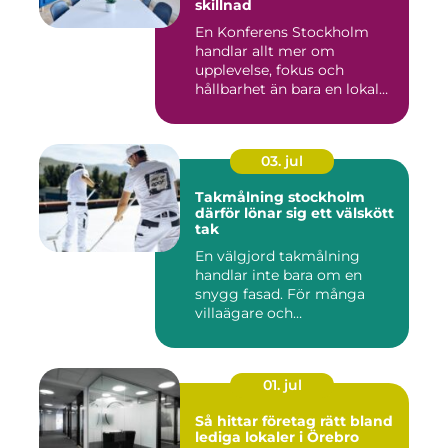
skillnad
En Konferens Stockholm
handlar allt mer om
upplevelse, fokus och
hållbarhet än bara en lokal
med sto...
03. jul
Takmålning stockholm
därför lönar sig ett välskött
tak
En välgjord takmålning
handlar inte bara om en
snygg fasad. För många
villaägare och
bostadsrättsför...
01. jul
Så hittar företag rätt bland
lediga lokaler i Örebro