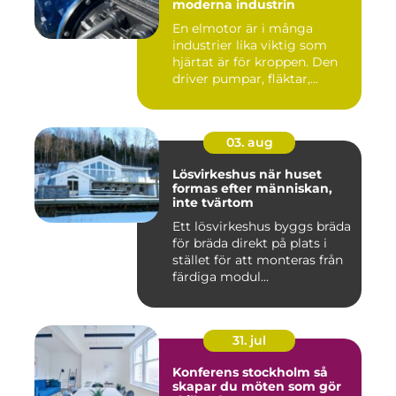
moderna industrin
En elmotor är i många
industrier lika viktig som
hjärtat är för kroppen. Den
driver pumpar, fläktar,...
03. aug
Lösvirkeshus när huset
formas efter människan,
inte tvärtom
Ett lösvirkeshus byggs bräda
för bräda direkt på plats i
stället för att monteras från
färdiga modul...
31. jul
Konferens stockholm så
skapar du möten som gör