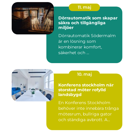
11. maj
Dörrautomatik som skapar
säkra och tillgängliga
miljöer
Dörrautomatik Södermalm
är en lösning som
kombinerar komfort,
säkerhet och ...
10. maj
Konferens stockholm när
storstad möter rofylld
landsbygd
En Konferens Stockholm
behöver inte innebära trånga
mötesrum, bullriga gator
och ständiga avbrott. A...