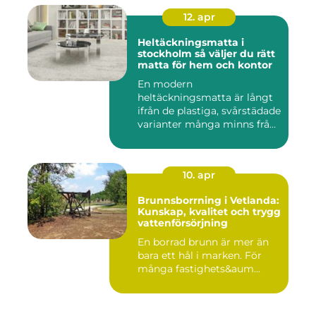
12. apr
Heltäckningsmatta i
stockholm så väljer du rätt
matta för hem och kontor
En modern
heltäckningsmatta är långt
ifrån de plastiga, svårstädade
varianter många minns från
70- o...
10. apr
Brunnsborrning i Vetlanda:
Kunskap, kvalitet och trygg
vattenförsörjning
En borrad brunn är mer än
bara ett hål i marken. För
många fastighets&aum...