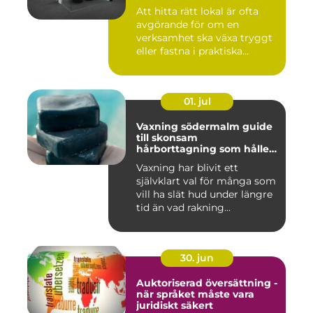
Att hitta rätt lokal är ofta
avgörande för om en
verksamhet ska växa tryggt
eller fastna i praktiska...
01. jul
Vaxning södermalm guide
till skonsam
hårborttagning som håller
längre
Vaxning har blivit ett
självklart val för många som
vill ha slät hud under längre
tid än vad rakning...
30. jun
Auktoriserad översättning -
när språket måste vara
juridiskt säkert