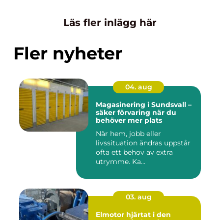
Läs fler inlägg här
Fler nyheter
04. aug
Magasinering i Sundsvall –
säker förvaring när du
behöver mer plats
När hem, jobb eller
livssituation ändras uppstår
ofta ett behov av extra
utrymme. Ka...
03. aug
Elmotor hjärtat i den