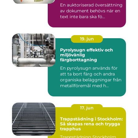
En auktoriserad översättning
av dokument behövs när en
text inte bara ska fö...
19. jun
Pyrolysugn effektiv och
miljövänlig
färgborttagning
En pyrolysugn används för
att ta bort färg och andra
organiska beläggningar från
metallföremål med h...
17. jun
Trappstädning i Stockholm:
Så skapas rena och trygga
trapphus
Trappstädning Stockholm