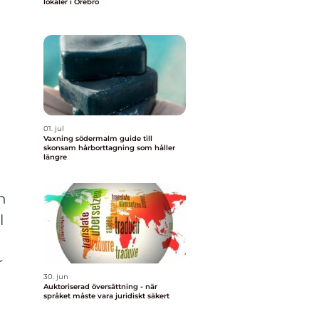
lokaler i Örebro
01. jul
Vaxning södermalm guide till
skonsam hårborttagning som håller
längre
n
l
r
30. jun
Auktoriserad översättning - när
språket måste vara juridiskt säkert