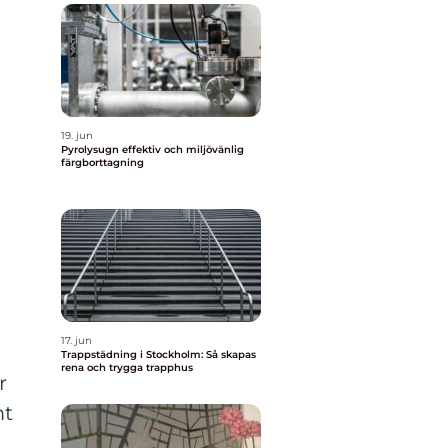
19. jun
Pyrolysugn effektiv och miljövänlig
färgborttagning
17. jun
Trappstädning i Stockholm: Så skapas
rena och trygga trapphus
r
mt