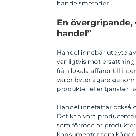
handelsmetoder.
En övergripande, 
handel”
Handel innebär utbyte av 
vanligtvis mot ersättning
från lokala affärer till int
varor byter ägare genom fy
produkter eller tjänster h
Handel innefattar också o
Det kan vara producenter 
som förmedlar produktern
konsumenter som köper 