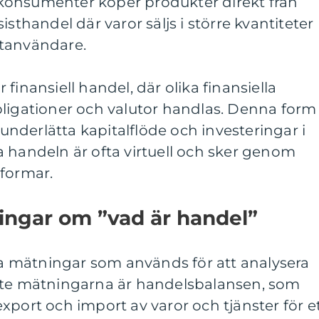
konsumenter köper produkter direkt från
isthandel där varor säljs i större kvantiteter
lutanvändare.
finansiell handel, där olika finansiella
bligationer och valutor handlas. Denna form
t underlätta kapitalflöde och investeringar i
 handeln är ofta virtuell och sker genom
tformar.
ingar om ”vad är handel”
iva mätningar som används för att analysera
ste mätningarna är handelsbalansen, som
xport och import av varor och tjänster för e