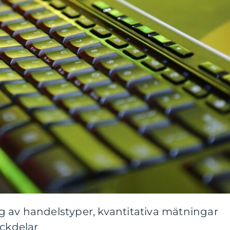
 av handelstyper, kvantitativa mätningar
ackdelar