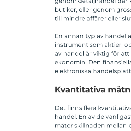
genom detaljhandel där 
butiker, eller genom gross
till mindre affärer eller s
En annan typ av handel är 
instrument som aktier, o
av handel är viktig för at
ekonomin. Den finansiella
elektroniska handelsplat
Kvantitativa mätn
Det finns flera kvantitat
handel. En av de vanliga
mäter skillnaden mellan e