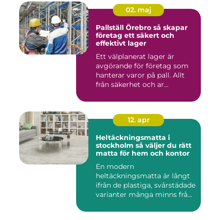
02. maj
Pallställ Örebro så skapar
företag ett säkert och
effektivt lager
Ett välplanerat lager är
avgörande för företag som
hanterar varor på pall. Allt
från säkerhet och ar...
12. apr
Heltäckningsmatta i
stockholm så väljer du rätt
matta för hem och kontor
En modern
heltäckningsmatta är långt
ifrån de plastiga, svårstädade
varianter många minns från
70- o...