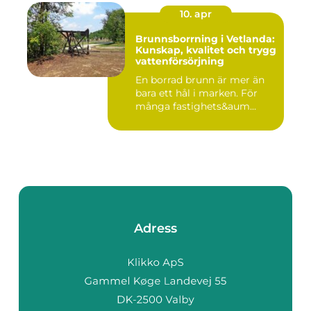
10. apr
Brunnsborrning i Vetlanda:
Kunskap, kvalitet och trygg
vattenförsörjning
En borrad brunn är mer än
bara ett hål i marken. För
många fastighets&aum...
Adress