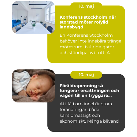
10. maj
Konferens stockholm när
storstad möter rofylld
landsbygd
En Konferens Stockholm
behöver inte innebära trånga
mötesrum, bullriga gator
och ständiga avbrott. A...
10. maj
Föräldrapenning så
fungerar ersättningen och
vägen till en tryggare
föräldraledighet
Att få barn innebär stora
förändringar, både
känslomässigt och
ekonomiskt. Många blivande
föräldrar ...