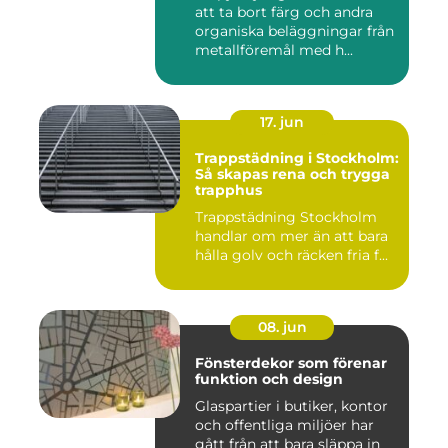
att ta bort färg och andra
organiska beläggningar från
metallföremål med h...
17. jun
Trappstädning i Stockholm:
Så skapas rena och trygga
trapphus
Trappstädning Stockholm
handlar om mer än att bara
hålla golv och räcken fria f...
08. jun
Fönsterdekor som förenar
funktion och design
Glaspartier i butiker, kontor
och offentliga miljöer har
gått från att bara släppa in