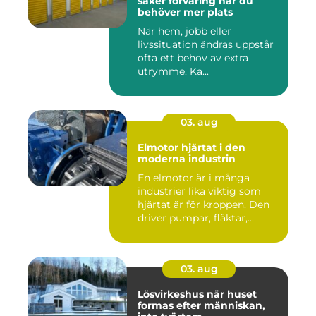
säker förvaring när du
behöver mer plats
När hem, jobb eller
livssituation ändras uppstår
ofta ett behov av extra
utrymme. Ka...
03. aug
Elmotor hjärtat i den
moderna industrin
En elmotor är i många
industrier lika viktig som
hjärtat är för kroppen. Den
driver pumpar, fläktar,...
03. aug
Lösvirkeshus när huset
formas efter människan,