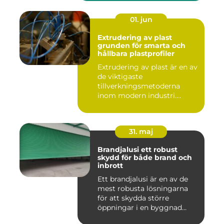
01. jun
Extrudering av plast
grunden för smarta och
hållbara plastprofiler
Extrudering av plast är en av
de viktigaste
tillverkningsmetoderna
inom modern industri.
Processen g...
31. maj
Brandjalusi ett robust
skydd för både brand och
inbrott
Ett brandjalusi är en av de
mest robusta lösningarna
för att skydda större
öppningar i en byggnad
mo...