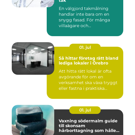
tak
En välgjord takmålning
handlar inte bara om en
snygg fasad. För många
villaägare och
bostadsrättsför...
01. jul
Så hittar företag rätt bland
lediga lokaler i Örebro
Att hitta rätt lokal är ofta
avgörande för om en
verksamhet ska växa tryggt
eller fastna i praktiska...
01. jul
Vaxning södermalm guide
till skonsam
hårborttagning som håller