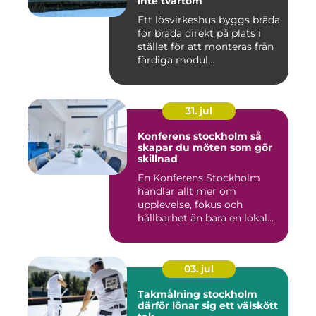
inte tvärtom
Ett lösvirkeshus byggs bräda
för bräda direkt på plats i
stället för att monteras från
färdiga modul...
31. jul
Konferens stockholm så
skapar du möten som gör
skillnad
En Konferens Stockholm
handlar allt mer om
upplevelse, fokus och
hållbarhet än bara en lokal
med sto...
03. jul
Takmålning stockholm
därför lönar sig ett välskött