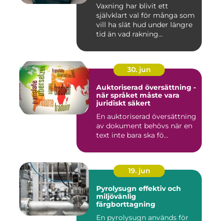
längre
Vaxning har blivit ett
självklart val för många som
vill ha slät hud under längre
tid än vad rakning...
30. jun
Auktoriserad översättning -
när språket måste vara
juridiskt säkert
En auktoriserad översättning
av dokument behövs när en
text inte bara ska fö...
19. jun
Pyrolysugn effektiv och
miljövänlig
färgborttagning
En pyrolysugn används för