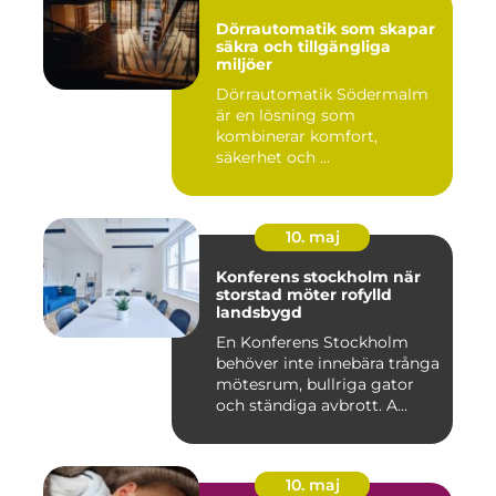
Dörrautomatik som skapar
säkra och tillgängliga
miljöer
Dörrautomatik Södermalm
är en lösning som
kombinerar komfort,
säkerhet och ...
10. maj
Konferens stockholm när
storstad möter rofylld
landsbygd
En Konferens Stockholm
behöver inte innebära trånga
mötesrum, bullriga gator
och ständiga avbrott. A...
10. maj