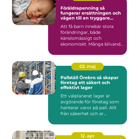
Föräldrapenning så
fungerar ersättningen och
vägen till en tryggare
föräldraledighet
Att få barn innebär stora
förändringar, både
känslomässigt och
ekonomiskt. Många blivande
föräldrar ...
02. maj
Pallställ Örebro så skapar
företag ett säkert och
effektivt lager
Ett välplanerat lager är
avgörande för företag som
hanterar varor på pall. Allt
från säkerhet och ar...
12. apr