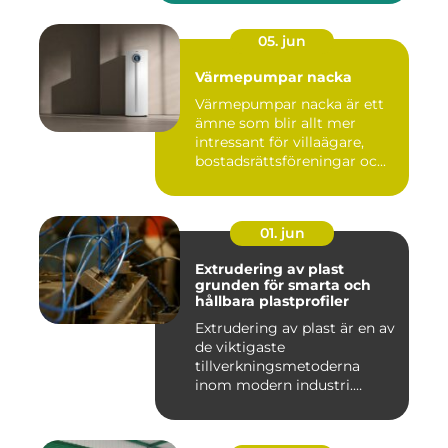
05. jun
Värmepumpar nacka
Värmepumpar nacka är ett
ämne som blir allt mer
intressant för villaägare,
bostadsrättsföreningar oc...
01. jun
Extrudering av plast
grunden för smarta och
hållbara plastprofiler
Extrudering av plast är en av
de viktigaste
tillverkningsmetoderna
inom modern industri.
Processen g...