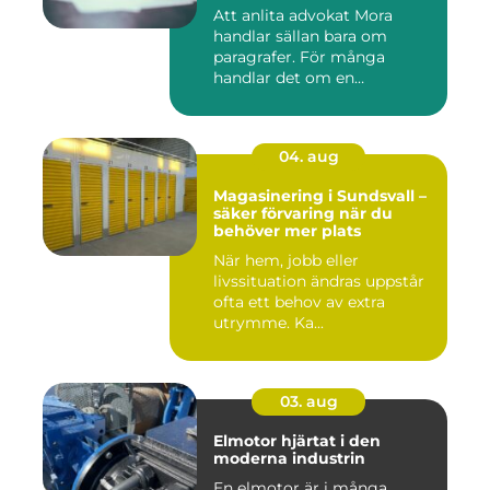
Att anlita advokat Mora
handlar sällan bara om
paragrafer. För många
handlar det om en
livssituation...
04. aug
Magasinering i Sundsvall –
säker förvaring när du
behöver mer plats
När hem, jobb eller
livssituation ändras uppstår
ofta ett behov av extra
utrymme. Ka...
03. aug
Elmotor hjärtat i den
moderna industrin
En elmotor är i många