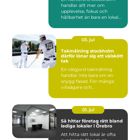
handlar allt mer om
upplevelse, fokus och
hållbarhet än bara en lokal
med sto...
03. jul
Takmålning stockholm
därför lönar sig ett välskött
tak
En välgjord takmålning
handlar inte bara om en
snygg fasad. För många
villaägare och
bostadsrättsför...
01. jul
Så hittar företag rätt bland
lediga lokaler i Örebro
Att hitta rätt lokal är ofta