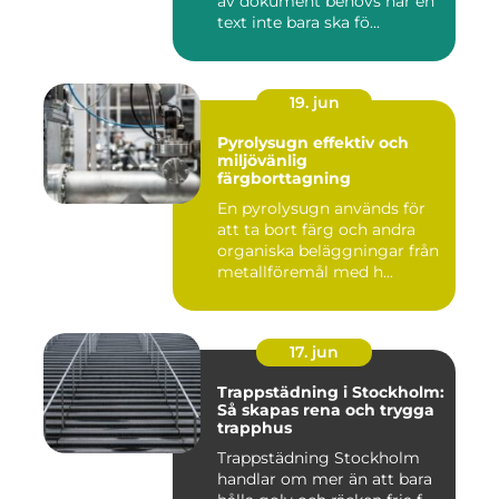
av dokument behövs när en
text inte bara ska fö...
19. jun
Pyrolysugn effektiv och
miljövänlig
färgborttagning
En pyrolysugn används för
att ta bort färg och andra
organiska beläggningar från
metallföremål med h...
17. jun
Trappstädning i Stockholm:
Så skapas rena och trygga
trapphus
Trappstädning Stockholm
handlar om mer än att bara