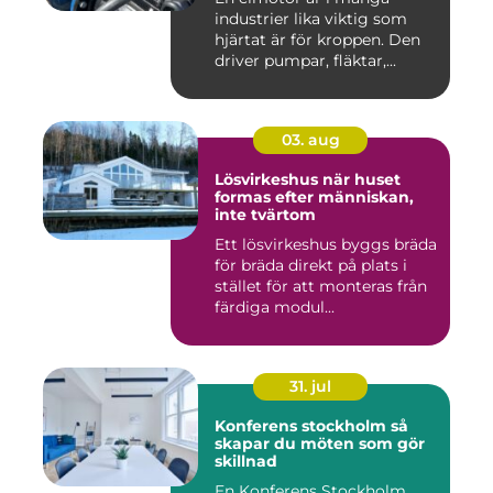
industrier lika viktig som
hjärtat är för kroppen. Den
driver pumpar, fläktar,...
03. aug
Lösvirkeshus när huset
formas efter människan,
inte tvärtom
Ett lösvirkeshus byggs bräda
för bräda direkt på plats i
stället för att monteras från
färdiga modul...
31. jul
Konferens stockholm så
skapar du möten som gör
skillnad
En Konferens Stockholm