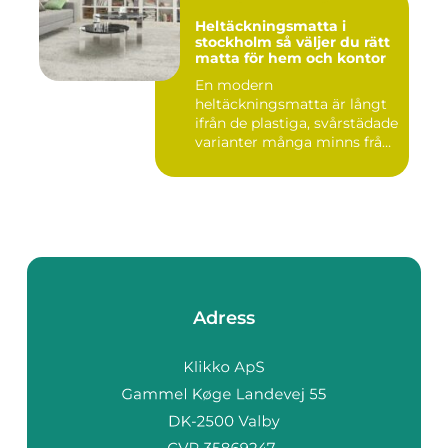
Heltäckningsmatta i
stockholm så väljer du rätt
matta för hem och kontor
En modern
heltäckningsmatta är långt
ifrån de plastiga, svårstädade
varianter många minns från
70- o...
Adress