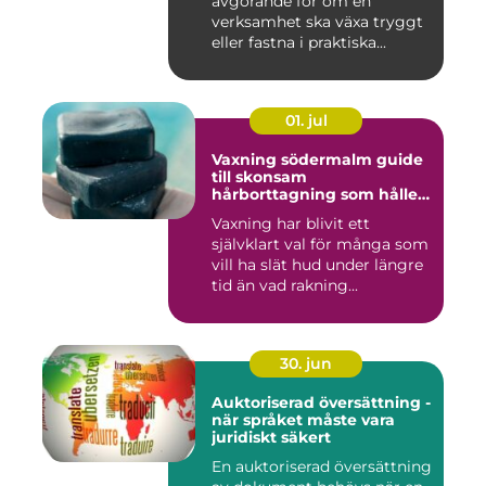
avgörande för om en
verksamhet ska växa tryggt
eller fastna i praktiska...
01. jul
Vaxning södermalm guide
till skonsam
hårborttagning som håller
längre
Vaxning har blivit ett
självklart val för många som
vill ha slät hud under längre
tid än vad rakning...
30. jun
Auktoriserad översättning -
när språket måste vara
juridiskt säkert
En auktoriserad översättning