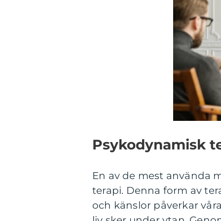
Psykodynamisk ter
En av de mest använda m
terapi. Denna form av te
och känslor påverkar vår
liv sker under ytan. Geno