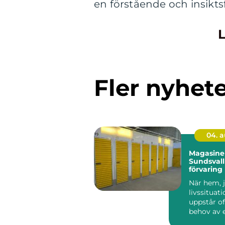
en förstående och insiktsf
L
Fler nyhet
04. 
Magasiner
Sundsvall
förvaring
behöver m
När hem, j
livssituat
uppstår of
behov av 
utrymme. 