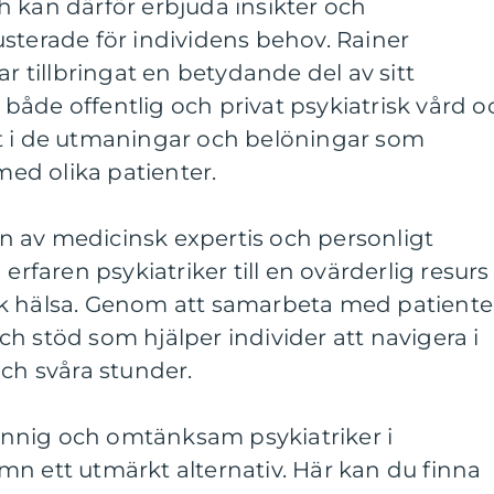
 kan därför erbjuda insikter och
sterade för individens behov. Rainer
ar tillbringat en betydande del av sitt
åde offentlig och privat psykiatrisk vård o
t i de utmaningar och belöningar som
ed olika patienter.
 av medicinsk expertis och personligt
aren psykiatriker till en ovärderlig resurs 
k hälsa. Genom att samarbeta med patiente
h stöd som hjälper individer att navigera i
och svåra stunder.
nnig och omtänksam psykiatriker i
n ett utmärkt alternativ. Här kan du finna