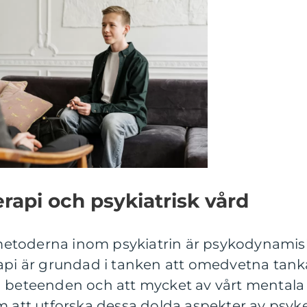
api och psykiatrisk vård
etoderna inom psykiatrin är psykodynamis
rapi är grundad i tanken att omedvetna tank
a beteenden och att mycket av vårt mentala
m att utforska dessa dolda aspekter av psyk