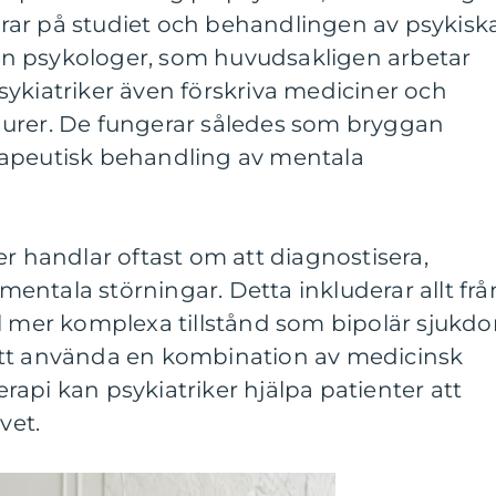
ar på studiet och behandlingen av psykisk
från psykologer, som huvudsakligen arbetar
ykiatriker även förskriva mediciner och
urer. De fungerar således som bryggan
rapeutisk behandling av mentala
er handlar oftast om att diagnostisera,
ntala störningar. Detta inkluderar allt frå
ll mer komplexa tillstånd som bipolär sjukd
att använda en kombination av medicinsk
api kan psykiatriker hjälpa patienter att
vet.