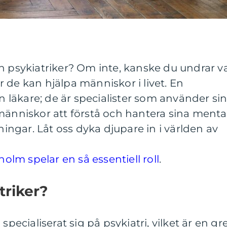
n psykiatriker? Om inte, kanske du undrar v
 de kan hjälpa människor i livet. En
en läkare; de är specialister som använder si
människor att förstå och hantera sina menta
ngar. Låt oss dyka djupare in i världen av
holm spelar en så essentiell roll
.
triker?
specialiserat sig på psykiatri, vilket är en gr