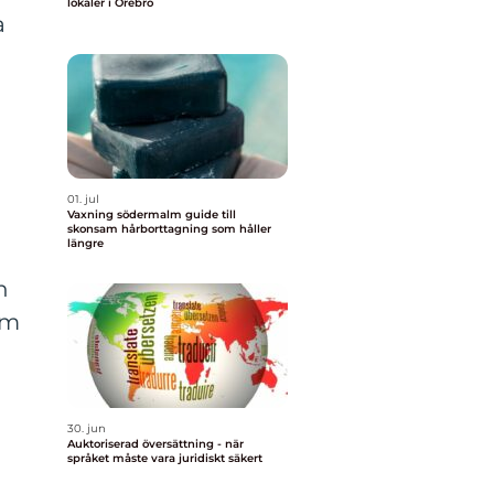
lokaler i Örebro
a
01. jul
Vaxning södermalm guide till
skonsam hårborttagning som håller
längre
n
om
30. jun
Auktoriserad översättning - när
språket måste vara juridiskt säkert