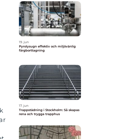
19. jun
Pyrolysugn effektiv och miljövänlig
färgborttagning
17. jun
k
Trappstädning i Stockholm: Så skapas
rena och trygga trapphus
ar
et