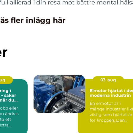
ull allierad i din resa mot bättre mental häls
äs fler inlägg här
er
aug
03. aug
ing i
Elmotor hjärtat i den
 – säker
moderna industrin
 när du
En elmotor är i
er plats
obb eller
många industrier lik
ion ändras
viktig som hjärtat är
ta ett
för kroppen. Den
extra
driver pumpar,
Ka...
fläktar,...