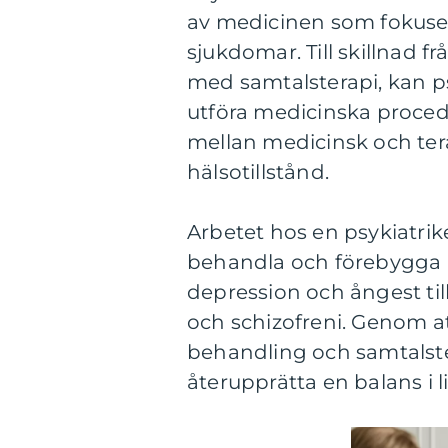
av medicinen som fokuser
sjukdomar. Till skillnad 
med samtalsterapi, kan ps
utföra medicinska proced
mellan medicinsk och te
hälsotillstånd.
Arbetet hos en psykiatrik
behandla och förebygga me
depression och ångest ti
och schizofreni. Genom 
behandling och samtalster
återupprätta en balans i li