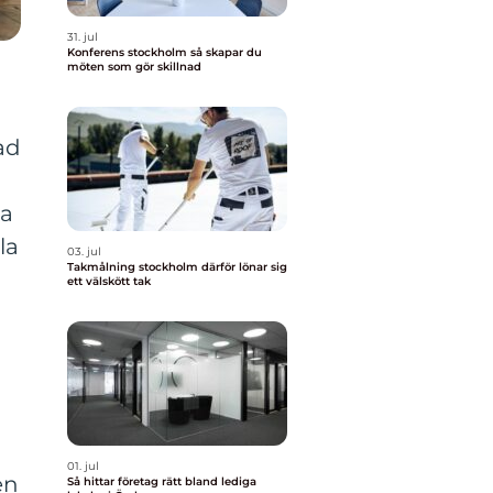
31. jul
Konferens stockholm så skapar du
möten som gör skillnad
ad
na
la
03. jul
Takmålning stockholm därför lönar sig
ett välskött tak
01. jul
en
Så hittar företag rätt bland lediga