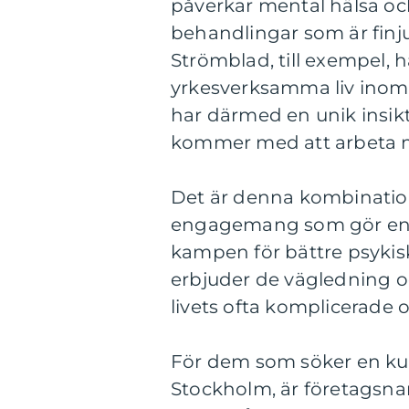
påverkar mental hälsa och
behandlingar som är finju
Strömblad, till exempel, h
yrkesverksamma liv inom b
har därmed en unik insik
kommer med att arbeta m
Det är denna kombination
engagemang som gör en erf
kampen för bättre psykis
erbjuder de vägledning oc
livets ofta komplicerade 
För dem som söker en ku
Stockholm, är företagsnam