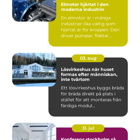
Elmotor hjärtat i den
moderna industrin
En elmotor är i många
industrier lika viktig som
hjärtat är för kroppen. Den
driver pumpar, fläktar,...
03. aug
Lösvirkeshus när huset
formas efter människan,
inte tvärtom
Ett lösvirkeshus byggs bräda
för bräda direkt på plats i
stället för att monteras från
färdiga modul...
31. jul
Konferens stockholm så