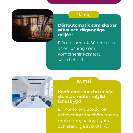
11. maj
Dörrautomatik som skapar
säkra och tillgängliga
miljöer
Dörrautomatik Södermalm
är en lösning som
kombinerar komfort,
säkerhet och ...
10. maj
Konferens stockholm när
storstad möter rofylld
landsbygd
En Konferens Stockholm
behöver inte innebära trånga
mötesrum, bullriga gator
och ständiga avbrott. A...