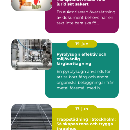
juridiskt säkert
En auktoriserad översättning
av dokument behövs när en
text inte bara ska fö...
19. jun
Pyrolysugn effektiv och
miljövänlig
färgborttagning
En pyrolysugn används för
att ta bort färg och andra
organiska beläggningar från
metallföremål med h...
17. jun
Trappstädning i Stockholm:
Så skapas rena och trygga
trapphus