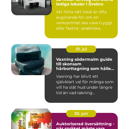
lediga lokaler i Örebro
Att hitta rätt lokal är ofta
avgörande för om en
verksamhet ska växa tryggt
eller fastna i praktiska...
01. jul
Vaxning södermalm guide
till skonsam
hårborttagning som håller
längre
Vaxning har blivit ett
självklart val för många som
vill ha slät hud under längre
tid än vad rakning...
30. jun
Auktoriserad översättning -
när språket måste vara