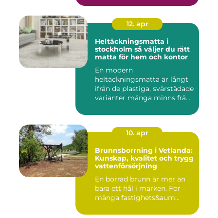
12. apr
Heltäckningsmatta i
stockholm så väljer du rätt
matta för hem och kontor
En modern
heltäckningsmatta är långt
ifrån de plastiga, svårstädade
varianter många minns från
70- o...
10. apr
Brunnsborrning i Vetlanda:
Kunskap, kvalitet och trygg
vattenförsörjning
En borrad brunn är mer än
bara ett hål i marken. För
många fastighets&aum...