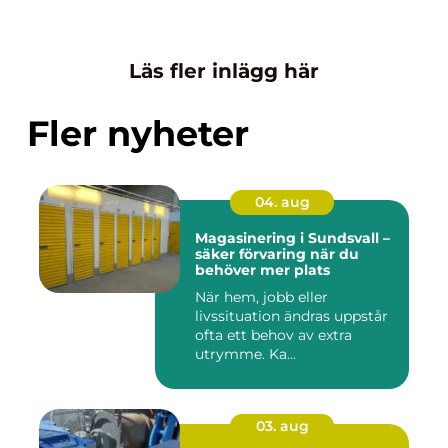
Läs fler inlägg här
Fler nyheter
04. aug
Magasinering i Sundsvall –
säker förvaring när du
behöver mer plats
När hem, jobb eller
livssituation ändras uppstår
ofta ett behov av extra
utrymme. Ka...
03. aug