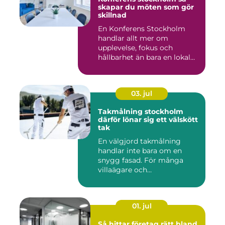
skapar du möten som gör
skillnad
En Konferens Stockholm
handlar allt mer om
upplevelse, fokus och
hållbarhet än bara en lokal
med sto...
03. jul
Takmålning stockholm
därför lönar sig ett välskött
tak
En välgjord takmålning
handlar inte bara om en
snygg fasad. För många
villaägare och
bostadsrättsför...
01. jul
Så hittar företag rätt bland