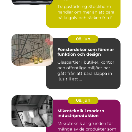
Trappstädning Stockholm
handlar om mer än att bara
hålla golv och räcken fria f...
08. jun
Fönsterdekor som förenar
funktion och design
Glaspartier i butiker, kontor
och offentliga miljöer har
gått från att bara släppa in
ljus till att ...
08. jun
Mikroteknik i modern
industriproduktion
Mikroteknik är grunden för
många av de produkter som