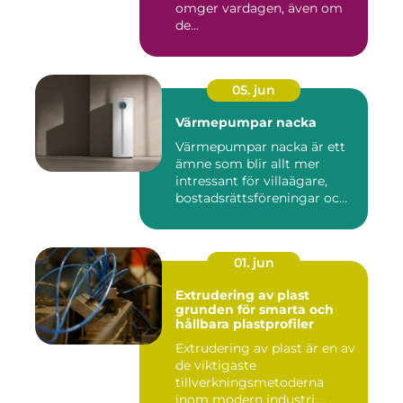
omger vardagen, även om
de...
05. jun
Värmepumpar nacka
Värmepumpar nacka är ett
ämne som blir allt mer
intressant för villaägare,
bostadsrättsföreningar oc...
01. jun
Extrudering av plast
grunden för smarta och
hållbara plastprofiler
Extrudering av plast är en av
de viktigaste
tillverkningsmetoderna
inom modern industri.