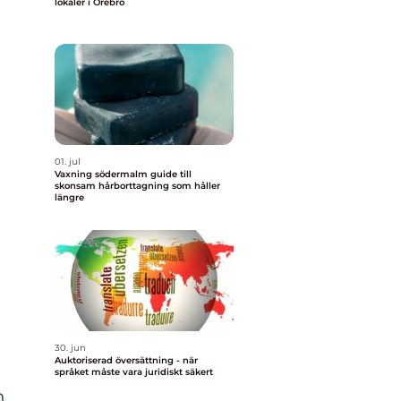
lokaler i Örebro
01. jul
Vaxning södermalm guide till
skonsam hårborttagning som håller
längre
30. jun
Auktoriserad översättning - när
språket måste vara juridiskt säkert
n