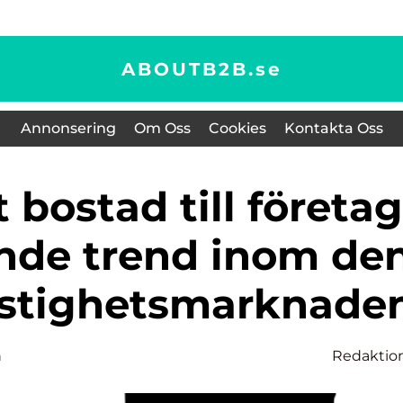
ABOUTB2B.
se
Annonsering
Om Oss
Cookies
Kontakta Oss
ande trend inom de
astighetsmarknade
n
Redaktio