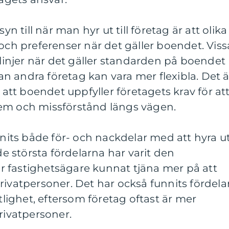
yn till när man hyr ut till företag är att olika
 och preferenser när det gäller boendet. Viss
tlinjer när det gäller standarden på boendet
 andra företag kan vara mer flexibla. Det ä
m att boendet uppfyller företagets krav för at
em och missförstånd längs vägen.
nnits både för- och nackdelar med att hyra u
 de största fördelarna har varit den
 fastighetsägare kunnat tjäna mer på att
l privatpersoner. Det har också funnits fördelar
itlighet, eftersom företag oftast är mer
rivatpersoner.