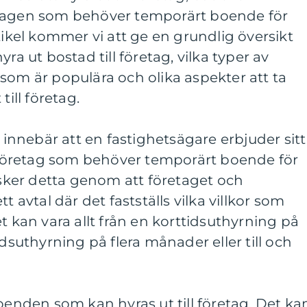
etagen som behöver temporärt boende för
tikel kommer vi att ge en grundlig översikt
ra ut bostad till företag, vilka typer av
som är populära och olika aspekter att ta
till företag.
g innebär att en fastighetsägare erbjuder sitt
l företag som behöver temporärt boende för
s sker detta genom att företaget och
t avtal där det fastställs vilka villkor som
t kan vara allt från en korttidsuthyrning på
idsuthyrning på flera månader eller till och
boenden som kan hyras ut till företag. Det ka