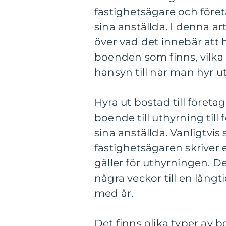
fastighetsägare och för
sina anställda. I denna ar
över vad det innebär att hy
boenden som finns, vilka 
hänsyn till när man hyr ut 
Hyra ut bostad till företa
boende till uthyrning til
sina anställda. Vanligtvi
fastighetsägaren skriver et
gäller för uthyrningen. De
några veckor till en långt
med år.
Det finns olika typer av 