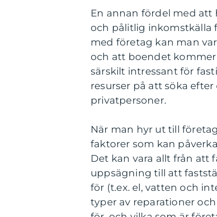
En annan fördel med att hy
och pålitlig inkomstkälla
med företag kan man vara
och att boendet kommer a
särskilt intressant för fas
resurser på att söka efter
privatpersoner.
När man hyr ut till företa
faktorer som kan påverka
Det kan vara allt från att 
uppsägning till att fastst
för (t.ex. el, vatten och in
typer av reparationer oc
för, och vilka som är före