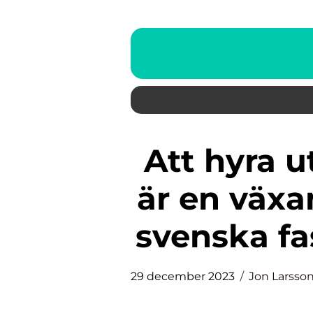
Att hyra ut bostad till företag
är en väx
svenska f
29 december 2023
Jon Larsso