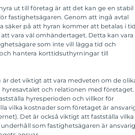
ra ut till företag är att det kan ge en stabil
 för fastighetsägaren. Genom att ingå avtal
 säker på att hyran kommer att betalas i ti
tt vara väl omhändertaget. Detta kan vara
tighetsägare som inte vill lägga tid och
 och hantera korttidsuthyrningar till
g är det viktigt att vara medveten om de olik
 hyresavtalet och relationen med företaget.
fastställa hyresperioden och villkor för
älla vilka kostnader som företaget är ansvari
ternet). Det är också viktigt att fastställa vilka
h underhåll som fastighetsägaren är ansvari
tagets ansvar.