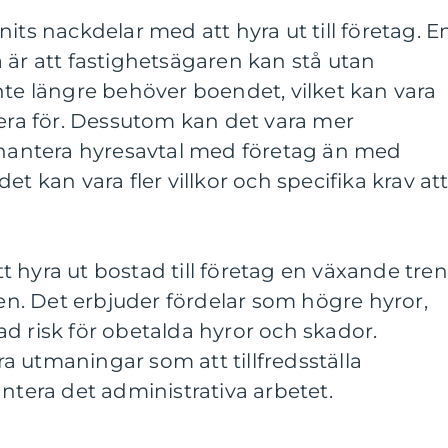
its nackdelar med att hyra ut till företag. E
 är att fastighetsägaren kan stå utan
nte längre behöver boendet, vilket kan vara
nera för. Dessutom kan det vara mer
t hantera hyresavtal med företag än med
et kan vara fler villkor och specifika krav at
 hyra ut bostad till företag en växande tre
. Det erbjuder fördelar som högre hyror,
d risk för obetalda hyror och skador.
 utmaningar som att tillfredsställa
antera det administrativa arbetet.