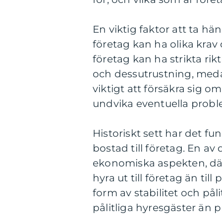
En viktig faktor att ta häns
företag kan ha olika krav
företag kan ha strikta rik
och dessutrustning, medan
viktigt att försäkra sig o
undvika eventuella probl
Historiskt sett har det fu
bostad till företag. En av
ekonomiska aspekten, där
hyra ut till företag än til
form av stabilitet och pål
pålitliga hyresgäster än p