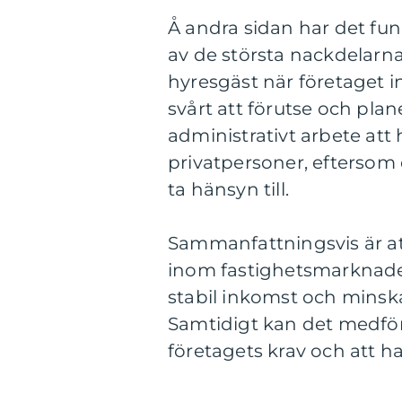
Å andra sidan har det funn
av de största nackdelarna
hyresgäst när företaget i
svårt att förutse och pla
administrativt arbete at
privatpersoner, eftersom d
ta hänsyn till.
Sammanfattningsvis är att
inom fastighetsmarknaden
stabil inkomst och minska
Samtidigt kan det medföra
företagets krav och att h