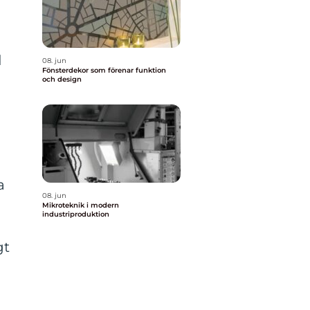
d
08. jun
Fönsterdekor som förenar funktion
och design
a
08. jun
Mikroteknik i modern
industriproduktion
gt
g