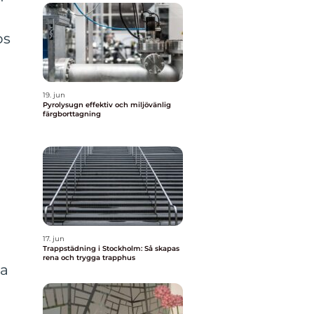
os
19. jun
Pyrolysugn effektiv och miljövänlig
färgborttagning
17. jun
Trappstädning i Stockholm: Så skapas
rena och trygga trapphus
da