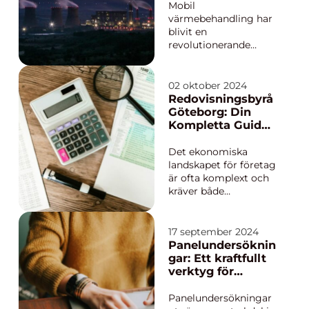
oumbärliga inom
industriellt
Mobil
områ...
underhåll
värmebehandling har
blivit en
revolutionerande
teknik inom det
industriella
underhållet och
02 oktober 2024
reparationer. Detta
Redovisningsbyrå
förfarande innebär att
Göteborg: Din
man använder
Kompletta Guide
bärbara
till
utrustningssystem för
Ekonomitjänster
Det ekonomiska
att leverera
landskapet för företag
kontrollerad uppv...
är ofta komplext och
kräver både
skicklighet och
erfarenhet för att
navigera. För företag
17 september 2024
placerade i Göteborg
Panelundersöknin
kan en
gar: Ett kraftfullt
redovisningsbyrå
verktyg för
erbjuda nödvänd...
insikter och
analyser
Panelundersökningar