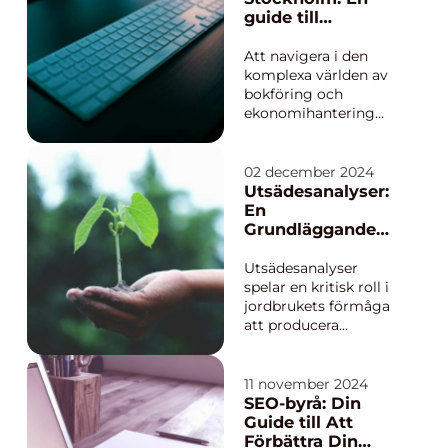
guide till
framgångsrik
ekonomihanterin
Att navigera i den
g
komplexa världen av
bokföring och
ekonomihantering
kan vara en utmaning
för många företagare.
I Sveriges huvudstad,
02 december 2024
Stockholm, finns ett
Utsädesanalyser:
brett utbud av
En
redovisningsbyråer
Grundläggande
som erbjuder
Guide
specialiserade ...
Utsädesanalyser
spelar en kritisk roll i
jordbrukets förmåga
att producera
hälsosamma och
produktiva grödor.
Genom att noggrant
11 november 2024
undersöka kvaliteten
SEO-byrå: Din
på utsädet kan
Guide till Att
producenter
Förbättra Din