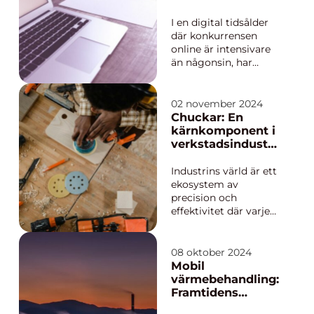
säkerställa bättr...
Synlighet Online
I en digital tidsålder
där konkurrensen
online är intensivare
än någonsin, har
vikten av att synas i
sökresultat blivit
kritisk för företag i
02 november 2024
alla storlekar. En SEO-
Chuckar: En
byrå kan vara nyckeln
kärnkomponent i
till att inte b...
verkstadsindustri
n
Industrins värld är ett
ekosystem av
precision och
effektivitet där varje
del spelar en kritisk
roll i
tillverkningsprocesse
08 oktober 2024
n. Bland dessa
Mobil
komponenter finner vi
värmebehandling:
chuckar;en kategori
Framtidens
av verktyg som är
lösning för