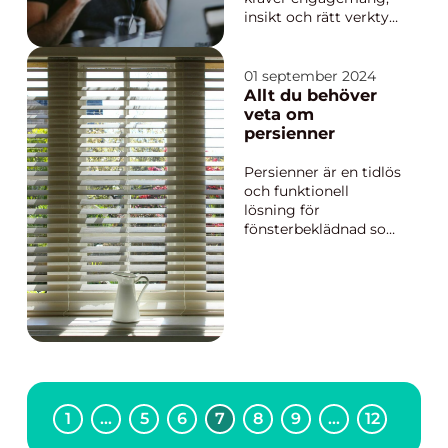
insikt och rätt verktyg
för att hantera de
utmaningar som
kommer med
01 september 2024
ansvarsfulla
Allt du behöver
positioner.
veta om
Framgångsrika
persienner
företag och
organisationer är i
Persienner är en tidlös
ständigt...
och funktionell
lösning för
fönsterbeklädnad som
passar i praktiskt
taget alla typer av
rum och utrymmen.
De är inte bara
estetiskt tilltalande
utan erbjuder även ett
utmärkt sä...
1
…
5
6
7
8
9
…
12