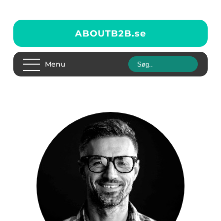
ABOUTB2B.
se
Menu