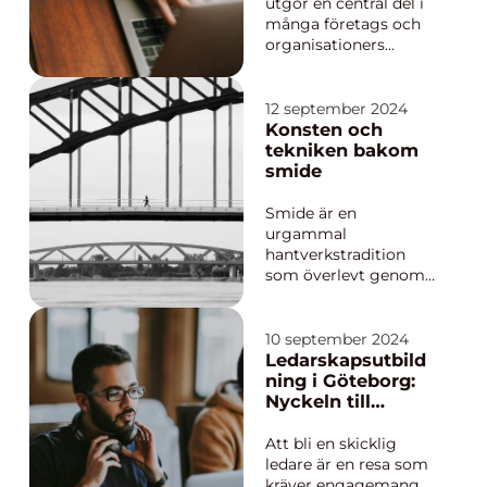
utgör en central del i
många företags och
organisationers
forskning och
marknadsanalys.
Genom tillförlitlig
12 september 2024
datainsamling från en
Konsten och
noggrant utvald och
tekniken bakom
fördefinierad grupp av
smide
individer, kan beslu...
Smide är en
urgammal
hantverkstradition
som överlevt genom
århundradena,
anpassat sig till nya
tekniker och material
10 september 2024
och fortsatt att vara
Ledarskapsutbild
en viktig del av både
ning i Göteborg:
funktionella och
Nyckeln till
estetiska skapelser. I
effektivt
en värld där mass...
ledarskap
Att bli en skicklig
ledare är en resa som
kräver engagemang,