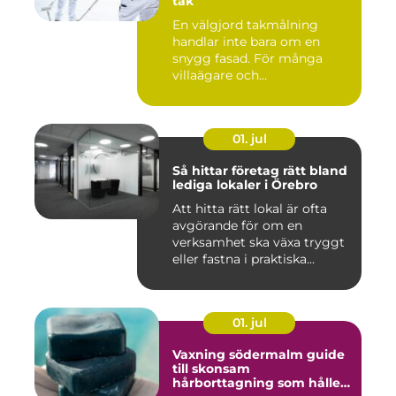
tak
En välgjord takmålning
handlar inte bara om en
snygg fasad. För många
villaägare och
bostadsrättsför...
01. jul
Så hittar företag rätt bland
lediga lokaler i Örebro
Att hitta rätt lokal är ofta
avgörande för om en
verksamhet ska växa tryggt
eller fastna i praktiska...
01. jul
Vaxning södermalm guide
till skonsam
hårborttagning som håller