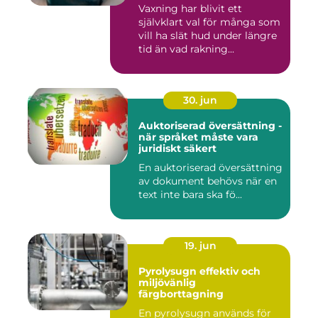
längre
Vaxning har blivit ett
självklart val för många som
vill ha slät hud under längre
tid än vad rakning...
30. jun
Auktoriserad översättning -
när språket måste vara
juridiskt säkert
En auktoriserad översättning
av dokument behövs när en
text inte bara ska fö...
19. jun
Pyrolysugn effektiv och
miljövänlig
färgborttagning
En pyrolysugn används för