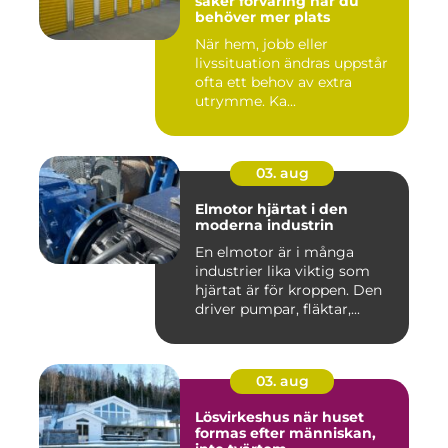
säker förvaring när du
behöver mer plats
När hem, jobb eller
livssituation ändras uppstår
ofta ett behov av extra
utrymme. Ka...
03. aug
Elmotor hjärtat i den
moderna industrin
En elmotor är i många
industrier lika viktig som
hjärtat är för kroppen. Den
driver pumpar, fläktar,...
03. aug
Lösvirkeshus när huset
formas efter människan,