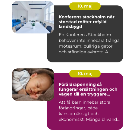
10. maj
Konferens stockholm när
storstad möter rofylld
landsbygd
En Konferens Stockholm
behöver inte innebära trånga
mötesrum, bullriga gator
och ständiga avbrott. A...
10. maj
Föräldrapenning så
fungerar ersättningen och
vägen till en tryggare
föräldraledighet
Att få barn innebär stora
förändringar, både
känslomässigt och
ekonomiskt. Många blivande
föräldrar ...