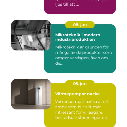
ljus till att ...
08. jun
Mikroteknik i modern
industriproduktion
Mikroteknik är grunden för
många av de produkter som
omger vardagen, även om
de...
05. jun
Värmepumpar nacka
Värmepumpar nacka är ett
ämne som blir allt mer
intressant för villaägare,
bostadsrättsföreningar oc...