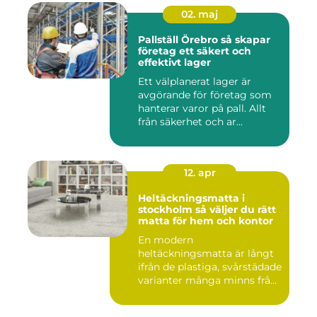
02. maj
Pallställ Örebro så skapar
företag ett säkert och
effektivt lager
Ett välplanerat lager är
avgörande för företag som
hanterar varor på pall. Allt
från säkerhet och ar...
12. apr
Heltäckningsmatta i
stockholm så väljer du rätt
matta för hem och kontor
En modern
heltäckningsmatta är långt
ifrån de plastiga, svårstädade
varianter många minns från
70- o...