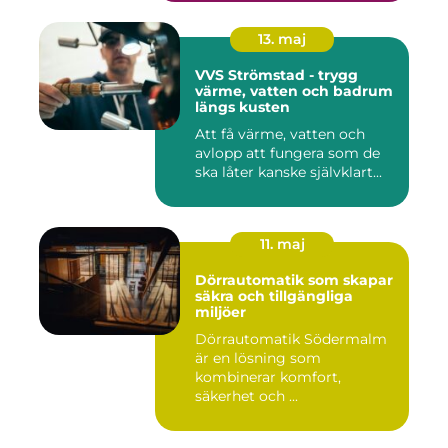
13. maj
VVS Strömstad - trygg
värme, vatten och badrum
längs kusten
Att få värme, vatten och
avlopp att fungera som de
ska låter kanske självklart...
11. maj
Dörrautomatik som skapar
säkra och tillgängliga
miljöer
Dörrautomatik Södermalm
är en lösning som
kombinerar komfort,
säkerhet och ...