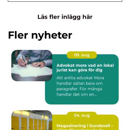
Läs fler inlägg här
Fler nyheter
09. aug
Advokat mora vad en lokal
jurist kan göra för dig
Att anlita advokat Mora
handlar sällan bara om
paragrafer. För många
handlar det om en
livssituation...
04. aug
Magasinering i Sundsvall –