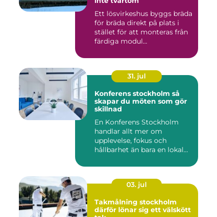
inte tvärtom
Ett lösvirkeshus byggs bräda
för bräda direkt på plats i
stället för att monteras från
färdiga modul...
31. jul
Konferens stockholm så
skapar du möten som gör
skillnad
En Konferens Stockholm
handlar allt mer om
upplevelse, fokus och
hållbarhet än bara en lokal
med sto...
03. jul
Takmålning stockholm
därför lönar sig ett välskött