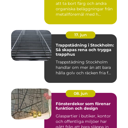
att ta bort färg och andra
organiska beläggningar från
metallföremål med h...
17. jun
Trappstädning i Stockholm:
Så skapas rena och trygga
trapphus
Trappstädning Stockholm
handlar om mer än att bara
hålla golv och räcken fria f...
08. jun
Fönsterdekor som förenar
funktion och design
Glaspartier i butiker, kontor
och offentliga miljöer har
gått från att bara släppa in