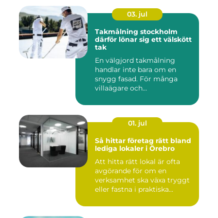
03. jul
Takmålning stockholm
därför lönar sig ett välskött
tak
En välgjord takmålning
handlar inte bara om en
snygg fasad. För många
villaägare och
bostadsrättsför...
01. jul
Så hittar företag rätt bland
lediga lokaler i Örebro
Att hitta rätt lokal är ofta
avgörande för om en
verksamhet ska växa tryggt
eller fastna i praktiska...