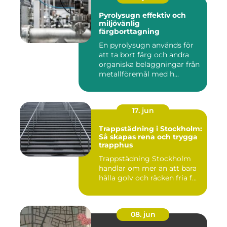
Pyrolysugn effektiv och
miljövänlig
färgborttagning
En pyrolysugn används för
att ta bort färg och andra
organiska beläggningar från
metallföremål med h...
17. jun
Trappstädning i Stockholm:
Så skapas rena och trygga
trapphus
Trappstädning Stockholm
handlar om mer än att bara
hålla golv och räcken fria f...
08. jun