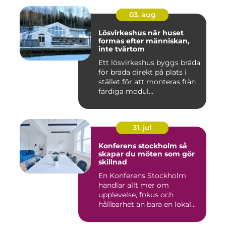
03. aug
Lösvirkeshus när huset
formas efter människan,
inte tvärtom
Ett lösvirkeshus byggs bräda
för bräda direkt på plats i
stället för att monteras från
färdiga modul...
31. jul
Konferens stockholm så
skapar du möten som gör
skillnad
En Konferens Stockholm
handlar allt mer om
upplevelse, fokus och
hållbarhet än bara en lokal
med sto...