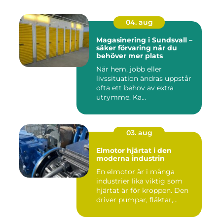
04. aug
Magasinering i Sundsvall –
säker förvaring när du
behöver mer plats
När hem, jobb eller
livssituation ändras uppstår
ofta ett behov av extra
utrymme. Ka...
03. aug
Elmotor hjärtat i den
moderna industrin
En elmotor är i många
industrier lika viktig som
hjärtat är för kroppen. Den
driver pumpar, fläktar,...