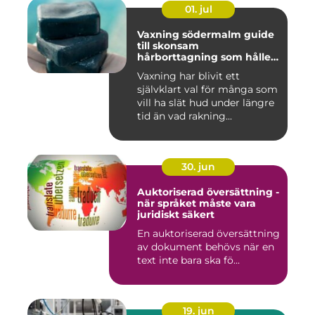
01. jul
Vaxning södermalm guide
till skonsam
hårborttagning som håller
längre
Vaxning har blivit ett
självklart val för många som
vill ha slät hud under längre
tid än vad rakning...
30. jun
Auktoriserad översättning -
när språket måste vara
juridiskt säkert
En auktoriserad översättning
av dokument behövs när en
text inte bara ska fö...
19. jun