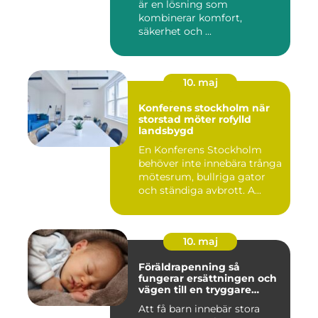
är en lösning som
kombinerar komfort,
säkerhet och ...
10. maj
Konferens stockholm när
storstad möter rofylld
landsbygd
En Konferens Stockholm
behöver inte innebära trånga
mötesrum, bullriga gator
och ständiga avbrott. A...
10. maj
Föräldrapenning så
fungerar ersättningen och
vägen till en tryggare
föräldraledighet
Att få barn innebär stora