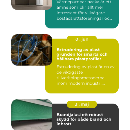
Värmepumpar nacka är ett
ämne som blir allt mer
intressant för villaägare,
bostadsrättsföreningar oc...
01. jun
Extrudering av plast
grunden för smarta och
hållbara plastprofiler
Extrudering av plast är en av
de viktigaste
tillverkningsmetoderna
inom modern industri.
Processen g...
31. maj
Brandjalusi ett robust
skydd för både brand och
inbrott