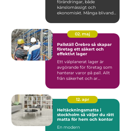
förändringar, både
känslomässigt och
ekonomiskt. Många blivande
föräldrar ...
02. maj
Pallställ Örebro så skapar
företag ett säkert och
effektivt lager
Ett välplanerat lager är
avgörande för företag som
hanterar varor på pall. Allt
från säkerhet och ar...
12. apr
Heltäckningsmatta i
stockholm så väljer du rätt
matta för hem och kontor
En modern