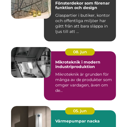
Fönsterdekor som förenar
funktion och design
Glaspartier i butiker, kontor
och offentliga miljöer har
gått från att bara släppa in
ljus till att ...
08. jun
Mikroteknik i modern
industriproduktion
Mikroteknik är grunden för
många av de produkter som
omger vardagen, även om
de...
05. jun
Värmepumpar nacka