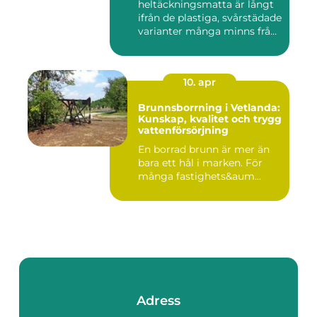
heltäckningsmatta är långt
ifrån de plastiga, svårstädade
varianter många minns från
70- o...
10. apr
Brunnsborrning i Vetlanda:
Kunskap, kvalitet och trygg
vattenförsörjning
En borrad brunn är mer än
bara ett hål i marken. För
många fastighets&aum...
Adress