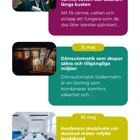
längs kusten
Att få värme, vatten och
avlopp att fungera som de
ska låter kanske självklart...
11. maj
Dörrautomatik som skapar
säkra och tillgängliga
miljöer
Dörrautomatik Södermalm
är en lösning som
kombinerar komfort,
säkerhet och ...
10. maj
Konferens stockholm när
storstad möter rofylld
landsbygd