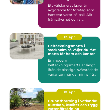
Ett välplanerat lager är
avgörande för företag som
hanterar varor på pall. Allt
från säkerhet och ar...
12. apr
Heltäckningsmatta i
stockholm så väljer du rätt
matta för hem och kontor
En modern
heltäckningsmatta är långt
ifrån de plastiga, svårstädade
varianter många minns från
70- o...
10. apr
Brunnsborrning i Vetlanda:
Kunskap, kvalitet och trygg
vattenförsörjning