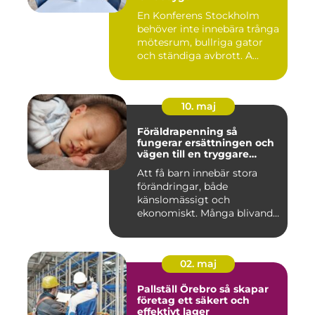
En Konferens Stockholm
behöver inte innebära trånga
mötesrum, bullriga gator
och ständiga avbrott. A...
10. maj
Föräldrapenning så
fungerar ersättningen och
vägen till en tryggare
föräldraledighet
Att få barn innebär stora
förändringar, både
känslomässigt och
ekonomiskt. Många blivande
föräldrar ...
02. maj
Pallställ Örebro så skapar
företag ett säkert och
effektivt lager