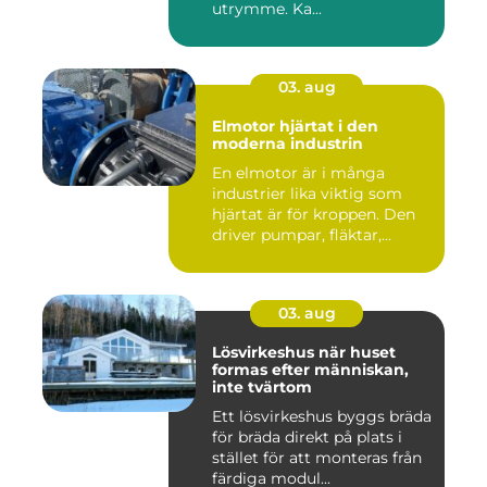
utrymme. Ka...
03. aug
Elmotor hjärtat i den
moderna industrin
En elmotor är i många
industrier lika viktig som
hjärtat är för kroppen. Den
driver pumpar, fläktar,...
03. aug
Lösvirkeshus när huset
formas efter människan,
inte tvärtom
Ett lösvirkeshus byggs bräda
för bräda direkt på plats i
stället för att monteras från
färdiga modul...