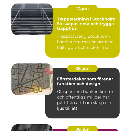
17. jun
Trappstädning i Stockholm:
Så skapas rena och trygga
trapphus
Trappstädning Stockholm
handlar om mer än att bara
hålla golv och räcken fria f...
08. jun
Fönsterdekor som förenar
funktion och design
Glaspartier i butiker, kontor
och offentliga miljöer har
gått från att bara släppa in
ljus till att ...
08. jun