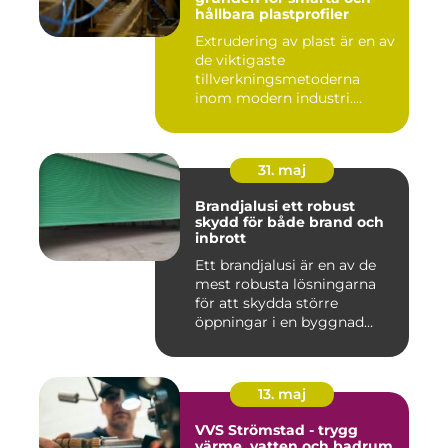
hållbara plastprofiler
Extrudering av plast är en av
de viktigaste
tillverkningsmetoderna
inom modern industri.
Processen g...
31. maj
Brandjalusi ett robust
skydd för både brand och
inbrott
Ett brandjalusi är en av de
mest robusta lösningarna
för att skydda större
öppningar i en byggnad
mo...
13. maj
VVS Strömstad - trygg
värme, vatten och badrum