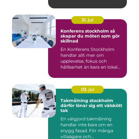
31. jul
Konferens stockholm så
skapar du möten som gör
skillnad
En Konferens Stockholm
handlar allt mer om
upplevelse, fokus och
hållbarhet än bara en lokal
med sto...
03. jul
Takmålning stockholm
därför lönar sig ett välskött
tak
En välgjord takmålning
handlar inte bara om en
snygg fasad. För många
villaägare och