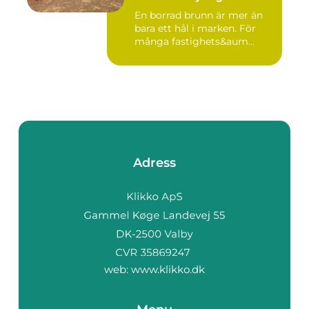
En borrad brunn är mer än
bara ett hål i marken. För
många fastighets&aum...
Adress
web:
www.klikko.dk