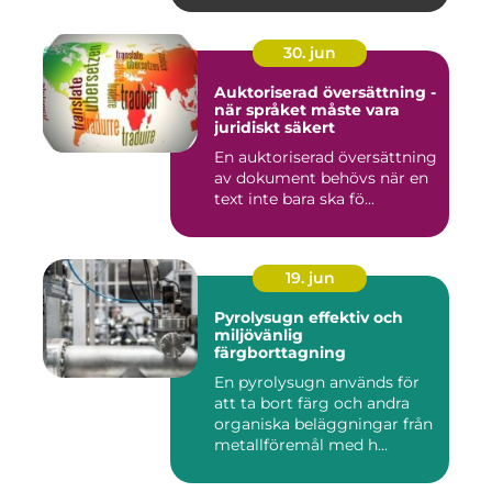
30. jun
Auktoriserad översättning -
när språket måste vara
juridiskt säkert
En auktoriserad översättning
av dokument behövs när en
text inte bara ska fö...
19. jun
Pyrolysugn effektiv och
miljövänlig
färgborttagning
En pyrolysugn används för
att ta bort färg och andra
organiska beläggningar från
metallföremål med h...