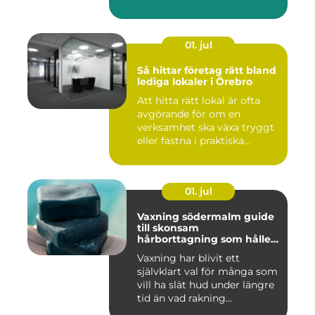
bostadsrättsför...
01. jul
Så hittar företag rätt bland
lediga lokaler i Örebro
Att hitta rätt lokal är ofta
avgörande för om en
verksamhet ska växa tryggt
eller fastna i praktiska...
01. jul
Vaxning södermalm guide
till skonsam
hårborttagning som håller
längre
Vaxning har blivit ett
självklart val för många som
vill ha slät hud under längre
tid än vad rakning...