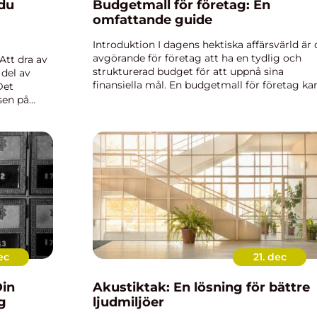
 du
Budgetmall för företag: En
omfattande guide
Introduktion I dagens hektiska affärsvärld är 
avgörande för företag att ha en tydlig och
Att dra av
strukturerad budget för att uppnå sina
del av
finansiella mål. En budgetmall för företag ka
Det
vara ovärderlig när det kommer till att
sen på
organisera och övervaka företag...
ec
21. dec
Akustiktak: En lösning för bättre
g
ljudmiljöer