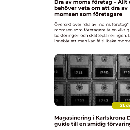
Dra av moms företag – Allt
behöver veta om att dra av
momsen som företagare
Översikt över ”dra av moms företag” 
momsen som företagare är en viktig 
bokföringen och skatteplaneringen. 
innebär att man kan få tillbaka mom
företagets inköp och därmed minska
kostnaderna för företaget. I denn...
21. d
Magasinering i Karlskrona Din
guide till en smidig förvarin