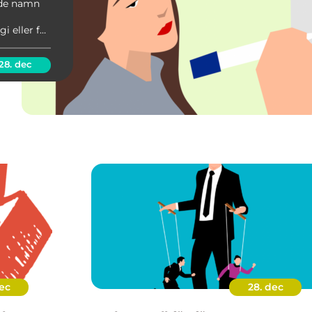
rade namn
i eller för
 Det är en
28. dec
ec
28. dec