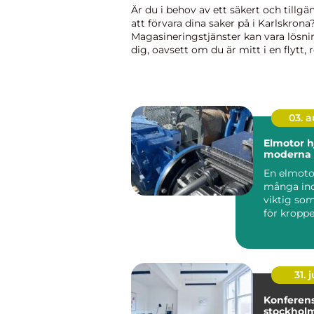
Är du i behov av ett säkert och tillgä
att förvara dina saker på i Karlskrona
Magasineringstjänster kan vara lösni
dig, oavsett om du är mitt i en flytt, 
ditt hem eller bara behöver göra plats
hemmet. I den här artikel...
03. 
Elmotor hjärtat i den
moderna 
En elmotor
många indu
viktig som
för kropp
driver pu
fläktar,...
31. j
Konferen
stockholm så ska