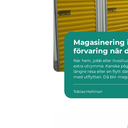
Magasinering i
förvaring när 
När hem, jobb eller livssit
extra utrymme. Kanske pågå
längre resa eller en flytt 
med utflytten. Då blir maga
Sundsvall finns flera alternat
Tobias Hellman