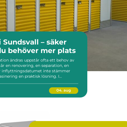
 Sundsvall – säker
du behöver mer plats
uation ändras uppstår ofta ett behov av
r en renovering, en separation, en
där inflyttningsdatumet inte stämmer
sinering en praktisk lösning. I
iv för dig...
04. aug