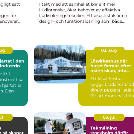
ngligt sätt
I takt med att samhället blir allt mer
?
ljudintensivt, ökar behovet av effektiva
ngen för
ljudisoleringstekniker. Ett akustiktak är en
renoverar
design- och funktionslösning som både
 i
förbättrar estetiken och minskar ljudnivån i ...
aug
03. aug
Lösvirkeshus när
industrin
huset formas efter
människan, inte
 är i
tvärtom
Ett lösvirkeshus
strier lika
byggs bräda för brä
 hjärtat är
direkt på plats i ställ
en. Den
för att monteras från
mpar,
färdiga modul...
ul
03. jul
s
Takmålning
par
stockholm därför