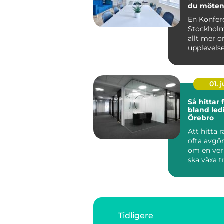
du möten
skillnad
En Konfer
Stockholm
allt mer 
upplevelse
hållbarhet
lokal med s
01. j
Så hittar 
bland ledi
Örebro
Att hitta r
ofta avgö
om en ve
ska växa t
fastna i pr
Tidligere