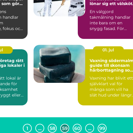
 som gör
lönar sig ett välsköt
tak
ens
En välgjord
 handlar
takmålning handlar
om
inte bara om en
, fokus och
snygg fasad. För
 än bara en
många villaägare oc
to...
bostadsrättsför...
ul
01. jul
företag rätt
Vaxning södermal
ga lokaler i
guide till skonsam
hårborttagning so
håller längre
ätt lokal är
Vaxning har blivit ett
rande för
självklart val för
rksamhet
många som vill ha
ryggt eller
slät hud under längr
aktiska...
tid än vad rakning...
1
…
58
59
60
…
99