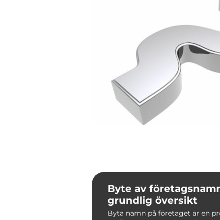
Byte av företagsnamn
grundlig översikt
Byta namn på företaget är en pr