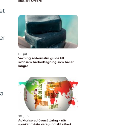
lokaler i Örebro
et
er
01. jul
Vaxning södermalm guide till
skonsam hårborttagning som håller
längre
ka
30. jun
Auktoriserad översättning - när
språket måste vara juridiskt säkert