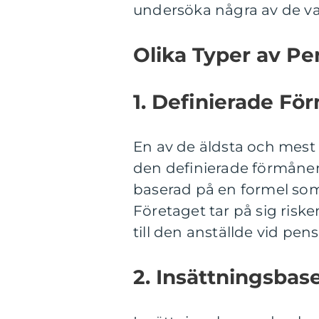
undersöka några av de van
Olika Typer av Pe
1. Definierade Fö
En av de äldsta och mest 
den definierade förmånen
baserad på en formel som 
Företaget tar på sig ri
till den anställde vid pen
2. Insättningsbas