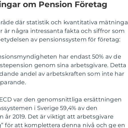
ningar om Pension Företag
råde där statistik och kvantitativa mätninga
är är några intressanta fakta och siffror som
 betydelsen av pensionssystem för företag:
Pensionsmyndigheten har endast 50% av de
änstepension genom sina arbetsgivare. Detta
tydande andel av arbetskraften som inte har
sparande.
 OECD var den genomsnittliga ersättningen
nssystemen i Sverige 59,4% av den
år 2019. Det är viktigt att arbetsgivare
” för att komplettera denna nivå och ge en