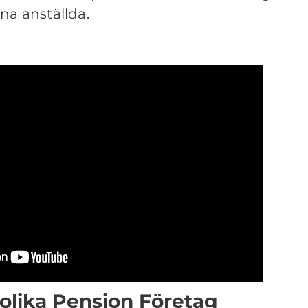
na anställda.
 olika Pension Företag