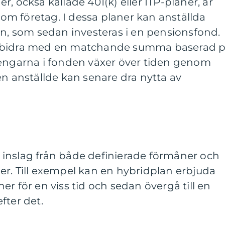
, också kallade 401(k) eller ITP-planer, är
m företag. I dessa planer kan anställda
ön, som sedan investeras i en pensionsfond.
å bidra med en matchande summa baserad 
Pengarna i fonden växer över tiden genom
en anställde kan senare dra nytta av
inslag från både definierade förmåner och
er. Till exempel kan en hybridplan erbjuda
r för en viss tid och sedan övergå till en
fter det.