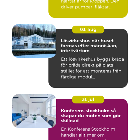
hjärtat är för kroppen. Den
driver pumpar, fläktar,...
03. aug
Lösvirkeshus när huset
formas efter människan,
inte tvärtom
Ett lösvirkeshus byggs bräda
för bräda direkt på plats i
stället för att monteras från
färdiga modul...
31. jul
Konferens stockholm så
skapar du möten som gör
skillnad
En Konferens Stockholm
handlar allt mer om