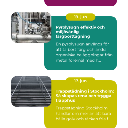
19. jun
Pyrolysugn effektiv och
miljövänlig
färgborttagning
En pyrolysugn används för
att ta bort färg och andra
organiska beläggningar från
metallföremål med h...
17. jun
Trappstädning i Stockholm:
Så skapas rena och trygga
trapphus
Trappstädning Stockholm
handlar om mer än att bara
hålla golv och räcken fria f...