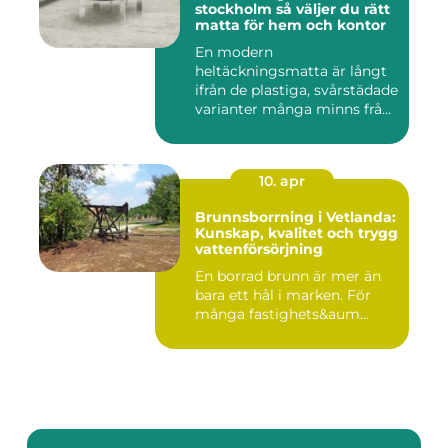
stockholm så väljer du rätt
matta för hem och kontor
En modern
heltäckningsmatta är långt
ifrån de plastiga, svårstädade
varianter många minns från
70- o...
10. apr
Brunnsborrning i Vetlanda:
Kunskap, kvalitet och trygg
vattenförsörjning
En borrad brunn är mer än
bara ett hål i marken. För
många fastighets&aum...