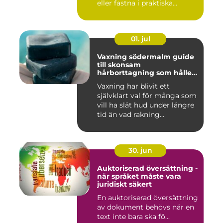
eller fastna i praktiska...
01. jul
Vaxning södermalm guide
till skonsam
hårborttagning som håller
längre
Vaxning har blivit ett
självklart val för många som
vill ha slät hud under längre
tid än vad rakning...
30. jun
Auktoriserad översättning -
när språket måste vara
juridiskt säkert
En auktoriserad översättning
av dokument behövs när en
text inte bara ska fö...