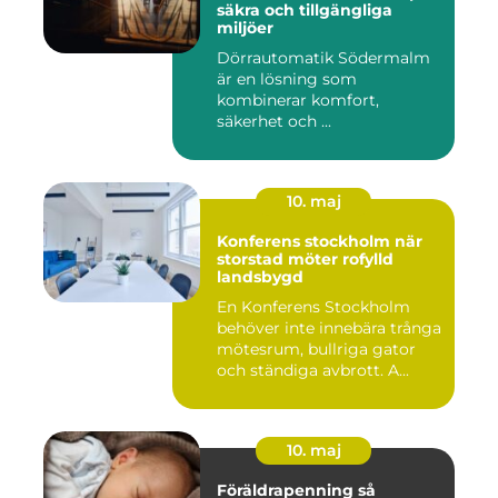
säkra och tillgängliga
miljöer
Dörrautomatik Södermalm
är en lösning som
kombinerar komfort,
säkerhet och ...
10. maj
Konferens stockholm när
storstad möter rofylld
landsbygd
En Konferens Stockholm
behöver inte innebära trånga
mötesrum, bullriga gator
och ständiga avbrott. A...
10. maj
Föräldrapenning så