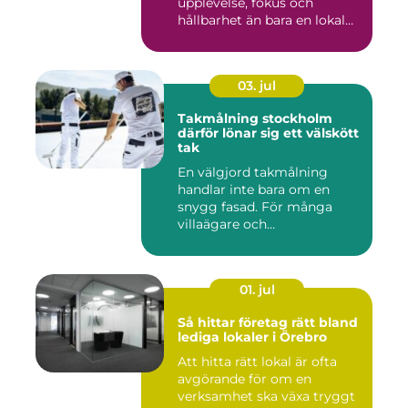
upplevelse, fokus och
hållbarhet än bara en lokal
med sto...
03. jul
Takmålning stockholm
därför lönar sig ett välskött
tak
En välgjord takmålning
handlar inte bara om en
snygg fasad. För många
villaägare och
bostadsrättsför...
01. jul
Så hittar företag rätt bland
lediga lokaler i Örebro
Att hitta rätt lokal är ofta
avgörande för om en
verksamhet ska växa tryggt