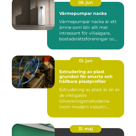
05. jun
Värmepumpar nacka
Värmepumpar nacka är ett
ämne som blir allt mer
intressant för villaägare,
bostadsrättsföreningar oc...
01. jun
Extrudering av plast
grunden för smarta och
hållbara plastprofiler
Extrudering av plast är en av
de viktigaste
tillverkningsmetoderna
inom modern industri.
Processen g...
31. maj