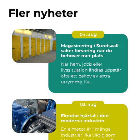
Fler nyheter
04. aug
Magasinering i Sundsvall –
säker förvaring när du
behöver mer plats
När hem, jobb eller
livssituation ändras uppstår
ofta ett behov av extra
utrymme. Ka...
03. aug
Elmotor hjärtat i den
moderna industrin
En elmotor är i många
industrier lika viktig som