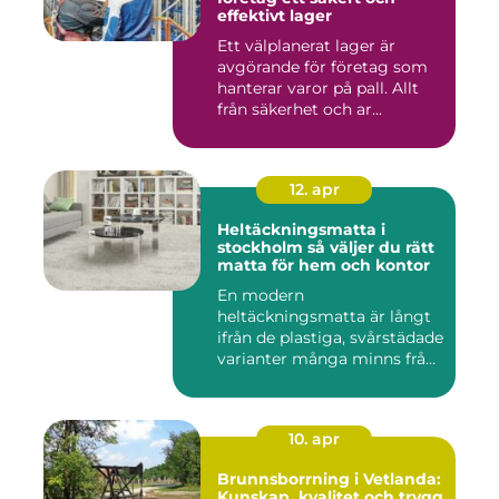
effektivt lager
Ett välplanerat lager är
avgörande för företag som
hanterar varor på pall. Allt
från säkerhet och ar...
12. apr
Heltäckningsmatta i
stockholm så väljer du rätt
matta för hem och kontor
En modern
heltäckningsmatta är långt
ifrån de plastiga, svårstädade
varianter många minns från
70- o...
10. apr
Brunnsborrning i Vetlanda:
Kunskap, kvalitet och trygg