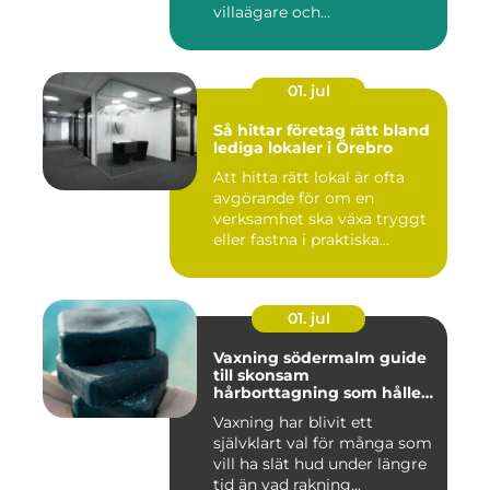
villaägare och
bostadsrättsför...
01. jul
Så hittar företag rätt bland
lediga lokaler i Örebro
Att hitta rätt lokal är ofta
avgörande för om en
verksamhet ska växa tryggt
eller fastna i praktiska...
01. jul
Vaxning södermalm guide
till skonsam
hårborttagning som håller
längre
Vaxning har blivit ett
självklart val för många som
vill ha slät hud under längre
tid än vad rakning...