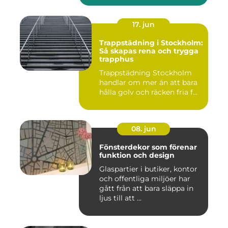
17. jun
Trappstädning i Stockholm:
Så skapas rena och trygga
trapphus
Trappstädning Stockholm
handlar om mer än att bara
hålla golv och räcken fria f...
08. jun
Fönsterdekor som förenar
funktion och design
Glaspartier i butiker, kontor
och offentliga miljöer har
gått från att bara släppa in
ljus till att ...