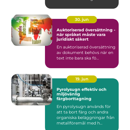
30. jun
Auktoriserad översättning -
när språket måste vara
juridiskt säkert
En auktoriserad översättning
av dokument behövs när en
text inte bara ska fö...
19. jun
Pyrolysugn effektiv och
miljövänlig
färgborttagning
En pyrolysugn används för
att ta bort färg och andra
organiska beläggningar från
metallföremål med h...