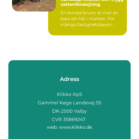
vattenförsörjning
En borrad brunn är mer än
bara ett hål i marken. För
många fastighets&aum...
Adress
web:
www.klikko.dk