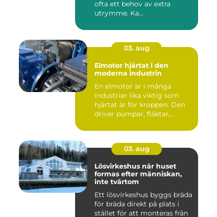
ofta ett behov av extra
utrymme. Ka...
03. aug
Elmotor hjärtat i den
moderna industrin
En elmotor är i många
industrier lika viktig som
hjärtat är för kroppen. Den
driver pumpar, fläktar,...
03. aug
Lösvirkeshus när huset
formas efter människan,
inte tvärtom
Ett lösvirkeshus byggs bräda
för bräda direkt på plats i
stället för att monteras från