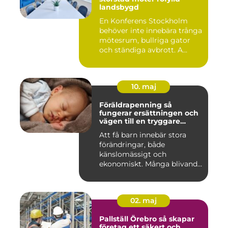
landsbygd
En Konferens Stockholm
behöver inte innebära trånga
mötesrum, bullriga gator
och ständiga avbrott. A...
10. maj
Föräldrapenning så
fungerar ersättningen och
vägen till en tryggare
föräldraledighet
Att få barn innebär stora
förändringar, både
känslomässigt och
ekonomiskt. Många blivande
föräldrar ...
02. maj
Pallställ Örebro så skapar
företag ett säkert och