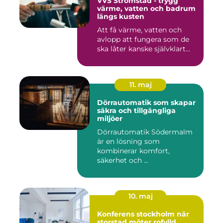
VVS Strömstad - trygg
värme, vatten och badrum
längs kusten
Att få värme, vatten och
avlopp att fungera som de
ska låter kanske självklart...
11. maj
Dörrautomatik som skapar
säkra och tillgängliga
miljöer
Dörrautomatik Södermalm
är en lösning som
kombinerar komfort,
säkerhet och ...
10. maj
Konferens stockholm när
storstad möter rofylld