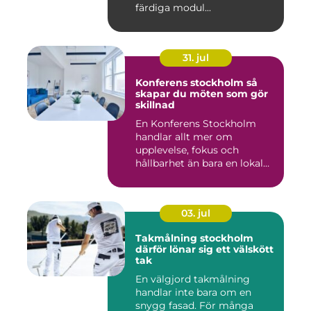
färdiga modul...
31. jul
Konferens stockholm så
skapar du möten som gör
skillnad
En Konferens Stockholm
handlar allt mer om
upplevelse, fokus och
hållbarhet än bara en lokal
med sto...
03. jul
Takmålning stockholm
därför lönar sig ett välskött
tak
En välgjord takmålning
handlar inte bara om en
snygg fasad. För många