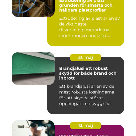
Extrudering av plast
grunden för smarta och
hållbara plastprofiler
Extrudering av plast är en av
de viktigaste
tillverkningsmetoderna
inom modern industri.
Processen g...
31. maj
Brandjalusi ett robust
skydd för både brand och
inbrott
Ett brandjalusi är en av de
mest robusta lösningarna
för att skydda större
öppningar i en byggnad
mo...
13. maj