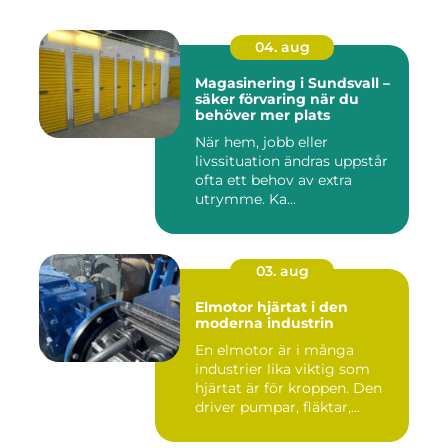
04. aug
Magasinering i Sundsvall –
säker förvaring när du
behöver mer plats
När hem, jobb eller
livssituation ändras uppstår
ofta ett behov av extra
utrymme. Ka...
03. aug
Elmotor hjärtat i den
moderna industrin
En elmotor är i många
industrier lika viktig som
hjärtat är för kroppen. Den
driver pumpar, fläktar,...