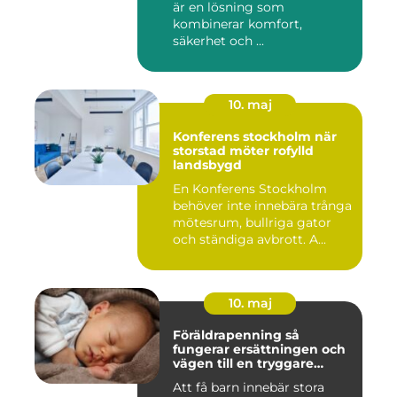
är en lösning som
kombinerar komfort,
säkerhet och ...
10. maj
Konferens stockholm när
storstad möter rofylld
landsbygd
En Konferens Stockholm
behöver inte innebära trånga
mötesrum, bullriga gator
och ständiga avbrott. A...
10. maj
Föräldrapenning så
fungerar ersättningen och
vägen till en tryggare
föräldraledighet
Att få barn innebär stora