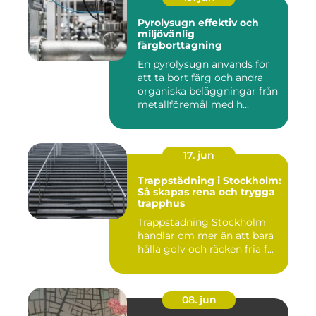
Pyrolysugn effektiv och
miljövänlig
färgborttagning
En pyrolysugn används för
att ta bort färg och andra
organiska beläggningar från
metallföremål med h...
17. jun
Trappstädning i Stockholm:
Så skapas rena och trygga
trapphus
Trappstädning Stockholm
handlar om mer än att bara
hålla golv och räcken fria f...
08. jun