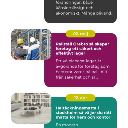
förändringar, både
känslomässigt och
ekonomiskt. Många blivande
föräldrar ...
02. maj
Pallställ Örebro så skapar
företag ett säkert och
effektivt lager
Ett välplanerat lager är
avgörande för företag som
hanterar varor på pall. Allt
från säkerhet och ar...
12. apr
Heltäckningsmatta i
stockholm så väljer du rätt
matta för hem och kontor
En modern