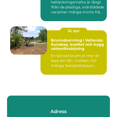
heltäckningsmatta är långt
ifrån de plastiga, svårstädade
varianter många minns från
70- o...
10. apr
Brunnsborrning i Vetlanda:
Kunskap, kvalitet och trygg
vattenförsörjning
En borrad brunn är mer än
bara ett hål i marken. För
många fastighets&aum...
Adress