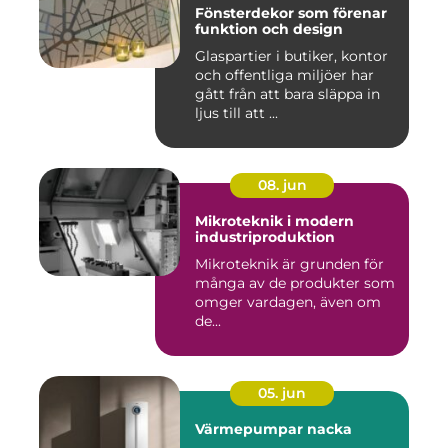
Fönsterdekor som förenar
funktion och design
Glaspartier i butiker, kontor
och offentliga miljöer har
gått från att bara släppa in
ljus till att ...
08. jun
Mikroteknik i modern
industriproduktion
Mikroteknik är grunden för
många av de produkter som
omger vardagen, även om
de...
05. jun
Värmepumpar nacka