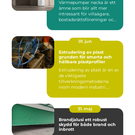
Värmepumpar nacka är ett
ämne som blir allt mer
intressant för villaägare,
bostadsrättsföreningar oc...
01. jun
Extrudering av plast
grunden för smarta och
hållbara plastprofiler
Extrudering av plast är en av
de viktigaste
tillverkningsmetoderna
inom modern industri.
Processen g...
31. maj
Brandjalusi ett robust
skydd för både brand och
inbrott