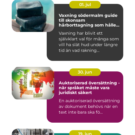
01. jul
Vaxning södermalm guide
till skonsam
hårborttagning som håller
längre
Vaxning har blivit ett
självklart val för många som
vill ha slät hud under längre
tid än vad rakning...
30. jun
Auktoriserad översättning -
när språket måste vara
juridiskt säkert
En auktoriserad översättning
av dokument behövs när en
text inte bara ska fö...
19. jun