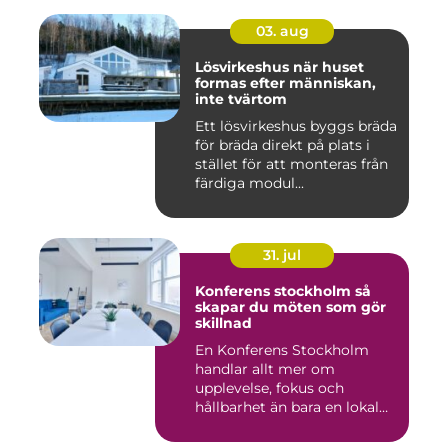
03. aug
Lösvirkeshus när huset
formas efter människan,
inte tvärtom
Ett lösvirkeshus byggs bräda
för bräda direkt på plats i
stället för att monteras från
färdiga modul...
31. jul
Konferens stockholm så
skapar du möten som gör
skillnad
En Konferens Stockholm
handlar allt mer om
upplevelse, fokus och
hållbarhet än bara en lokal
med sto...