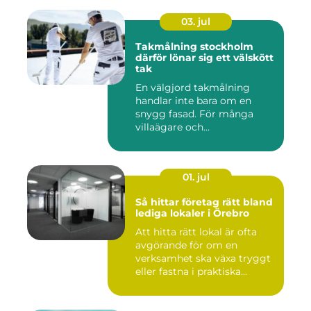
03. jul
Takmålning stockholm
därför lönar sig ett välskött
tak
En välgjord takmålning
handlar inte bara om en
snygg fasad. För många
villaägare och
bostadsrättsför...
01. jul
Så hittar företag rätt bland
lediga lokaler i Örebro
Att hitta rätt lokal är ofta
avgörande för om en
verksamhet ska växa tryggt
eller fastna i praktiska...