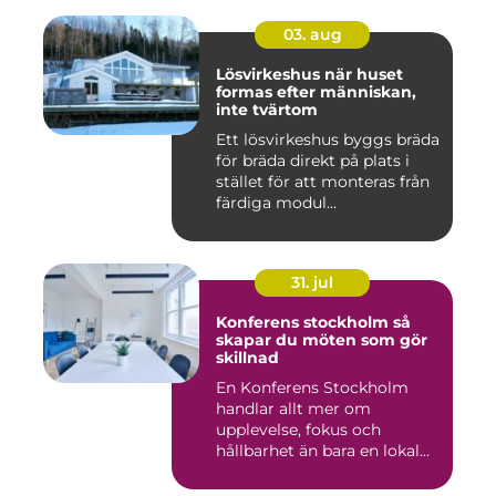
03. aug
Lösvirkeshus när huset
formas efter människan,
inte tvärtom
Ett lösvirkeshus byggs bräda
för bräda direkt på plats i
stället för att monteras från
färdiga modul...
31. jul
Konferens stockholm så
skapar du möten som gör
skillnad
En Konferens Stockholm
handlar allt mer om
upplevelse, fokus och
hållbarhet än bara en lokal
med sto...