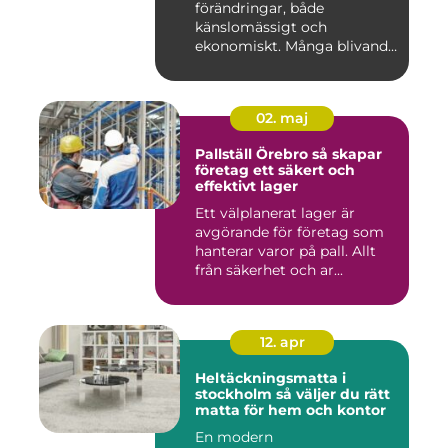
förändringar, både
känslomässigt och
ekonomiskt. Många blivande
föräldrar ...
02. maj
Pallställ Örebro så skapar
företag ett säkert och
effektivt lager
Ett välplanerat lager är
avgörande för företag som
hanterar varor på pall. Allt
från säkerhet och ar...
12. apr
Heltäckningsmatta i
stockholm så väljer du rätt
matta för hem och kontor
En modern