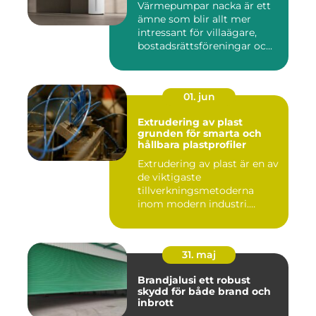
Värmepumpar nacka är ett
ämne som blir allt mer
intressant för villaägare,
bostadsrättsföreningar oc...
01. jun
Extrudering av plast
grunden för smarta och
hållbara plastprofiler
Extrudering av plast är en av
de viktigaste
tillverkningsmetoderna
inom modern industri.
Processen g...
31. maj
Brandjalusi ett robust
skydd för både brand och
inbrott