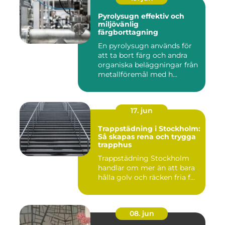
Pyrolysugn effektiv och
miljövänlig
färgborttagning
En pyrolysugn används för
att ta bort färg och andra
organiska beläggningar från
metallföremål med h...
17. jun
Trappstädning i Stockholm:
Så skapas rena och trygga
trapphus
Trappstädning Stockholm
handlar om mer än att bara
hålla golv och räcken fria f...
08. jun