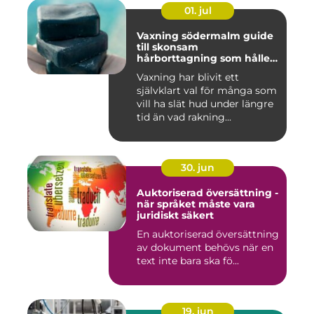
01. jul
Vaxning södermalm guide
till skonsam
hårborttagning som håller
längre
Vaxning har blivit ett
självklart val för många som
vill ha slät hud under längre
tid än vad rakning...
30. jun
Auktoriserad översättning -
när språket måste vara
juridiskt säkert
En auktoriserad översättning
av dokument behövs när en
text inte bara ska fö...
19. jun