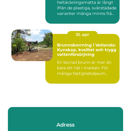
heltäckningsmatta är långt
ifrån de plastiga, svårstädade
varianter många minns från
70- o...
10. apr
Brunnsborrning i Vetlanda:
Kunskap, kvalitet och trygg
vattenförsörjning
En borrad brunn är mer än
bara ett hål i marken. För
många fastighets&aum...
Adress