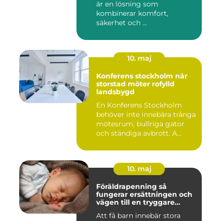
är en lösning som
kombinerar komfort,
säkerhet och ...
10. maj
Konferens stockholm när
storstad möter rofylld
landsbygd
En Konferens Stockholm
behöver inte innebära trånga
mötesrum, bullriga gator
och ständiga avbrott. A...
10. maj
Föräldrapenning så
fungerar ersättningen och
vägen till en tryggare
föräldraledighet
Att få barn innebär stora