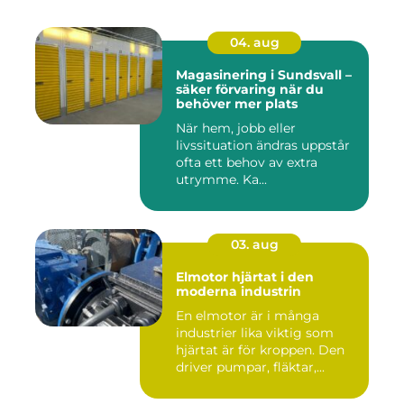
04. aug
Magasinering i Sundsvall –
säker förvaring när du
behöver mer plats
När hem, jobb eller
livssituation ändras uppstår
ofta ett behov av extra
utrymme. Ka...
03. aug
Elmotor hjärtat i den
moderna industrin
En elmotor är i många
industrier lika viktig som
hjärtat är för kroppen. Den
driver pumpar, fläktar,...