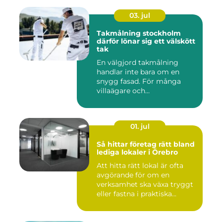
03. jul
Takmålning stockholm
därför lönar sig ett välskött
tak
En välgjord takmålning
handlar inte bara om en
snygg fasad. För många
villaägare och
bostadsrättsför...
01. jul
Så hittar företag rätt bland
lediga lokaler i Örebro
Att hitta rätt lokal är ofta
avgörande för om en
verksamhet ska växa tryggt
eller fastna i praktiska...