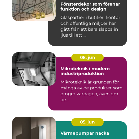
Fönsterdekor som förenar
funktion och design
Glaspartier i butiker, kontor
och offentliga miljöer har
gått från att bara släppa in
ljus till att ...
08. jun
Mikroteknik i modern
industriproduktion
Mikroteknik är grunden för
många av de produkter som
omger vardagen, även om
de...
05. jun
Värmepumpar nacka