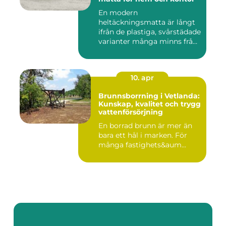
En modern
heltäckningsmatta är långt
ifrån de plastiga, svårstädade
varianter många minns från
70- o...
10. apr
Brunnsborrning i Vetlanda:
Kunskap, kvalitet och trygg
vattenförsörjning
En borrad brunn är mer än
bara ett hål i marken. För
många fastighets&aum...