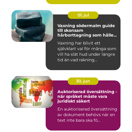
01. jul
Vaxning södermalm guide
till skonsam
hårborttagning som håller
längre
Vaxning har blivit ett
självklart val för många som
vill ha slät hud under längre
tid än vad rakning...
30. jun
Auktoriserad översättning -
när språket måste vara
juridiskt säkert
En auktoriserad översättning
av dokument behövs när en
text inte bara ska fö...