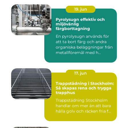
19. jun
Pyrolysugn effektiv och
miljövänlig
färgborttagning
En pyrolysugn används för
att ta bort färg och andra
organiska beläggningar från
metallföremål med h...
17. jun
Trappstädning i Stockholm:
Så skapas rena och trygga
trapphus
Trappstädning Stockholm
handlar om mer än att bara
hålla golv och räcken fria f...