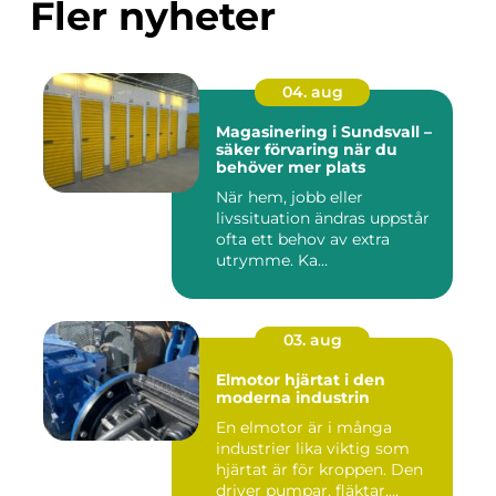
Fler nyheter
04. aug
Magasinering i Sundsvall –
säker förvaring när du
behöver mer plats
När hem, jobb eller
livssituation ändras uppstår
ofta ett behov av extra
utrymme. Ka...
03. aug
Elmotor hjärtat i den
moderna industrin
En elmotor är i många
industrier lika viktig som
hjärtat är för kroppen. Den
driver pumpar, fläktar,...