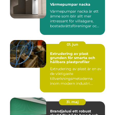
Värmepumpar nacka
Värmepumpar nacka är ett
ämne som blir allt mer
intressant för villaägare,
bostadsrättsföreningar oc...
01. jun
Extrudering av plast
grunden för smarta och
hållbara plastprofiler
Extrudering av plast är en av
de viktigaste
tillverkningsmetoderna
inom modern industri.
Processen g...
31. maj
Brandjalusi ett robust