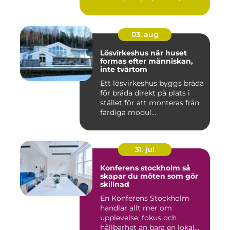
03. aug
Lösvirkeshus när huset
formas efter människan,
inte tvärtom
Ett lösvirkeshus byggs bräda
för bräda direkt på plats i
stället för att monteras från
färdiga modul...
31. jul
Konferens stockholm så
skapar du möten som gör
skillnad
En Konferens Stockholm
handlar allt mer om
upplevelse, fokus och
hållbarhet än bara en lokal