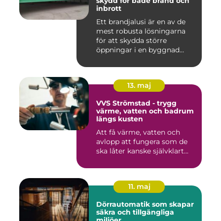
skydd för både brand och
inbrott
Ett brandjalusi är en av de
mest robusta lösningarna
för att skydda större
öppningar i en byggnad
mo...
13. maj
VVS Strömstad - trygg
värme, vatten och badrum
längs kusten
Att få värme, vatten och
avlopp att fungera som de
ska låter kanske självklart...
11. maj
Dörrautomatik som skapar
säkra och tillgängliga
miljöer