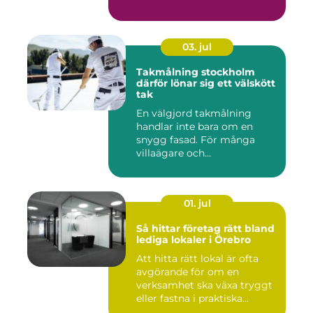
med sto...
03. jul
Takmålning stockholm
därför lönar sig ett välskött
tak
En välgjord takmålning
handlar inte bara om en
snygg fasad. För många
villaägare och
bostadsrättsför...
01. jul
Så hittar företag rätt bland
lediga lokaler i Örebro
Att hitta rätt lokal är ofta
avgörande för om en
verksamhet ska växa tryggt
eller fastna i praktiska...