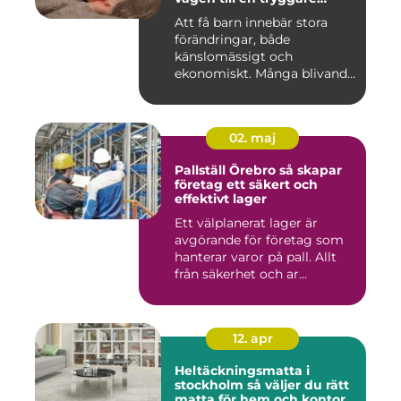
föräldraledighet
Att få barn innebär stora
förändringar, både
känslomässigt och
ekonomiskt. Många blivande
föräldrar ...
02. maj
Pallställ Örebro så skapar
företag ett säkert och
effektivt lager
Ett välplanerat lager är
avgörande för företag som
hanterar varor på pall. Allt
från säkerhet och ar...
12. apr
Heltäckningsmatta i
stockholm så väljer du rätt
matta för hem och kontor