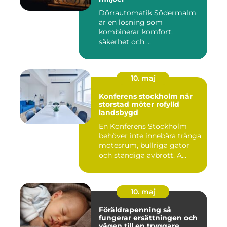
Dörrautomatik Södermalm
är en lösning som
kombinerar komfort,
säkerhet och ...
10. maj
Konferens stockholm när
storstad möter rofylld
landsbygd
En Konferens Stockholm
behöver inte innebära trånga
mötesrum, bullriga gator
och ständiga avbrott. A...
10. maj
Föräldrapenning så
fungerar ersättningen och
vägen till en tryggare