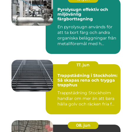
Pyrolysugn effektiv och
miljövänlig
färgborttagning
En pyrolysugn används för
att ta bort färg och andra
organiska beläggningar från
metallföremål med h...
17. jun
Trappstädning i Stockholm:
Så skapas rena och trygga
trapphus
Trappstädning Stockholm
handlar om mer än att bara
hålla golv och räcken fria f...
08. jun