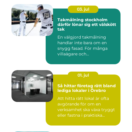
03. jul
Takmålning stockholm
därför lönar sig ett välskött
tak
En välgjord takmålning
handlar inte bara om en
snygg fasad. För många
villaägare och
bostadsrättsför...
01. jul
Så hittar företag rätt bland
lediga lokaler i Örebro
Att hitta rätt lokal är ofta
avgörande för om en
verksamhet ska växa tryggt
eller fastna i praktiska...