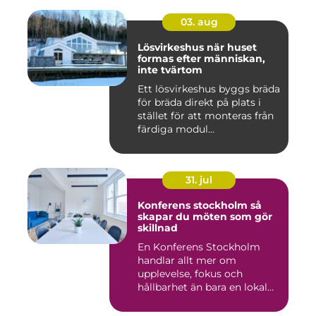
03. aug
Lösvirkeshus när huset
formas efter människan,
inte tvärtom
Ett lösvirkeshus byggs bräda
för bräda direkt på plats i
stället för att monteras från
färdiga modul...
31. jul
Konferens stockholm så
skapar du möten som gör
skillnad
En Konferens Stockholm
handlar allt mer om
upplevelse, fokus och
hållbarhet än bara en lokal
med sto...