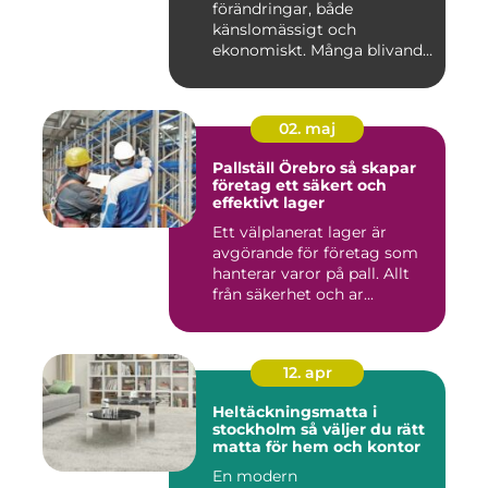
förändringar, både
känslomässigt och
ekonomiskt. Många blivande
föräldrar ...
02. maj
Pallställ Örebro så skapar
företag ett säkert och
effektivt lager
Ett välplanerat lager är
avgörande för företag som
hanterar varor på pall. Allt
från säkerhet och ar...
12. apr
Heltäckningsmatta i
stockholm så väljer du rätt
matta för hem och kontor
En modern