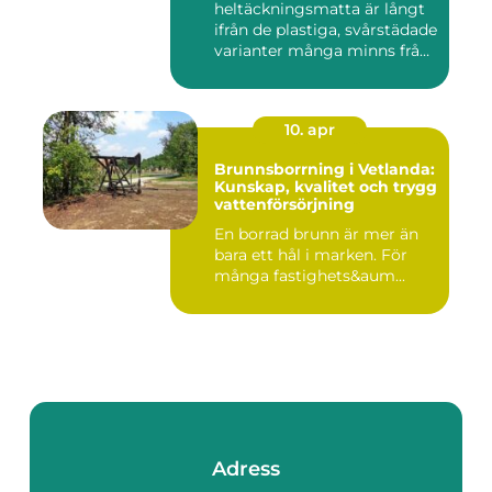
heltäckningsmatta är långt
ifrån de plastiga, svårstädade
varianter många minns från
70- o...
10. apr
Brunnsborrning i Vetlanda:
Kunskap, kvalitet och trygg
vattenförsörjning
En borrad brunn är mer än
bara ett hål i marken. För
många fastighets&aum...
Adress