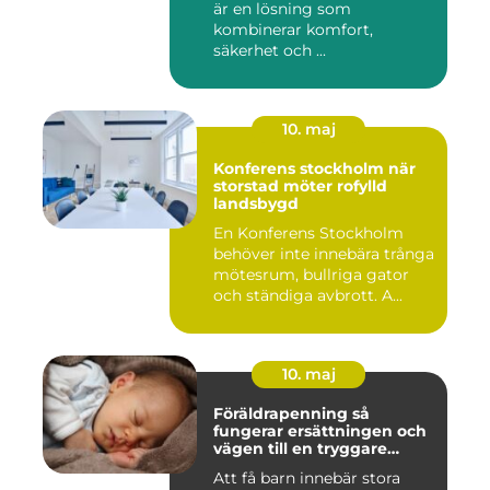
är en lösning som
kombinerar komfort,
säkerhet och ...
10. maj
Konferens stockholm när
storstad möter rofylld
landsbygd
En Konferens Stockholm
behöver inte innebära trånga
mötesrum, bullriga gator
och ständiga avbrott. A...
10. maj
Föräldrapenning så
fungerar ersättningen och
vägen till en tryggare
föräldraledighet
Att få barn innebär stora