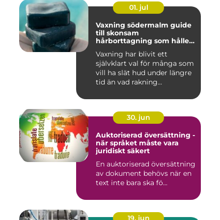
01. jul
Vaxning södermalm guide
till skonsam
hårborttagning som håller
längre
Vaxning har blivit ett
självklart val för många som
vill ha slät hud under längre
tid än vad rakning...
30. jun
Auktoriserad översättning -
när språket måste vara
juridiskt säkert
En auktoriserad översättning
av dokument behövs när en
text inte bara ska fö...
19. jun