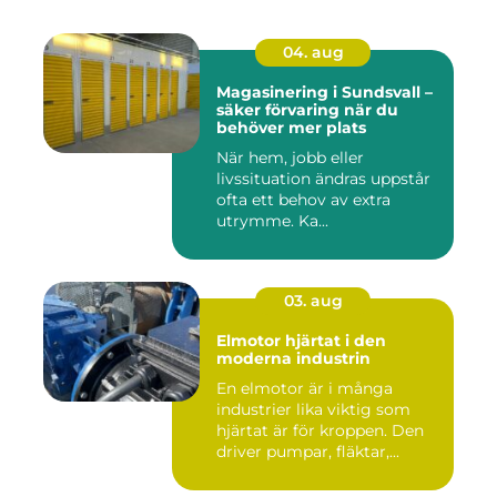
04. aug
Magasinering i Sundsvall –
säker förvaring när du
behöver mer plats
När hem, jobb eller
livssituation ändras uppstår
ofta ett behov av extra
utrymme. Ka...
03. aug
Elmotor hjärtat i den
moderna industrin
En elmotor är i många
industrier lika viktig som
hjärtat är för kroppen. Den
driver pumpar, fläktar,...