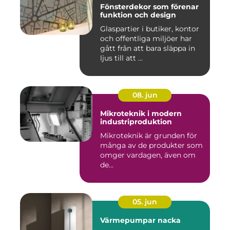
Fönsterdekor som förenar
funktion och design
Glaspartier i butiker, kontor
och offentliga miljöer har
gått från att bara släppa in
ljus till att ...
08. jun
Mikroteknik i modern
industriproduktion
Mikroteknik är grunden för
många av de produkter som
omger vardagen, även om
de...
05. jun
Värmepumpar nacka