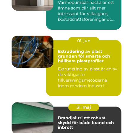
Värmepumpar nacka är ett
ämne som blir allt mer
intressant för villaägare,
bostadsrättsföreningar oc...
01. jun
Extrudering av plast
grunden för smarta och
hållbara plastprofiler
Extrudering av plast är en av
de viktigaste
tillverkningsmetoderna
inom modern industri.
Processen g...
31. maj
Brandjalusi ett robust
skydd för både brand och
inbrott