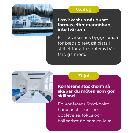
03. aug
Lösvirkeshus när huset
formas efter människan,
inte tvärtom
Ett lösvirkeshus byggs bräda
för bräda direkt på plats i
stället för att monteras från
färdiga modul...
31. jul
Konferens stockholm så
skapar du möten som gör
skillnad
En Konferens Stockholm
handlar allt mer om
upplevelse, fokus och
hållbarhet än bara en lokal
med sto...