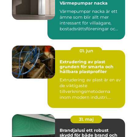
Värmepumpar nacka
Värmepumpar nacka är ett
ämne som blir allt mer
intressant för villaägare,
bostadsrättsföreningar oc...
01. jun
Extrudering av plast
grunden för smarta och
hållbara plastprofiler
Extrudering av plast är en av
de viktigaste
tillverkningsmetoderna
inom modern industri.
Processen g...
31. maj
Brandjalusi ett robust
skydd för både brand och