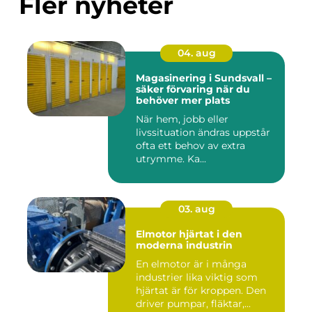
Fler nyheter
04. aug
Magasinering i Sundsvall –
säker förvaring när du
behöver mer plats
När hem, jobb eller
livssituation ändras uppstår
ofta ett behov av extra
utrymme. Ka...
03. aug
Elmotor hjärtat i den
moderna industrin
En elmotor är i många
industrier lika viktig som
hjärtat är för kroppen. Den
driver pumpar, fläktar,...