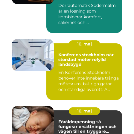
Dörrautomatik Södermalm
är en lösning som
kombinerar komfort,
säkerhet och ...
10. maj
Konferens stockholm när
storstad möter rofylld
landsbygd
En Konferens Stockholm
behöver inte innebära trånga
mötesrum, bullriga gator
och ständiga avbrott. A...
10. maj
Föräldrapenning så
fungerar ersättningen och
vägen till en tryggare