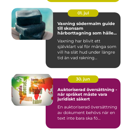
01. jul
Vaxning södermalm guide
till skonsam
hårborttagning som håller
längre
Vaxning har blivit ett
självklart val för många som
vill ha slät hud under längre
tid än vad rakning...
30. jun
Auktoriserad översättning -
när språket måste vara
juridiskt säkert
En auktoriserad översättning
av dokument behövs när en
text inte bara ska fö...