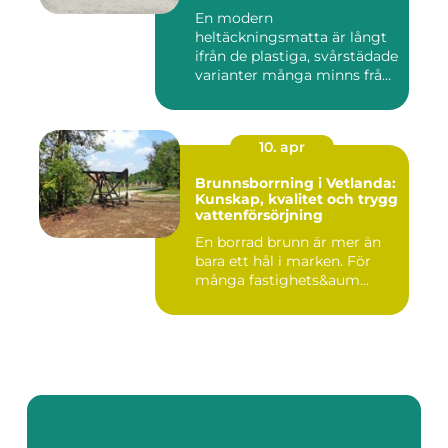
En modern
heltäckningsmatta är långt
ifrån de plastiga, svårstädade
varianter många minns från
70- o...
10. apr
Brunnsborrning i Vetlanda:
Kunskap, kvalitet och trygg
vattenförsörjning
En borrad brunn är mer än
bara ett hål i marken. För
många fastighets&aum...