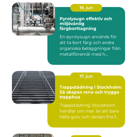
19. jun
Pyrolysugn effektiv och
miljövänlig
färgborttagning
En pyrolysugn används för
att ta bort färg och andra
organiska beläggningar från
metallföremål med h...
17. jun
Trappstädning i Stockholm:
Så skapas rena och trygga
trapphus
Trappstädning Stockholm
handlar om mer än att bara
hålla golv och räcken fria f...