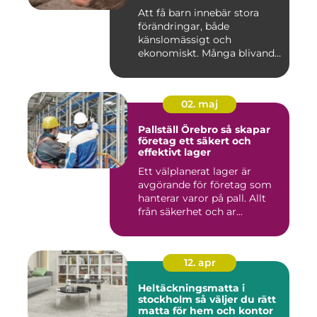
föräldraledighet
Att få barn innebär stora
förändringar, både
känslomässigt och
ekonomiskt. Många blivande
föräldrar ...
02. maj
Pallställ Örebro så skapar
företag ett säkert och
effektivt lager
Ett välplanerat lager är
avgörande för företag som
hanterar varor på pall. Allt
från säkerhet och ar...
12. apr
Heltäckningsmatta i
stockholm så väljer du rätt
matta för hem och kontor