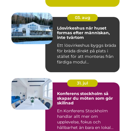
03. aug
Lösvirkeshus när huset
formas efter människan,
inte tvärtom
Ett lösvirkeshus byggs bräda
för bräda direkt på plats i
stället för att monteras från
färdiga modul...
31. jul
Konferens stockholm så
skapar du möten som gör
skillnad
En Konferens Stockholm
handlar allt mer om
upplevelse, fokus och
hållbarhet än bara en lokal