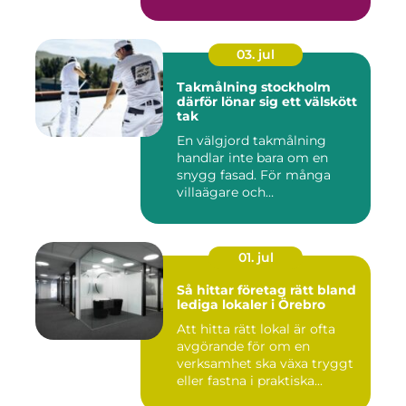
med sto...
03. jul
Takmålning stockholm
därför lönar sig ett välskött
tak
En välgjord takmålning
handlar inte bara om en
snygg fasad. För många
villaägare och
bostadsrättsför...
01. jul
Så hittar företag rätt bland
lediga lokaler i Örebro
Att hitta rätt lokal är ofta
avgörande för om en
verksamhet ska växa tryggt
eller fastna i praktiska...