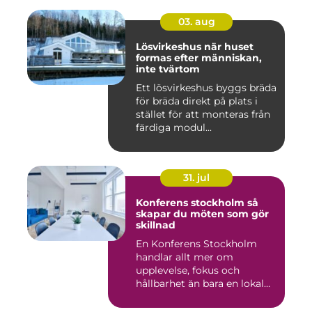
03. aug
Lösvirkeshus när huset
formas efter människan,
inte tvärtom
Ett lösvirkeshus byggs bräda
för bräda direkt på plats i
stället för att monteras från
färdiga modul...
31. jul
Konferens stockholm så
skapar du möten som gör
skillnad
En Konferens Stockholm
handlar allt mer om
upplevelse, fokus och
hållbarhet än bara en lokal
med sto...