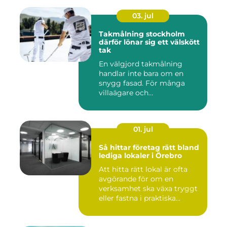
03. jul
Takmålning stockholm
därför lönar sig ett välskött
tak
En välgjord takmålning
handlar inte bara om en
snygg fasad. För många
villaägare och
bostadsrättsför...
01. jul
Så hittar företag rätt bland
lediga lokaler i Örebro
Att hitta rätt lokal är ofta
avgörande för om en
verksamhet ska växa tryggt
eller fastna i praktiska...