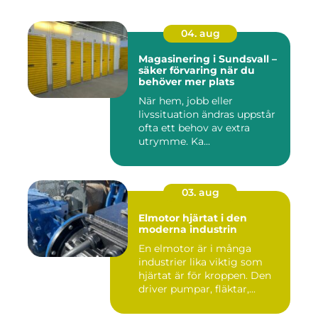
04. aug
Magasinering i Sundsvall –
säker förvaring när du
behöver mer plats
När hem, jobb eller
livssituation ändras uppstår
ofta ett behov av extra
utrymme. Ka...
03. aug
Elmotor hjärtat i den
moderna industrin
En elmotor är i många
industrier lika viktig som
hjärtat är för kroppen. Den
driver pumpar, fläktar,...