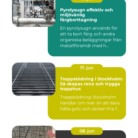
Pyrolysugn effektiv och
miljövänlig
färgborttagning
En pyrolysugn används för
att ta bort färg och andra
organiska beläggningar från
metallföremål med h...
17. jun
Trappstädning i Stockholm:
Så skapas rena och trygga
trapphus
Trappstädning Stockholm
handlar om mer än att bara
hålla golv och räcken fria f...
08. jun