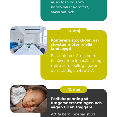
är en lösning som
kombinerar komfort,
säkerhet och ...
10. maj
Konferens stockholm när
storstad möter rofylld
landsbygd
En Konferens Stockholm
behöver inte innebära trånga
mötesrum, bullriga gator
och ständiga avbrott. A...
10. maj
Föräldrapenning så
fungerar ersättningen och
vägen till en tryggare
föräldraledighet
Att få barn innebär stora