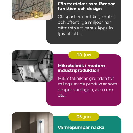
Fönsterdekor som förenar
funktion och design
Glaspartier i butiker, kontor
och offentliga miljöer har
gått från att bara släppa in
ljus till att ...
08. jun
Mikroteknik i modern
industriproduktion
Mikroteknik är grunden för
många av de produkter som
omger vardagen, även om
de...
05. jun
Värmepumpar nacka