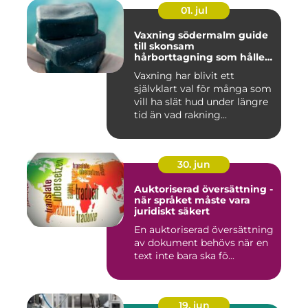
01. jul
Vaxning södermalm guide
till skonsam
hårborttagning som håller
längre
Vaxning har blivit ett
självklart val för många som
vill ha slät hud under längre
tid än vad rakning...
30. jun
Auktoriserad översättning -
när språket måste vara
juridiskt säkert
En auktoriserad översättning
av dokument behövs när en
text inte bara ska fö...
19. jun