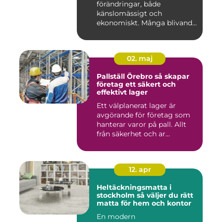
förändringar, både
känslomässigt och
ekonomiskt. Många blivande
föräldrar ...
02. maj
Pallställ Örebro så skapar
företag ett säkert och
effektivt lager
Ett välplanerat lager är
avgörande för företag som
hanterar varor på pall. Allt
från säkerhet och ar...
12. apr
Heltäckningsmatta i
stockholm så väljer du rätt
matta för hem och kontor
En modern