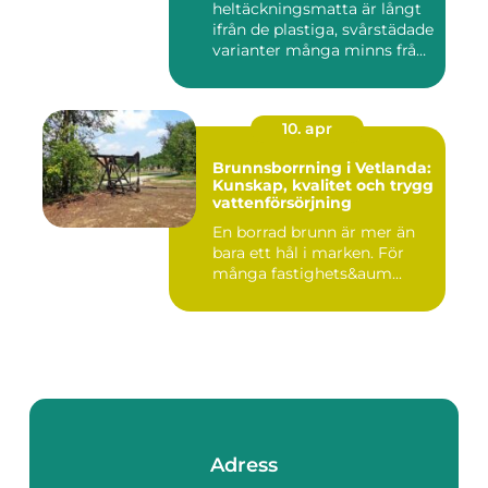
heltäckningsmatta är långt
ifrån de plastiga, svårstädade
varianter många minns från
70- o...
10. apr
Brunnsborrning i Vetlanda:
Kunskap, kvalitet och trygg
vattenförsörjning
En borrad brunn är mer än
bara ett hål i marken. För
många fastighets&aum...
Adress