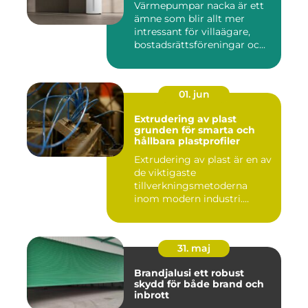
Värmepumpar nacka är ett
ämne som blir allt mer
intressant för villaägare,
bostadsrättsföreningar oc...
01. jun
Extrudering av plast
grunden för smarta och
hållbara plastprofiler
Extrudering av plast är en av
de viktigaste
tillverkningsmetoderna
inom modern industri.
Processen g...
31. maj
Brandjalusi ett robust
skydd för både brand och
inbrott