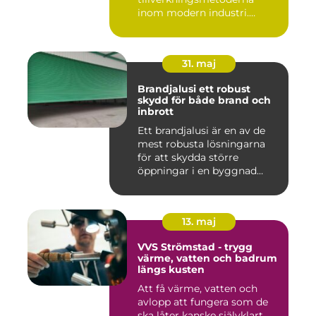
inom modern industri.
Processen g...
31. maj
Brandjalusi ett robust
skydd för både brand och
inbrott
Ett brandjalusi är en av de
mest robusta lösningarna
för att skydda större
öppningar i en byggnad
mo...
13. maj
VVS Strömstad - trygg
värme, vatten och badrum
längs kusten
Att få värme, vatten och
avlopp att fungera som de
ska låter kanske självklart...