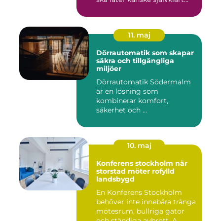
11. maj
Dörrautomatik som skapar
säkra och tillgängliga
miljöer
Dörrautomatik Södermalm
är en lösning som
kombinerar komfort,
säkerhet och ...
10. maj
Konferens stockholm när
storstad möter rofylld
landsbygd
En Konferens Stockholm
behöver inte innebära trånga
mötesrum, bullriga gator
och ständiga avbrott. A...