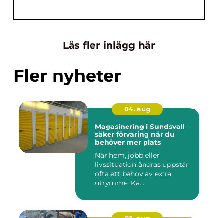
Läs fler inlägg här
Fler nyheter
04. aug
Magasinering i Sundsvall –
säker förvaring när du
behöver mer plats
När hem, jobb eller
livssituation ändras uppstår
ofta ett behov av extra
utrymme. Ka...
03. aug