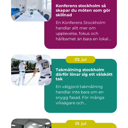
Konferens stockholm så
skapar du möten som gör
skillnad
En Konferens Stockholm
handlar allt mer om
upplevelse, fokus och
hållbarhet än bara en lokal
med sto...
03. jul
Takmålning stockholm
därför lönar sig ett välskött
tak
En välgjord takmålning
handlar inte bara om en
snygg fasad. För många
villaägare och
bostadsrättsför...
01. jul