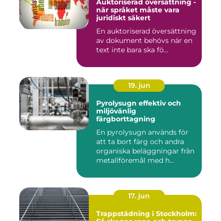
Auktoriserad översättning -
när språket måste vara
juridiskt säkert
En auktoriserad översättning
av dokument behövs när en
text inte bara ska fö...
19. jun
Pyrolysugn effektiv och
miljövänlig
färgborttagning
En pyrolysugn används för
att ta bort färg och andra
organiska beläggningar från
metallföremål med h...
17. jun
Trappstädning i Stockholm: