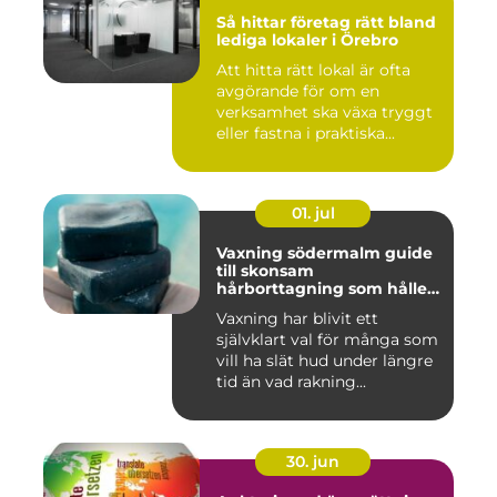
Så hittar företag rätt bland
lediga lokaler i Örebro
Att hitta rätt lokal är ofta
avgörande för om en
verksamhet ska växa tryggt
eller fastna i praktiska...
01. jul
Vaxning södermalm guide
till skonsam
hårborttagning som håller
längre
Vaxning har blivit ett
självklart val för många som
vill ha slät hud under längre
tid än vad rakning...
30. jun