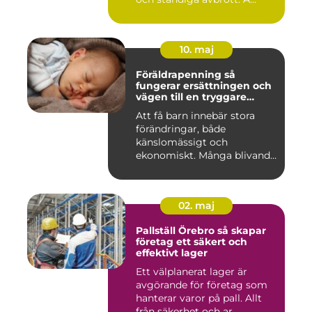
10. maj
Föräldrapenning så
fungerar ersättningen och
vägen till en tryggare
föräldraledighet
Att få barn innebär stora
förändringar, både
känslomässigt och
ekonomiskt. Många blivande
föräldrar ...
02. maj
Pallställ Örebro så skapar
företag ett säkert och
effektivt lager
Ett välplanerat lager är
avgörande för företag som
hanterar varor på pall. Allt
från säkerhet och ar...