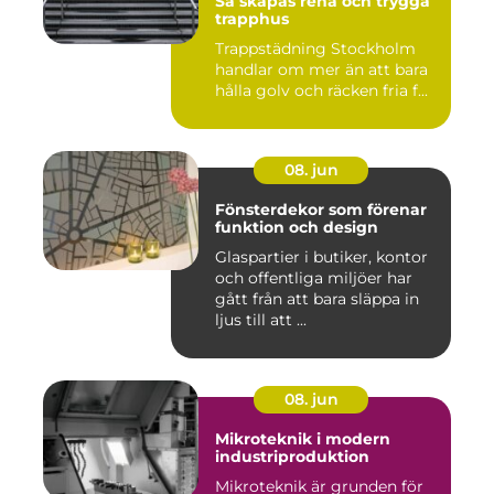
Så skapas rena och trygga
trapphus
Trappstädning Stockholm
handlar om mer än att bara
hålla golv och räcken fria f...
08. jun
Fönsterdekor som förenar
funktion och design
Glaspartier i butiker, kontor
och offentliga miljöer har
gått från att bara släppa in
ljus till att ...
08. jun
Mikroteknik i modern
industriproduktion
Mikroteknik är grunden för