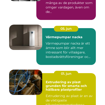
många av de produkter som
omger vardagen, även om
de...
05. jun
Värmepumpar nacka
Värmepumpar nacka är ett
ämne som blir allt mer
intressant för villaägare,
bostadsrättsföreningar oc...
01. jun
Extrudering av plast
grunden för smarta och
hållbara plastprofiler
Extrudering av plast är en av
de viktigaste
tillverkningsmetoderna