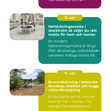
12. apr
Heltäckningsmatta i
stockholm så väljer du rätt
matta för hem och kontor
En modern
heltäckningsmatta är långt
ifrån de plastiga, svårstädade
varianter många minns från
70- o...
10. apr
Brunnsborrning i Vetlanda:
Kunskap, kvalitet och trygg
vattenförsörjning
En borrad brunn är mer än
bara ett hål i marken. För
många fastighets&aum...