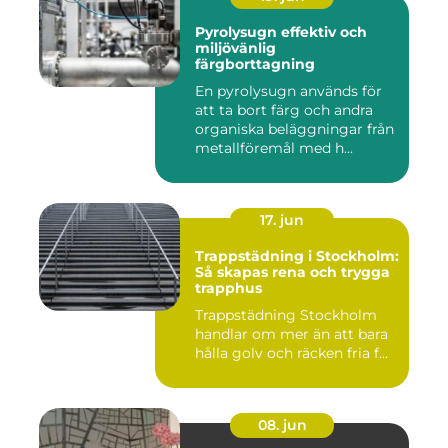
Pyrolysugn effektiv och
miljövänlig
färgborttagning
En pyrolysugn används för
att ta bort färg och andra
organiska beläggningar från
metallföremål med h...
17. jun
Trappstädning i Stockholm:
Så skapas rena och trygga
trapphus
Trappstädning Stockholm
handlar om mer än att bara
hålla golv och räcken fria f...
08. jun