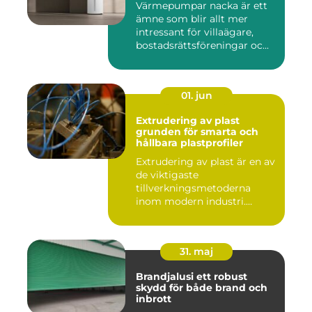
Värmepumpar nacka är ett
ämne som blir allt mer
intressant för villaägare,
bostadsrättsföreningar oc...
01. jun
Extrudering av plast
grunden för smarta och
hållbara plastprofiler
Extrudering av plast är en av
de viktigaste
tillverkningsmetoderna
inom modern industri.
Processen g...
31. maj
Brandjalusi ett robust
skydd för både brand och
inbrott