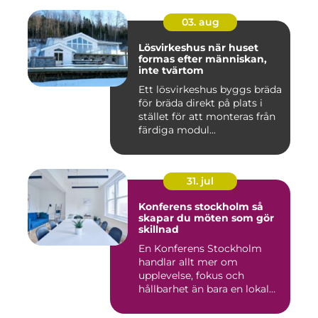
03. aug
Lösvirkeshus när huset
formas efter människan,
inte tvärtom
Ett lösvirkeshus byggs bräda
för bräda direkt på plats i
stället för att monteras från
färdiga modul...
31. jul
Konferens stockholm så
skapar du möten som gör
skillnad
En Konferens Stockholm
handlar allt mer om
upplevelse, fokus och
hållbarhet än bara en lokal
med sto...