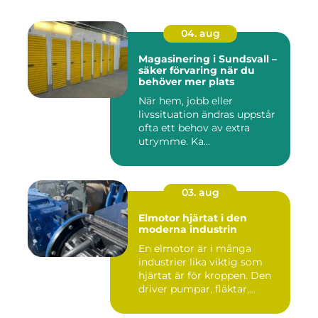
04. aug
Magasinering i Sundsvall –
säker förvaring när du
behöver mer plats
När hem, jobb eller
livssituation ändras uppstår
ofta ett behov av extra
utrymme. Ka...
03. aug
Elmotor hjärtat i den
moderna industrin
En elmotor är i många
industrier lika viktig som
hjärtat är för kroppen. Den
driver pumpar, fläktar,...