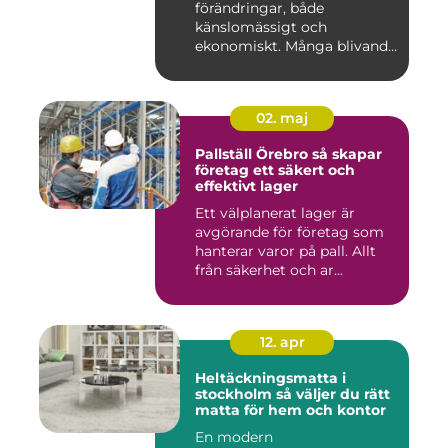
förändringar, både
känslomässigt och
ekonomiskt. Många blivande
föräldrar ...
02. maj
Pallställ Örebro så skapar
företag ett säkert och
effektivt lager
Ett välplanerat lager är
avgörande för företag som
hanterar varor på pall. Allt
från säkerhet och ar...
12. apr
Heltäckningsmatta i
stockholm så väljer du rätt
matta för hem och kontor
En modern