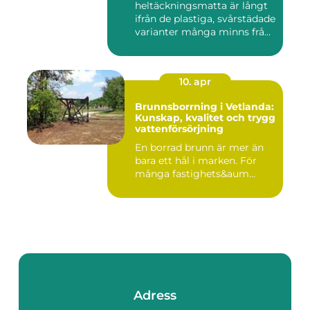
heltäckningsmatta är långt
ifrån de plastiga, svårstädade
varianter många minns från
70- o...
10. apr
Brunnsborrning i Vetlanda:
Kunskap, kvalitet och trygg
vattenförsörjning
En borrad brunn är mer än
bara ett hål i marken. För
många fastighets&aum...
Adress