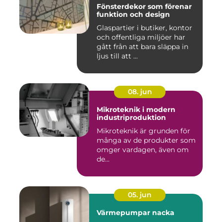
Fönsterdekor som förenar
funktion och design
Glaspartier i butiker, kontor
och offentliga miljöer har
gått från att bara släppa in
ljus till att ...
08. jun
Mikroteknik i modern
industriproduktion
Mikroteknik är grunden för
många av de produkter som
omger vardagen, även om
de...
05. jun
Värmepumpar nacka