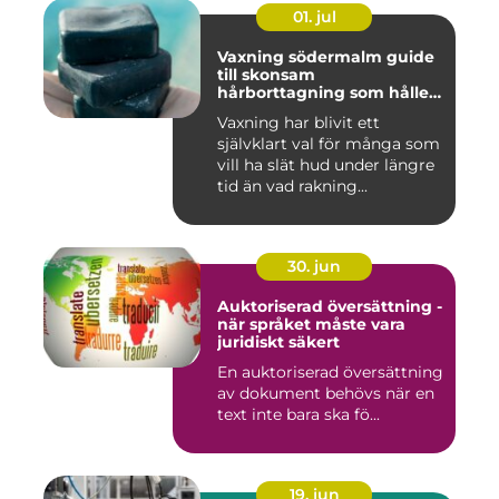
01. jul
Vaxning södermalm guide
till skonsam
hårborttagning som håller
längre
Vaxning har blivit ett
självklart val för många som
vill ha slät hud under längre
tid än vad rakning...
30. jun
Auktoriserad översättning -
när språket måste vara
juridiskt säkert
En auktoriserad översättning
av dokument behövs när en
text inte bara ska fö...
19. jun