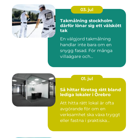
03. jul
Takmålning stockholm
därför lönar sig ett välskött
tak
En välgjord takmålning
handlar inte bara om en
snygg fasad. För många
villaägare och
bostadsrättsför...
01. jul
Så hittar företag rätt bland
lediga lokaler i Örebro
Att hitta rätt lokal är ofta
avgörande för om en
verksamhet ska växa tryggt
eller fastna i praktiska...