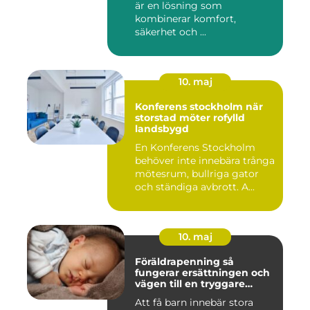
är en lösning som
kombinerar komfort,
säkerhet och ...
10. maj
Konferens stockholm när
storstad möter rofylld
landsbygd
En Konferens Stockholm
behöver inte innebära trånga
mötesrum, bullriga gator
och ständiga avbrott. A...
10. maj
Föräldrapenning så
fungerar ersättningen och
vägen till en tryggare
föräldraledighet
Att få barn innebär stora