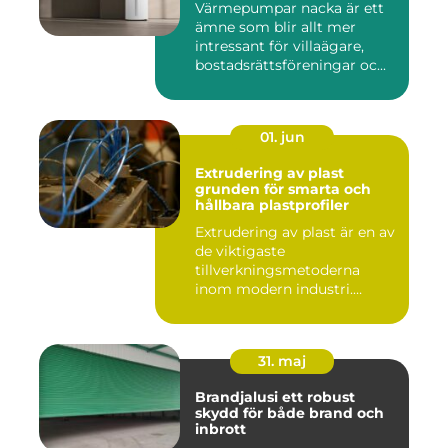
Värmepumpar nacka är ett
ämne som blir allt mer
intressant för villaägare,
bostadsrättsföreningar oc...
01. jun
Extrudering av plast
grunden för smarta och
hållbara plastprofiler
Extrudering av plast är en av
de viktigaste
tillverkningsmetoderna
inom modern industri.
Processen g...
31. maj
Brandjalusi ett robust
skydd för både brand och
inbrott