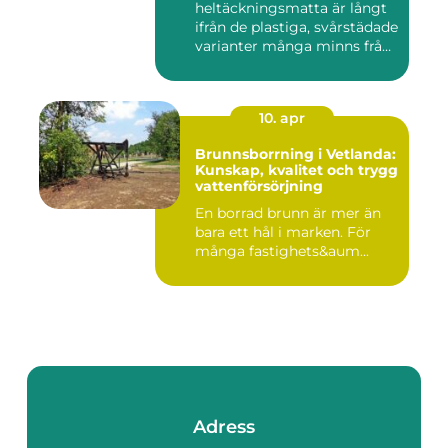
heltäckningsmatta är långt
ifrån de plastiga, svårstädade
varianter många minns från
70- o...
10. apr
Brunnsborrning i Vetlanda:
Kunskap, kvalitet och trygg
vattenförsörjning
En borrad brunn är mer än
bara ett hål i marken. För
många fastighets&aum...
Adress