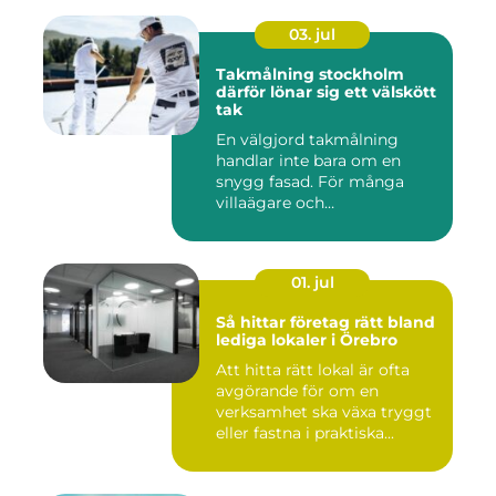
03. jul
Takmålning stockholm
därför lönar sig ett välskött
tak
En välgjord takmålning
handlar inte bara om en
snygg fasad. För många
villaägare och
bostadsrättsför...
01. jul
Så hittar företag rätt bland
lediga lokaler i Örebro
Att hitta rätt lokal är ofta
avgörande för om en
verksamhet ska växa tryggt
eller fastna i praktiska...