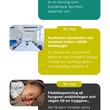
är en lösning som
kombinerar komfort,
säkerhet och ...
10. maj
Konferens stockholm när
storstad möter rofylld
landsbygd
En Konferens Stockholm
behöver inte innebära trånga
mötesrum, bullriga gator
och ständiga avbrott. A...
10. maj
Föräldrapenning så
fungerar ersättningen och
vägen till en tryggare
föräldraledighet
Att få barn innebär stora