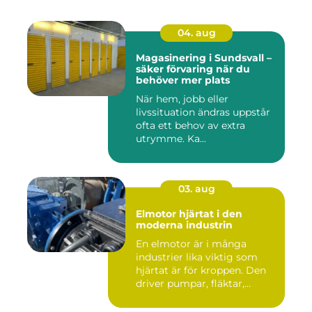
04. aug
Magasinering i Sundsvall –
säker förvaring när du
behöver mer plats
När hem, jobb eller
livssituation ändras uppstår
ofta ett behov av extra
utrymme. Ka...
03. aug
Elmotor hjärtat i den
moderna industrin
En elmotor är i många
industrier lika viktig som
hjärtat är för kroppen. Den
driver pumpar, fläktar,...