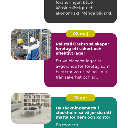
förändringar, både
känslomässigt och
ekonomiskt. Många blivande
föräldrar ...
02. maj
Pallställ Örebro så skapar
företag ett säkert och
effektivt lager
Ett välplanerat lager är
avgörande för företag som
hanterar varor på pall. Allt
från säkerhet och ar...
12. apr
Heltäckningsmatta i
stockholm så väljer du rätt
matta för hem och kontor
En modern