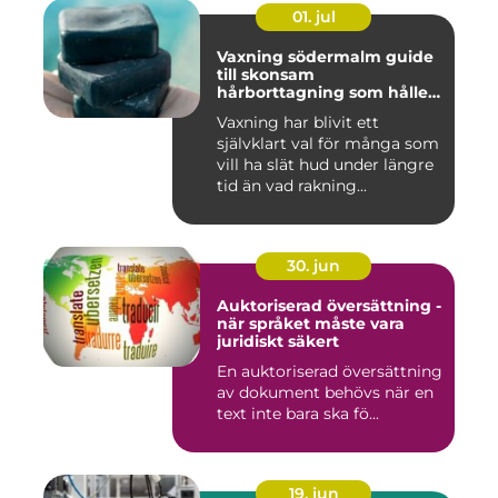
01. jul
Vaxning södermalm guide
till skonsam
hårborttagning som håller
längre
Vaxning har blivit ett
självklart val för många som
vill ha slät hud under längre
tid än vad rakning...
30. jun
Auktoriserad översättning -
när språket måste vara
juridiskt säkert
En auktoriserad översättning
av dokument behövs när en
text inte bara ska fö...
19. jun