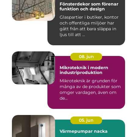
Fönsterdekor som förenar
funktion och design
Glaspartier i butiker, kontor
och offentliga miljöer har
gått från att bara släppa in
ljus till att ...
08. jun
Mikroteknik i modern
industriproduktion
Mikroteknik är grunden för
många av de produkter som
omger vardagen, även om
de...
05. jun
Värmepumpar nacka