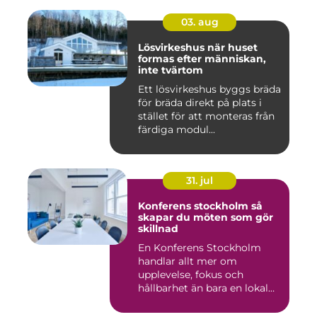
03. aug
Lösvirkeshus när huset
formas efter människan,
inte tvärtom
Ett lösvirkeshus byggs bräda
för bräda direkt på plats i
stället för att monteras från
färdiga modul...
31. jul
Konferens stockholm så
skapar du möten som gör
skillnad
En Konferens Stockholm
handlar allt mer om
upplevelse, fokus och
hållbarhet än bara en lokal
med sto...