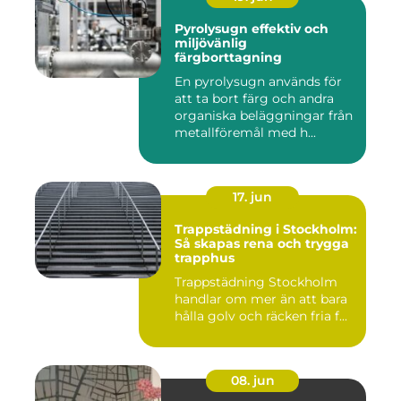
Pyrolysugn effektiv och
miljövänlig
färgborttagning
En pyrolysugn används för
att ta bort färg och andra
organiska beläggningar från
metallföremål med h...
17. jun
Trappstädning i Stockholm:
Så skapas rena och trygga
trapphus
Trappstädning Stockholm
handlar om mer än att bara
hålla golv och räcken fria f...
08. jun