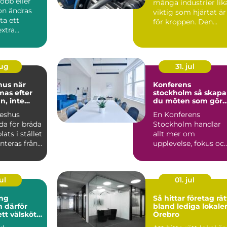
obb eller
många industrier lik
ion ändras
viktig som hjärtat är
ta ett
för kroppen. Den
extra
driver pumpar,
Ka...
fläktar,...
aug
31. jul
s när
Konferens
mas efter
stockholm så skapar
, inte
du möten som gör
skillnad
keshus
En Konferens
da för bräda
Stockholm handlar
lats i stället
allt mer om
nteras från
upplevelse, fokus oc
dul...
hållbarhet än bara e
lokal med sto...
ul
01. jul
ng
Så hittar företag rät
ör
bland lediga lokaler
ett välskött
Örebro