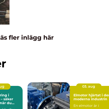
äs fler inlägg här
er
aug
03. aug
ing i
Elmotor hjärtat i den
 – säker
moderna industrin
 när du
En elmotor är i
er plats