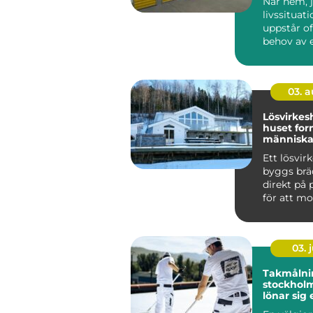
När hem, j
livssituat
uppstår of
behov av 
utrymme. 
03. 
Lösvirkeshu
huset for
människan
tvärtom
Ett lösvir
byggs brä
direkt på p
för att mo
färdiga mo
03. j
Takmålni
stockholm därf
lönar sig 
tak