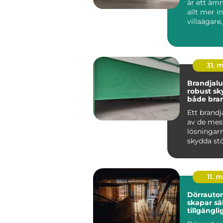
är ett ämn
allt mer i
villaägare,
bostadsrä
r oc...
31. 
Brandjalusi 
robust sk
både bra
inbrott
Ett brandj
av de mes
lösningarn
skydda st
öppningar
byggnad m
11. 
Dörrauto
skapar sä
tillgängli