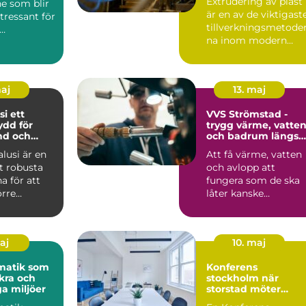
Extrudering av plast
e som blir
är en av de viktigast
ntressant för
tillverkningsmetode
na inom modern
ttsföreninga
industri. Processen
g...
maj
13. maj
ett
VVS Strömstad -
ydd för
trygg värme, vatte
nd och
och badrum längs
kusten
alusi är en
Att få värme, vatten
t robusta
och avlopp att
a för att
fungera som de ska
örre
låter kanske
 i en
självklart...
o...
maj
10. maj
matik som
Konferens
kra och
stockholm när
ga miljöer
storstad möter
rofylld landsbygd