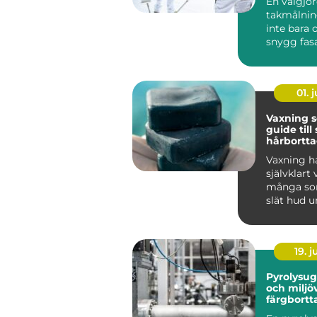
En välgjo
takmålnin
inte bara
snygg fas
många vil
bostadsrätt
01. j
Vaxning 
guide til
hårbortt
håller lä
Vaxning ha
självklart 
många som
slät hud u
tid än vad 
19. 
Pyrolysugn effe
och miljö
färgbortt