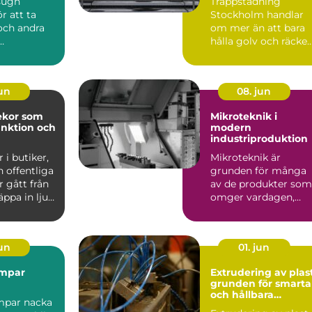
sugn
Trappstädning
r att ta
Stockholm handlar
och andra
om mer än att bara
hålla golv och räcke
gar från
fria f...
emål med
jun
08. jun
ekor som
Mikroteknik i
unktion och
modern
industriproduktion
 i butiker,
Mikroteknik är
 offentliga
grunden för många
r gått från
av de produkter som
äppa in ljus
omger vardagen,
även om de...
jun
01. jun
mpar
Extrudering av plas
grunden för smarta
och hållbara
par nacka
plastprofiler