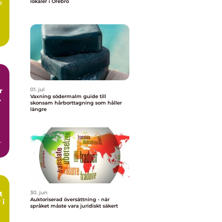
a
lokaler i Örebro
01. jul
Vaxning södermalm guide till
skonsam hårborttagning som håller
längre
h
n
t
30. jun
Auktoriserad översättning - när
 i
språket måste vara juridiskt säkert