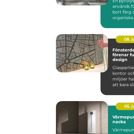
En pyroly
används fö
bort färg 
organiska
beläggnin
metallför
h...
08. 
Fönsterd
förenar f
design
Glaspartier
kontor och
miljöer ha
att bara sl
till att ...
05. 
Värmepu
nacka
Värmepum