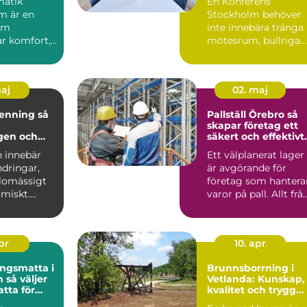
matik
En Konferens
m är en
Stockholm behöver
om
inte innebära trånga
r komfort,
mötesrum, bullriga
h ...
gator och ständiga
avbrott. A...
maj
02. maj
nning så
Pallställ Örebro så
skapar företag ett
gen och
säkert och effektivt
 en
lager
n innebär
Ett välplanerat lager
ndringar,
är avgörande för
edighet
lomässigt
företag som hantera
miskt.
varor på pall. Allt frå
vande
säkerhet och ar...
apr
10. apr
ngsmatta i
Brunnsborrning i
jer
Vetlanda: Kunskap,
atta för
kvalitet och trygg
kontor
vattenförsörjning