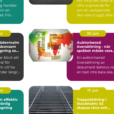
rd
Att hitta rätt lokal är
g handlar
ofta avgörande för
 om en
om en verksamhet
ad. För
ska växa tryggt eller
laägare och
fastna i praktiska...
sför...
ul
30. jun
södermalm
Auktoriserad
l skonsam
översättning - när
agning som
språket måste vara
ngre
juridiskt säkert
r blivit ett
En auktoriserad
val för
översättning av
 vill ha
dokument behövs nä
nder längre
en text inte bara ska
rakning...
fö...
jun
17. jun
ktiv
Trappstädning i
vänlig
Stockholm: Så
agning
skapas rena och
trygga trapphus