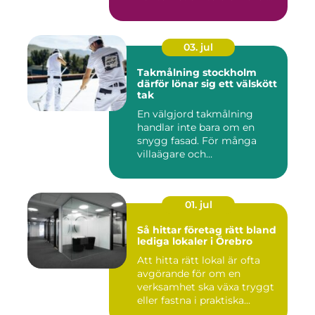
med sto...
03. jul
Takmålning stockholm
därför lönar sig ett välskött
tak
En välgjord takmålning
handlar inte bara om en
snygg fasad. För många
villaägare och
bostadsrättsför...
01. jul
Så hittar företag rätt bland
lediga lokaler i Örebro
Att hitta rätt lokal är ofta
avgörande för om en
verksamhet ska växa tryggt
eller fastna i praktiska...