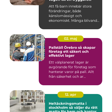
föräldraledighet
Att få barn innebär stora
förändringar, både
känslomässigt och
ekonomiskt. Många blivande
föräldrar ...
02. maj
Pallställ Örebro så skapar
företag ett säkert och
effektivt lager
Ett välplanerat lager är
avgörande för företag som
hanterar varor på pall. Allt
från säkerhet och ar...
12. apr
Heltäckningsmatta i
stockholm så väljer du rätt
matta för hem och kontor