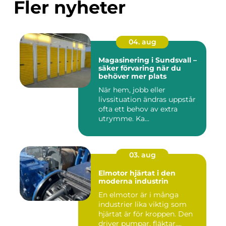
Fler nyheter
04. aug
Magasinering i Sundsvall –
säker förvaring när du
behöver mer plats
När hem, jobb eller
livssituation ändras uppstår
ofta ett behov av extra
utrymme. Ka...
03. aug
Elmotor hjärtat i den
moderna industrin
En elmotor är i många
industrier lika viktig som
hjärtat är för kroppen. Den
driver pumpar, fläktar,...