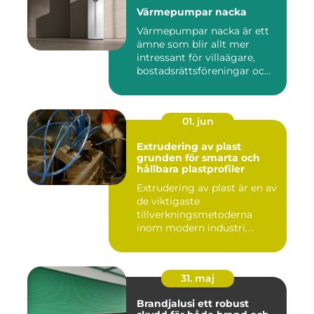
Värmepumpar nacka
Värmepumpar nacka är ett
ämne som blir allt mer
intressant för villaägare,
bostadsrättsföreningar oc...
01. jun
Extrudering av plast
grunden för smarta och
hållbara plastprofiler
Extrudering av plast är en av
de viktigaste
tillverkningsmetoderna
inom modern industri.
Processen g...
31. maj
Brandjalusi ett robust