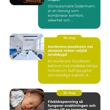
Dörrautomatik Södermalm
är en lösning som
kombinerar komfort,
säkerhet och ...
10. maj
Konferens stockholm när
storstad möter rofylld
landsbygd
En Konferens Stockholm
behöver inte innebära trånga
mötesrum, bullriga gator
och ständiga avbrott. A...
10. maj
Föräldrapenning så
fungerar ersättningen och
vägen till en tryggare