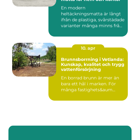
En modern
heltäckningsmatta är långt
ifrån de plastiga, svårstädade
varianter många minns från
70- o...
10. apr
Brunnsborrning i Vetlanda:
Kunskap, kvalitet och trygg
vattenförsörjning
En borrad brunn är mer än
bara ett hål i marken. För
många fastighets&aum...