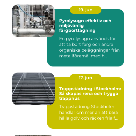
19. jun
Pyrolysugn effektiv och
miljövänlig
färgborttagning
En pyrolysugn används för
att ta bort färg och andra
organiska beläggningar från
metallföremål med h...
17. jun
Trappstädning i Stockholm:
Så skapas rena och trygga
trapphus
Trappstädning Stockholm
handlar om mer än att bara
hålla golv och räcken fria f...