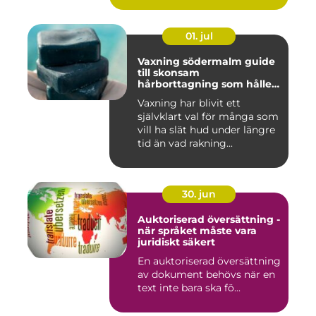
01. jul
Vaxning södermalm guide
till skonsam
hårborttagning som håller
längre
Vaxning har blivit ett
självklart val för många som
vill ha slät hud under längre
tid än vad rakning...
30. jun
Auktoriserad översättning -
när språket måste vara
juridiskt säkert
En auktoriserad översättning
av dokument behövs när en
text inte bara ska fö...