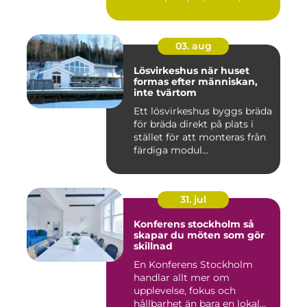
03. aug
Lösvirkeshus när huset
formas efter människan,
inte tvärtom
Ett lösvirkeshus byggs bräda
för bräda direkt på plats i
stället för att monteras från
färdiga modul...
31. jul
Konferens stockholm så
skapar du möten som gör
skillnad
En Konferens Stockholm
handlar allt mer om
upplevelse, fokus och
hållbarhet än bara en lokal