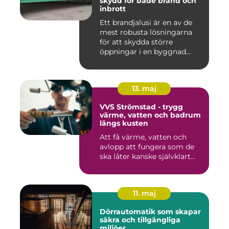
skydd för både brand och
inbrott
Ett brandjalusi är en av de
mest robusta lösningarna
för att skydda större
öppningar i en byggnad
mo...
13. maj
VVS Strömstad - trygg
värme, vatten och badrum
längs kusten
Att få värme, vatten och
avlopp att fungera som de
ska låter kanske självklart...
11. maj
Dörrautomatik som skapar
säkra och tillgängliga
miljöer