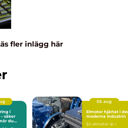
äs fler inlägg här
er
aug
03. aug
ing i
Elmotor hjärtat i den
 – säker
moderna industrin
 när du
En elmotor är i
er plats