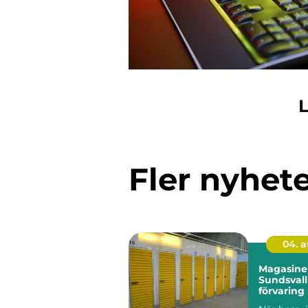
L
Fler nyhet
04. 
Magasiner
Sundsvall
förvaring
behöver m