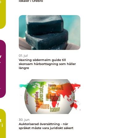
a
lokaler i Örebro
01. jul
Vaxning södermalm guide till
skonsam hårborttagning som håller
längre
h
n
t
30. jun
Auktoriserad översättning - när
 i
språket måste vara juridiskt säkert