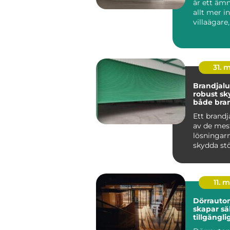
är ett ämn
allt mer i
villaägare,
bostadsrä
r oc...
31. 
Brandjalusi 
robust sk
både bra
inbrott
Ett brandj
av de mes
lösningarn
skydda st
öppningar
byggnad m
11. 
Dörrauto
skapar sä
tillgängli