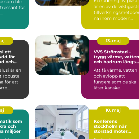
Extrudering av plast
e som blir
är en av de viktigast
ntressant för
tillverkningsmetode
na inom modern
ttsföreninga
industri. Processen
g...
maj
13. maj
ett
VVS Strömstad -
ydd för
trygg värme, vatte
nd och
och badrum längs
kusten
alusi är en
Att få värme, vatten
t robusta
och avlopp att
a för att
fungera som de ska
örre
låter kanske
 i en
självklart...
o...
maj
10. maj
matik som
Konferens
kra och
stockholm när
ga miljöer
storstad möter
rofylld landsbygd