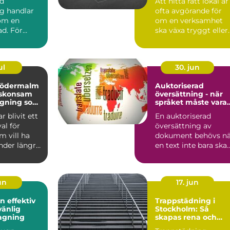
rd
Att hitta rätt lokal är
g handlar
ofta avgörande för
 om en
om en verksamhet
ad. För
ska växa tryggt eller
laägare och
fastna i praktiska...
sför...
ul
30. jun
södermalm
Auktoriserad
l skonsam
översättning - när
agning som
språket måste vara
ngre
juridiskt säkert
r blivit ett
En auktoriserad
val för
översättning av
 vill ha
dokument behövs nä
nder längre
en text inte bara ska
rakning...
fö...
jun
17. jun
ktiv
Trappstädning i
vänlig
Stockholm: Så
agning
skapas rena och
trygga trapphus