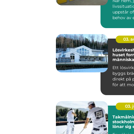
När hem, j
livssituat
uppstår of
behov av 
utrymme. 
03. 
Lösvirkeshu
huset for
människan
tvärtom
Ett lösvir
byggs brä
direkt på p
för att mo
färdiga mo
03. j
Takmålni
stockholm därf
lönar sig 
tak