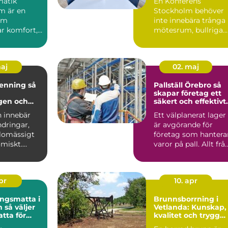
matik
En Konferens
m är en
Stockholm behöver
om
inte innebära trånga
r komfort,
mötesrum, bullriga
h ...
gator och ständiga
avbrott. A...
maj
02. maj
nning så
Pallställ Örebro så
skapar företag ett
gen och
säkert och effektivt
 en
lager
n innebär
Ett välplanerat lager
ndringar,
är avgörande för
edighet
lomässigt
företag som hantera
miskt.
varor på pall. Allt frå
vande
säkerhet och ar...
apr
10. apr
ngsmatta i
Brunnsborrning i
jer
Vetlanda: Kunskap,
atta för
kvalitet och trygg
kontor
vattenförsörjning