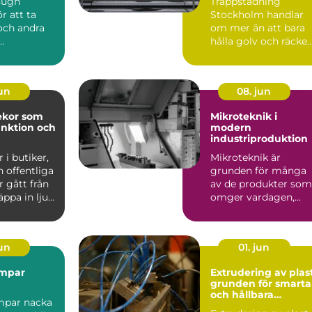
sugn
Trappstädning
r att ta
Stockholm handlar
och andra
om mer än att bara
hålla golv och räcke
gar från
fria f...
emål med
jun
08. jun
ekor som
Mikroteknik i
unktion och
modern
industriproduktion
 i butiker,
Mikroteknik är
 offentliga
grunden för många
r gått från
av de produkter som
äppa in ljus
omger vardagen,
även om de...
jun
01. jun
mpar
Extrudering av plas
grunden för smarta
och hållbara
par nacka
plastprofiler