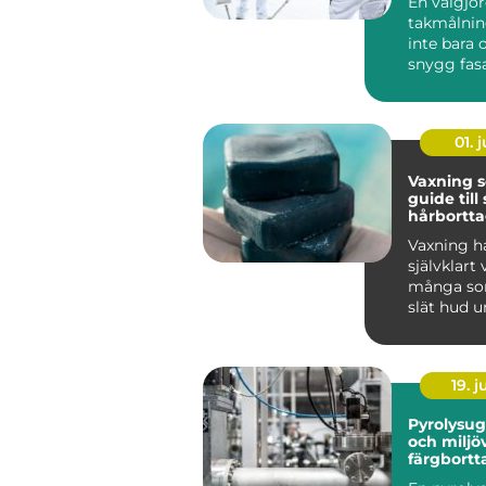
En välgjo
takmålnin
inte bara
snygg fas
många vil
bostadsrätt
01. j
Vaxning 
guide til
hårbortt
håller lä
Vaxning ha
självklart 
många som
slät hud u
tid än vad 
19. 
Pyrolysugn effe
och miljö
färgbortt