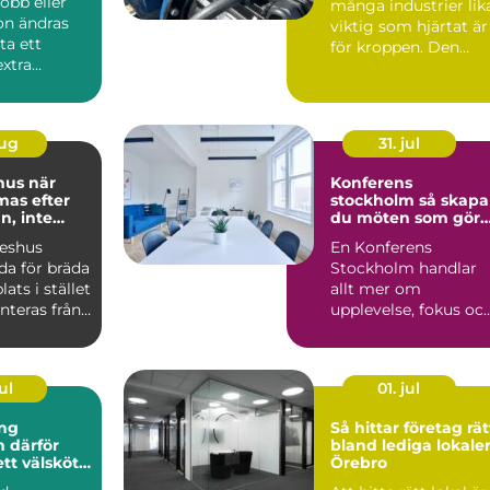
obb eller
många industrier lik
ion ändras
viktig som hjärtat är
ta ett
för kroppen. Den
extra
driver pumpar,
Ka...
fläktar,...
aug
31. jul
s när
Konferens
mas efter
stockholm så skapar
, inte
du möten som gör
skillnad
keshus
En Konferens
da för bräda
Stockholm handlar
lats i stället
allt mer om
nteras från
upplevelse, fokus oc
dul...
hållbarhet än bara e
lokal med sto...
ul
01. jul
ng
Så hittar företag rät
ör
bland lediga lokaler
ett välskött
Örebro