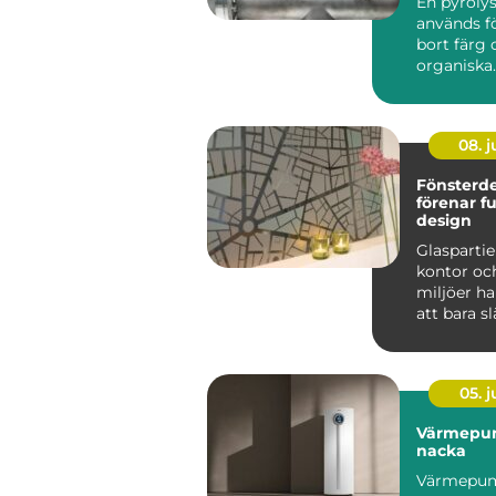
En pyroly
används fö
bort färg 
organiska
beläggnin
metallför
h...
08. 
Fönsterd
förenar f
design
Glaspartier
kontor och
miljöer ha
att bara sl
till att ...
05. 
Värmepu
nacka
Värmepum