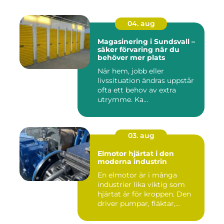
04. aug
Magasinering i Sundsvall –
säker förvaring när du
behöver mer plats
När hem, jobb eller
livssituation ändras uppstår
ofta ett behov av extra
utrymme. Ka...
03. aug
Elmotor hjärtat i den
moderna industrin
En elmotor är i många
industrier lika viktig som
hjärtat är för kroppen. Den
driver pumpar, fläktar,...