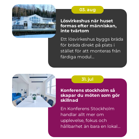
03. aug
Lösvirkeshus när huset
formas efter människan,
inte tvärtom
Ett lösvirkeshus byggs bräda
för bräda direkt på plats i
stället för att monteras från
färdiga modul...
31. jul
Konferens stockholm så
skapar du möten som gör
skillnad
En Konferens Stockholm
handlar allt mer om
upplevelse, fokus och
hållbarhet än bara en lokal
med sto...