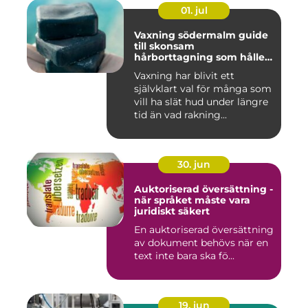
01. jul
Vaxning södermalm guide
till skonsam
hårborttagning som håller
längre
Vaxning har blivit ett
självklart val för många som
vill ha slät hud under längre
tid än vad rakning...
30. jun
Auktoriserad översättning -
när språket måste vara
juridiskt säkert
En auktoriserad översättning
av dokument behövs när en
text inte bara ska fö...
19. jun