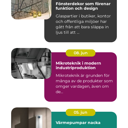
Fönsterdekor som förenar
funktion och design
Glaspartier i butiker, kontor
och offentliga miljöer har
gått från att bara släppa in
ljus till att ...
08. jun
Mikroteknik i modern
industriproduktion
Mikroteknik är grunden för
många av de produkter som
omger vardagen, även om
de...
05. jun
Värmepumpar nacka