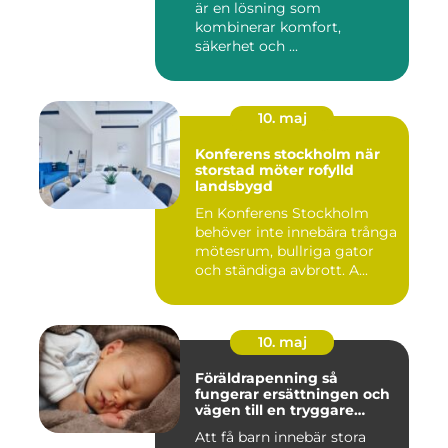
är en lösning som
kombinerar komfort,
säkerhet och ...
10. maj
Konferens stockholm när
storstad möter rofylld
landsbygd
En Konferens Stockholm
behöver inte innebära trånga
mötesrum, bullriga gator
och ständiga avbrott. A...
10. maj
Föräldrapenning så
fungerar ersättningen och
vägen till en tryggare
föräldraledighet
Att få barn innebär stora