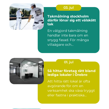
03. jul
Takmålning stockholm
därför lönar sig ett välskött
tak
En välgjord takmålning
handlar inte bara om en
snygg fasad. För många
villaägare och
bostadsrättsför...
01. jul
Så hittar företag rätt bland
lediga lokaler i Örebro
Att hitta rätt lokal är ofta
avgörande för om en
verksamhet ska växa tryggt
eller fastna i praktiska...