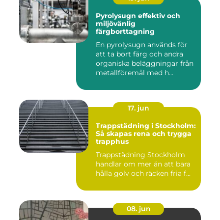
Pyrolysugn effektiv och
miljövänlig
färgborttagning
En pyrolysugn används för
att ta bort färg och andra
organiska beläggningar från
metallföremål med h...
17. jun
Trappstädning i Stockholm:
Så skapas rena och trygga
trapphus
Trappstädning Stockholm
handlar om mer än att bara
hålla golv och räcken fria f...
08. jun