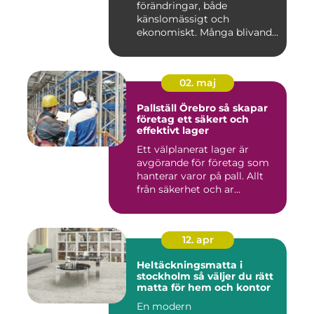
förändringar, både
känslomässigt och
ekonomiskt. Många blivande
föräldrar ...
02. maj
Pallställ Örebro så skapar
företag ett säkert och
effektivt lager
Ett välplanerat lager är
avgörande för företag som
hanterar varor på pall. Allt
från säkerhet och ar...
12. apr
Heltäckningsmatta i
stockholm så väljer du rätt
matta för hem och kontor
En modern