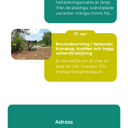
heltäckningsmatta är långt
ifrån de plastiga, svårstädade
varianter många minns från
70- o...
10. apr
Brunnsborrning i Vetlanda:
Kunskap, kvalitet och trygg
vattenförsörjning
En borrad brunn är mer än
bara ett hål i marken. För
många fastighets&aum...
Adress