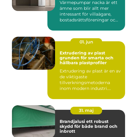
Värmepumpar nacka är ett
ämne som blir allt mer
intressant för villaägare,
bostadsrättsföreningar oc...
01. jun
Extrudering av plast
grunden för smarta och
hållbara plastprofiler
Extrudering av plast är en av
de viktigaste
tillverkningsmetoderna
inom modern industri.
Processen g...
31. maj
Brandjalusi ett robust
skydd för både brand och
inbrott