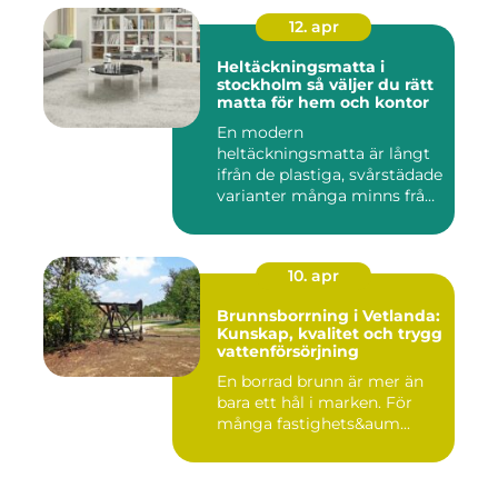
12. apr
Heltäckningsmatta i
stockholm så väljer du rätt
matta för hem och kontor
En modern
heltäckningsmatta är långt
ifrån de plastiga, svårstädade
varianter många minns från
70- o...
10. apr
Brunnsborrning i Vetlanda:
Kunskap, kvalitet och trygg
vattenförsörjning
En borrad brunn är mer än
bara ett hål i marken. För
många fastighets&aum...