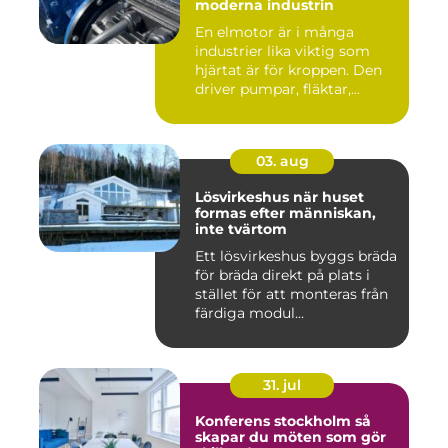
moderna industrin
En elmotor är i många
industrier lika viktig som
hjärtat är för kroppen. Den
driver pumpar, fläktar,...
03. aug
Lösvirkeshus när huset
formas efter människan,
inte tvärtom
Ett lösvirkeshus byggs bräda
för bräda direkt på plats i
stället för att monteras från
färdiga modul...
31. jul
Konferens stockholm så
skapar du möten som gör