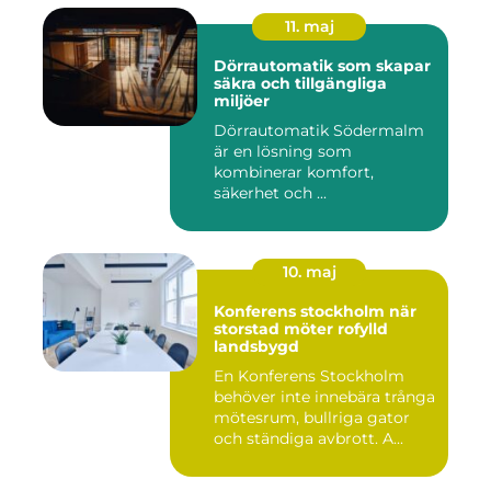
11. maj
Dörrautomatik som skapar
säkra och tillgängliga
miljöer
Dörrautomatik Södermalm
är en lösning som
kombinerar komfort,
säkerhet och ...
10. maj
Konferens stockholm när
storstad möter rofylld
landsbygd
En Konferens Stockholm
behöver inte innebära trånga
mötesrum, bullriga gator
och ständiga avbrott. A...