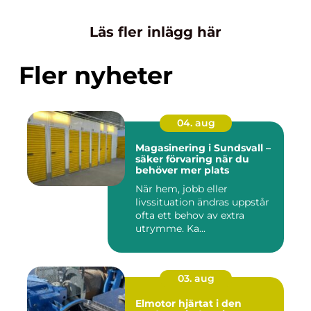
Läs fler inlägg här
Fler nyheter
04. aug
Magasinering i Sundsvall –
säker förvaring när du
behöver mer plats
När hem, jobb eller
livssituation ändras uppstår
ofta ett behov av extra
utrymme. Ka...
03. aug
Elmotor hjärtat i den