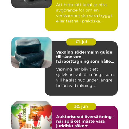
Att hitta rätt lokal är ofta
avgörande för om en
verksamhet ska växa tryggt
eller fastna i praktiska...
01. jul
Vaxning södermalm guide
till skonsam
hårborttagning som håller
längre
Vaxning har blivit ett
självklart val för många som
vill ha slät hud under längre
tid än vad rakning...
30. jun
Auktoriserad översättning -
när språket måste vara
juridiskt säkert