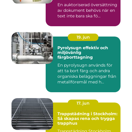
En auktoriserad översättning
av dokument behövs när en
text inte bara ska fö...
19. jun
Pyrolysugn effektiv och
miljövänlig
färgborttagning
En pyrolysugn används för
att ta bort färg och andra
organiska beläggningar från
metallföremål med h...
17. jun
Trappstädning i Stockholm:
Så skapas rena och trygga
trapphus
Trappstädning Stockholm