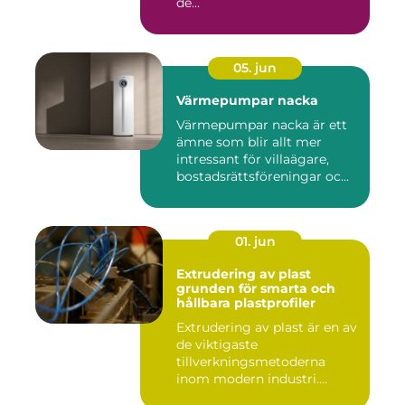
de...
05. jun
Värmepumpar nacka
Värmepumpar nacka är ett
ämne som blir allt mer
intressant för villaägare,
bostadsrättsföreningar oc...
01. jun
Extrudering av plast
grunden för smarta och
hållbara plastprofiler
Extrudering av plast är en av
de viktigaste
tillverkningsmetoderna
inom modern industri.
Processen g...