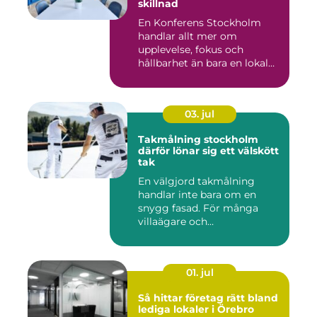
skillnad
En Konferens Stockholm
handlar allt mer om
upplevelse, fokus och
hållbarhet än bara en lokal
med sto...
03. jul
Takmålning stockholm
därför lönar sig ett välskött
tak
En välgjord takmålning
handlar inte bara om en
snygg fasad. För många
villaägare och
bostadsrättsför...
01. jul
Så hittar företag rätt bland
lediga lokaler i Örebro