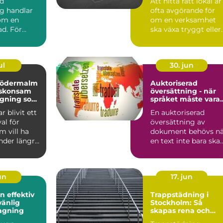
rd
Att hitta rätt lokal är
g handlar
ofta avgörande för
 om en
om en verksamhet
ad. För
ska växa tryggt eller
laägare och
fastna i praktiska...
sför...
ul
30. jun
södermalm
Auktoriserad
l skonsam
översättning - när
agning som
språket måste vara
ngre
juridiskt säkert
r blivit ett
En auktoriserad
val för
översättning av
 vill ha
dokument behövs nä
nder längre
en text inte bara ska
rakning...
fö...
jun
17. jun
ktiv
Trappstädning i
vänlig
Stockholm: Så
agning
skapas rena och
trygga trapphus