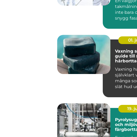
En välgjo
takmålnin
inte bara
snygg fas
många vil
bostadsrätt
01. j
Vaxning 
guide til
hårbortt
håller lä
Vaxning ha
självklart 
många som
slät hud u
tid än vad 
19. 
Pyrolysugn effe
och miljö
färgbortt