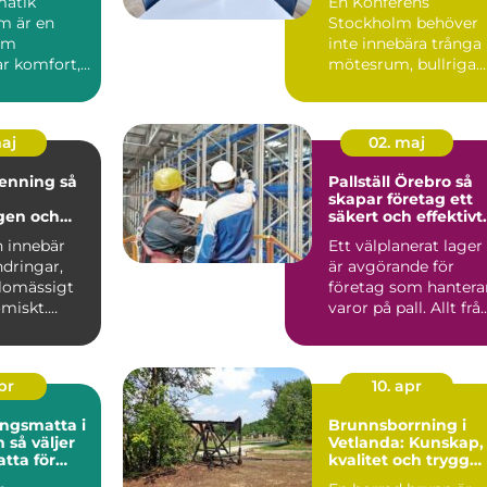
matik
En Konferens
m är en
Stockholm behöver
om
inte innebära trånga
r komfort,
mötesrum, bullriga
h ...
gator och ständiga
avbrott. A...
maj
02. maj
nning så
Pallställ Örebro så
skapar företag ett
gen och
säkert och effektivt
 en
lager
n innebär
Ett välplanerat lager
ndringar,
är avgörande för
edighet
lomässigt
företag som hantera
miskt.
varor på pall. Allt frå
vande
säkerhet och ar...
apr
10. apr
ngsmatta i
Brunnsborrning i
jer
Vetlanda: Kunskap,
atta för
kvalitet och trygg
kontor
vattenförsörjning