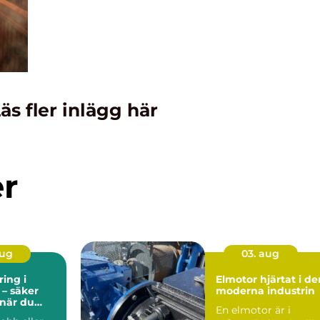
äs fler inlägg här
er
aug
03. aug
ing i
Elmotor hjärtat i den
 – säker
moderna industrin
 när du
En elmotor är i
er plats