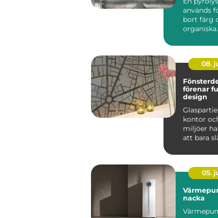
En pyroly
används fö
bort färg 
organiska
beläggnin
metallför
h...
08. 
Fönsterd
förenar f
design
Glaspartier
kontor och
miljöer ha
att bara sl
till att ...
05. 
Värmepu
nacka
Värmepum