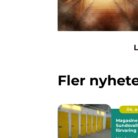
L
Fler nyhet
04. 
Magasiner
Sundsvall
förvaring
behöver m