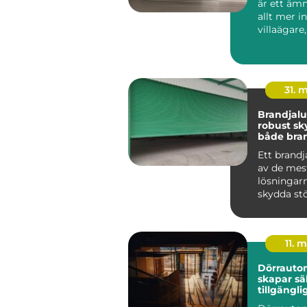
är ett ämn
allt mer i
villaägare,
bostadsrä
r oc...
31. 
Brandjalusi 
robust sk
både bra
inbrott
Ett brandj
av de mes
lösningarn
skydda st
öppningar
byggnad m
11. 
Dörrauto
skapar sä
tillgängli