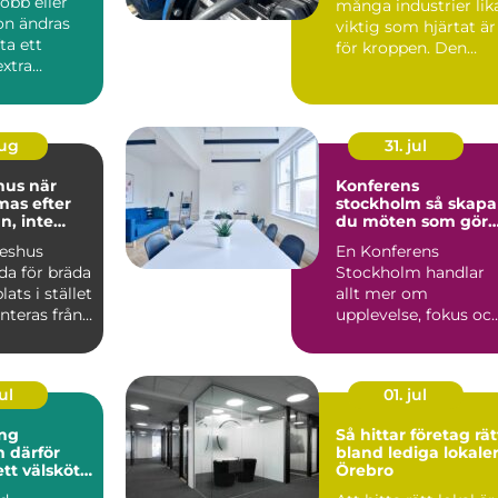
obb eller
många industrier lik
ion ändras
viktig som hjärtat är
ta ett
för kroppen. Den
extra
driver pumpar,
Ka...
fläktar,...
aug
31. jul
s när
Konferens
mas efter
stockholm så skapar
, inte
du möten som gör
skillnad
keshus
En Konferens
da för bräda
Stockholm handlar
lats i stället
allt mer om
nteras från
upplevelse, fokus oc
dul...
hållbarhet än bara e
lokal med sto...
ul
01. jul
ng
Så hittar företag rät
ör
bland lediga lokaler
ett välskött
Örebro