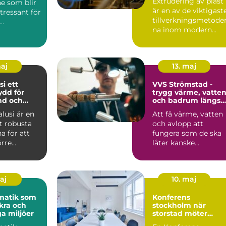
Extrudering av plast
e som blir
är en av de viktigast
ntressant för
tillverkningsmetode
na inom modern
ttsföreninga
industri. Processen
g...
maj
13. maj
ett
VVS Strömstad -
ydd för
trygg värme, vatte
nd och
och badrum längs
kusten
alusi är en
Att få värme, vatten
t robusta
och avlopp att
a för att
fungera som de ska
örre
låter kanske
 i en
självklart...
o...
maj
10. maj
matik som
Konferens
kra och
stockholm när
ga miljöer
storstad möter
rofylld landsbygd