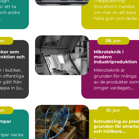
sugn
Trappstädning
r att ta
Stockholm handlar
och andra
om mer än att bara
hålla golv och räcke
gar från
fria f...
emål med
jun
08. jun
ekor som
Mikroteknik i
unktion och
modern
industriproduktion
 i butiker,
Mikroteknik är
 offentliga
grunden för många
r gått från
av de produkter som
äppa in ljus
omger vardagen,
även om de...
jun
01. jun
mpar
Extrudering av plas
grunden för smarta
och hållbara
par nacka
plastprofiler