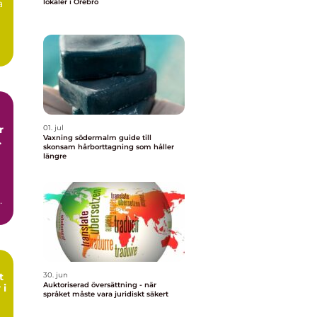
a
lokaler i Örebro
01. jul
Vaxning södermalm guide till
skonsam hårborttagning som håller
längre
h
n
t
30. jun
Auktoriserad översättning - när
 i
språket måste vara juridiskt säkert