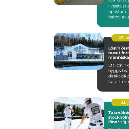
När hem, j
livssituat
uppstår of
behov av 
utrymme. 
03. 
Lösvirkeshu
huset for
människan
tvärtom
Ett lösvir
byggs brä
direkt på p
för att mo
färdiga mo
03. j
Takmålni
stockholm därf
lönar sig 
tak