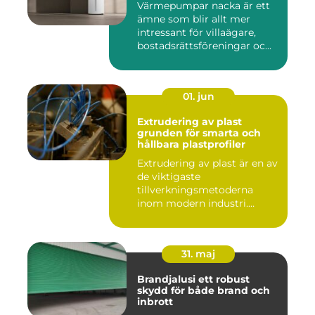
Värmepumpar nacka är ett
ämne som blir allt mer
intressant för villaägare,
bostadsrättsföreningar oc...
01. jun
Extrudering av plast
grunden för smarta och
hållbara plastprofiler
Extrudering av plast är en av
de viktigaste
tillverkningsmetoderna
inom modern industri.
Processen g...
31. maj
Brandjalusi ett robust
skydd för både brand och
inbrott