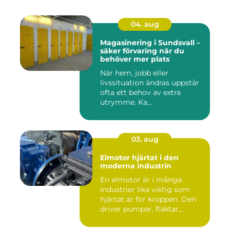
04. aug
Magasinering i Sundsvall –
säker förvaring när du
behöver mer plats
När hem, jobb eller
livssituation ändras uppstår
ofta ett behov av extra
utrymme. Ka...
03. aug
Elmotor hjärtat i den
moderna industrin
En elmotor är i många
industrier lika viktig som
hjärtat är för kroppen. Den
driver pumpar, fläktar,...