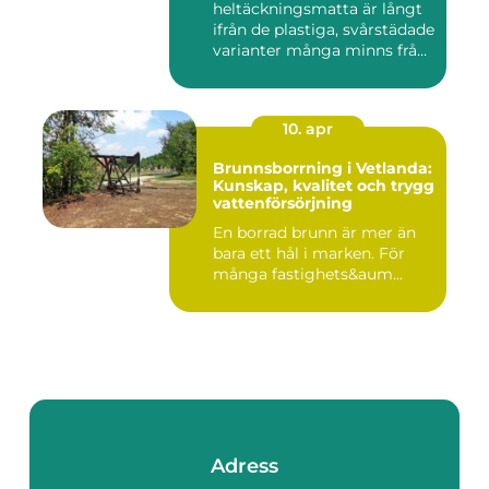
heltäckningsmatta är långt
ifrån de plastiga, svårstädade
varianter många minns från
70- o...
10. apr
Brunnsborrning i Vetlanda:
Kunskap, kvalitet och trygg
vattenförsörjning
En borrad brunn är mer än
bara ett hål i marken. För
många fastighets&aum...
Adress