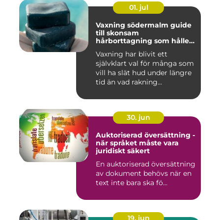
01. jul
Vaxning södermalm guide
till skonsam
hårborttagning som håller
längre
Vaxning har blivit ett
självklart val för många som
vill ha slät hud under längre
tid än vad rakning...
30. jun
Auktoriserad översättning -
när språket måste vara
juridiskt säkert
En auktoriserad översättning
av dokument behövs när en
text inte bara ska fö...
19. jun