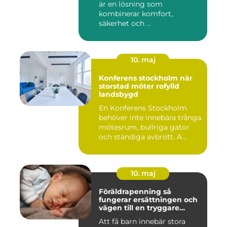
är en lösning som
kombinerar komfort,
säkerhet och ...
10. maj
Konferens stockholm när
storstad möter rofylld
landsbygd
En Konferens Stockholm
behöver inte innebära trånga
mötesrum, bullriga gator
och ständiga avbrott. A...
10. maj
Föräldrapenning så
fungerar ersättningen och
vägen till en tryggare
föräldraledighet
Att få barn innebär stora