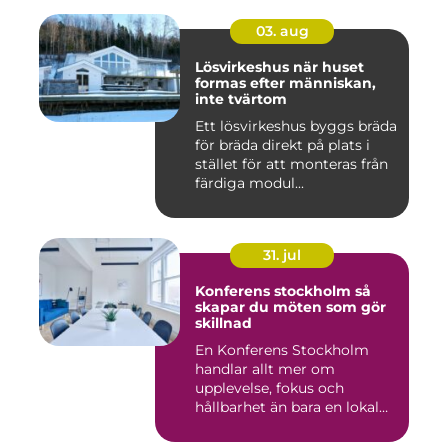
03. aug
Lösvirkeshus när huset
formas efter människan,
inte tvärtom
Ett lösvirkeshus byggs bräda
för bräda direkt på plats i
stället för att monteras från
färdiga modul...
31. jul
Konferens stockholm så
skapar du möten som gör
skillnad
En Konferens Stockholm
handlar allt mer om
upplevelse, fokus och
hållbarhet än bara en lokal
med sto...