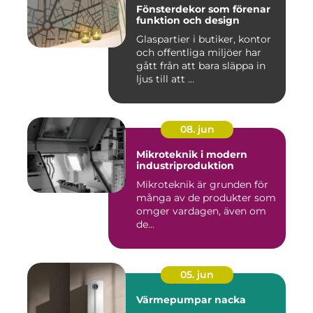
Fönsterdekor som förenar
funktion och design
Glaspartier i butiker, kontor
och offentliga miljöer har
gått från att bara släppa in
ljus till att ...
08. jun
Mikroteknik i modern
industriproduktion
Mikroteknik är grunden för
många av de produkter som
omger vardagen, även om
de...
05. jun
Värmepumpar nacka