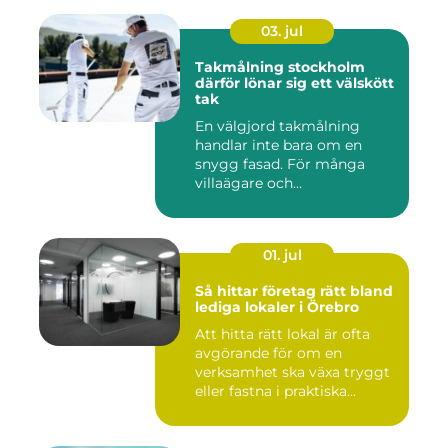
03. jul
Takmålning stockholm
därför lönar sig ett välskött
tak
En välgjord takmålning
handlar inte bara om en
snygg fasad. För många
villaägare och
bostadsrättsför...
01. jul
Så hittar företag rätt bland
lediga lokaler i Örebro
Att hitta rätt lokal är ofta
avgörande för om en
verksamhet ska växa tryggt
eller fastna i praktiska...