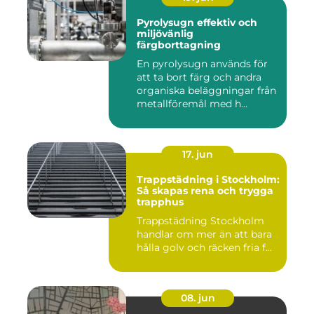
Pyrolysugn effektiv och
miljövänlig
färgborttagning
En pyrolysugn används för
att ta bort färg och andra
organiska beläggningar från
metallföremål med h...
17. jun
Trappstädning i Stockholm:
Så skapas rena och trygga
trapphus
Trappstädning Stockholm
handlar om mer än att bara
hålla golv och räcken fria f...
08. jun