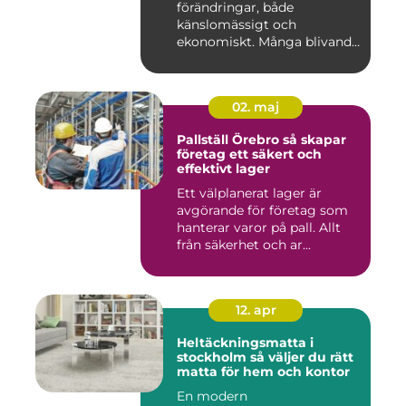
förändringar, både
känslomässigt och
ekonomiskt. Många blivande
föräldrar ...
02. maj
Pallställ Örebro så skapar
företag ett säkert och
effektivt lager
Ett välplanerat lager är
avgörande för företag som
hanterar varor på pall. Allt
från säkerhet och ar...
12. apr
Heltäckningsmatta i
stockholm så väljer du rätt
matta för hem och kontor
En modern