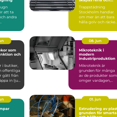
trygga trapphus
sugn
Trappstädning
r att ta
Stockholm handlar
och andra
om mer än att bara
hålla golv och räcke
gar från
fria f...
emål med
jun
08. jun
ekor som
Mikroteknik i
unktion och
modern
industriproduktion
 i butiker,
Mikroteknik är
 offentliga
grunden för många
r gått från
av de produkter som
äppa in ljus
omger vardagen,
även om de...
jun
01. jun
mpar
Extrudering av plas
grunden för smarta
och hållbara