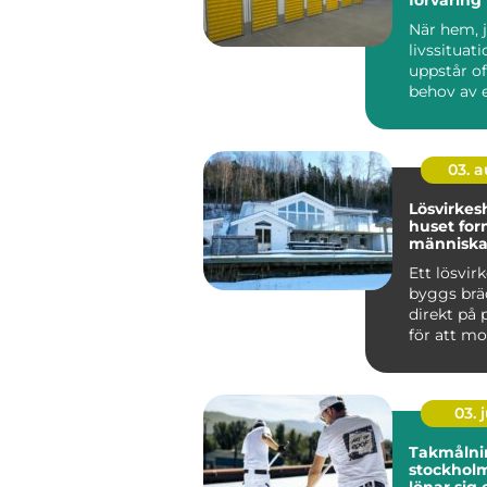
behöver m
När hem, j
livssituat
uppstår of
behov av 
utrymme. 
03. 
Lösvirkeshu
huset for
människan
tvärtom
Ett lösvir
byggs brä
direkt på p
för att mo
färdiga mo
03. j
Takmålni
stockholm därf
lönar sig 