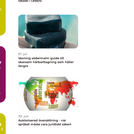
lokaler i Örebro
a
01. jul
Vaxning södermalm guide till
skonsam hårborttagning som håller
längre
h
n
30. jun
Auktoriserad översättning - när
t
språket måste vara juridiskt säkert
 i