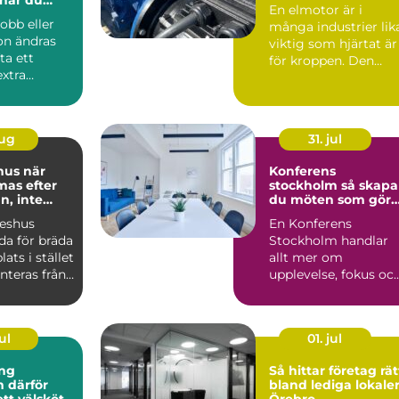
En elmotor är i
er plats
obb eller
många industrier lik
ion ändras
viktig som hjärtat är
ta ett
för kroppen. Den
extra
driver pumpar,
Ka...
fläktar,...
aug
31. jul
s när
Konferens
mas efter
stockholm så skapar
, inte
du möten som gör
skillnad
keshus
En Konferens
da för bräda
Stockholm handlar
lats i stället
allt mer om
nteras från
upplevelse, fokus oc
dul...
hållbarhet än bara e
lokal med sto...
ul
01. jul
ng
Så hittar företag rät
ör
bland lediga lokaler
ett välskött
Örebro