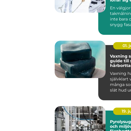
tak
En välgjo
takmålnin
inte bara
snygg fas
många vil
bostadsrätt
01. j
Vaxning 
guide til
hårbortt
håller lä
Vaxning ha
självklart 
många som
slät hud u
tid än vad 
19. 
Pyrolysugn effe
och miljö
färgbortt