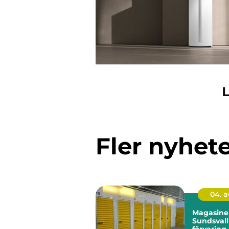
L
Fler nyhet
04. 
Magasiner
Sundsvall
förvaring