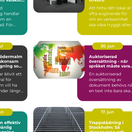
rd
Att hitta rätt lokal är
g handlar
ofta avgörande för
 om en
om en verksamhet
ad. För
ska växa tryggt eller
laägare och
fastna i praktiska...
sför...
ul
30. jun
södermalm
Auktoriserad
l skonsam
översättning - när
agning som
språket måste vara
ngre
juridiskt säkert
r blivit ett
En auktoriserad
val för
översättning av
 vill ha
dokument behövs nä
nder längre
en text inte bara ska
rakning...
fö...
jun
17. jun
ktiv
Trappstädning i
vänlig
Stockholm: Så
agning
skapas rena och