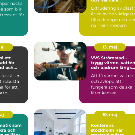
par nacka
plastprofiler
Extrudering av plast
e som blir
är en av de viktigast
ntressant för
tillverkningsmetode
na inom modern
ttsföreninga
industri. Processen
g...
maj
13. maj
ett
VVS Strömstad -
ydd för
trygg värme, vatte
nd och
och badrum längs
kusten
alusi är en
Att få värme, vatten
t robusta
och avlopp att
a för att
fungera som de ska
örre
låter kanske
 i en
självklart...
o...
maj
10. maj
matik som
Konferens
kra och
stockholm när
ga miljöer
storstad möter