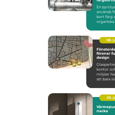
En pyroly
används fö
bort färg 
organiska
beläggnin
metallför
h...
08. 
Fönsterd
förenar f
design
Glaspartier
kontor och
miljöer ha
att bara sl
till att ...
05. 
Värmepu
nacka