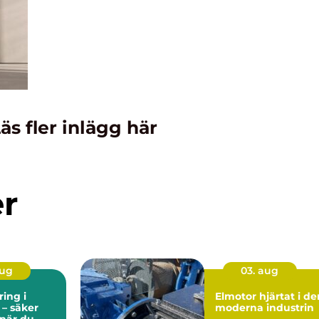
äs fler inlägg här
er
aug
03. aug
ing i
Elmotor hjärtat i den
 – säker
moderna industrin
 när du