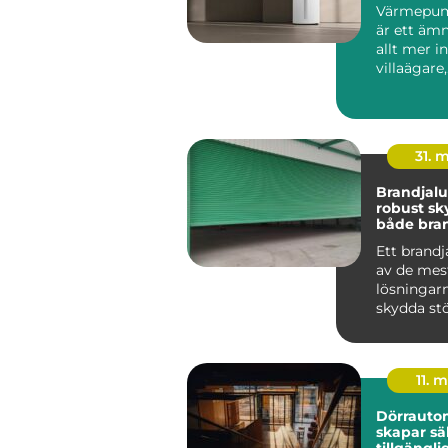
Värmepum
är ett ämn
allt mer i
villaägare,
bostadsrä
r oc...
31. 
Brandjalusi 
robust sk
både bra
inbrott
Ett brandj
av de mes
lösningarn
skydda st
öppningar
byggnad m
11. 
Dörrauto
skapar sä
tillgängli