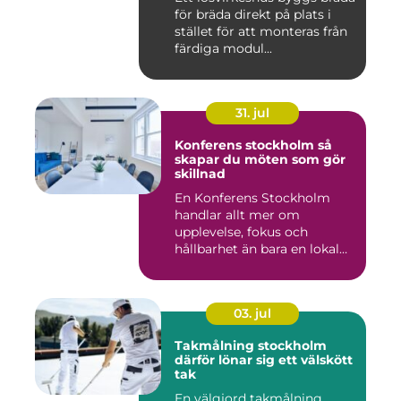
för bräda direkt på plats i
stället för att monteras från
färdiga modul...
31. jul
Konferens stockholm så
skapar du möten som gör
skillnad
En Konferens Stockholm
handlar allt mer om
upplevelse, fokus och
hållbarhet än bara en lokal
med sto...
03. jul
Takmålning stockholm
därför lönar sig ett välskött
tak
En välgjord takmålning