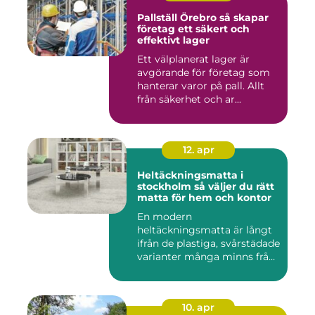
Pallställ Örebro så skapar
företag ett säkert och
effektivt lager
Ett välplanerat lager är
avgörande för företag som
hanterar varor på pall. Allt
från säkerhet och ar...
12. apr
Heltäckningsmatta i
stockholm så väljer du rätt
matta för hem och kontor
En modern
heltäckningsmatta är långt
ifrån de plastiga, svårstädade
varianter många minns från
70- o...
10. apr