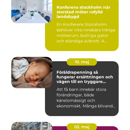
Konferens stockholm när
storstad möter rofylld
landsbygd
En Konferens Stockholm
behöver inte innebära trånga
mötesrum, bullriga gator
och ständiga avbrott. A...
10. maj
Föräldrapenning så
fungerar ersättningen och
vägen till en tryggare
föräldraledighet
Att få barn innebär stora
förändringar, både
känslomässigt och
ekonomiskt. Många blivande
föräldrar ...
02. maj