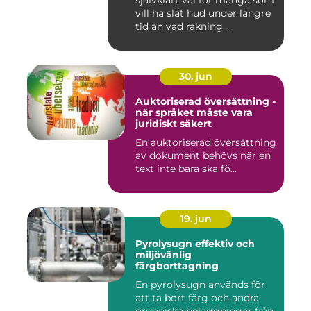
vill ha slät hud under längre
tid än vad rakning...
30. jun
Auktoriserad översättning -
när språket måste vara
juridiskt säkert
En auktoriserad översättning
av dokument behövs när en
text inte bara ska fö...
19. jun
Pyrolysugn effektiv och
miljövänlig
färgborttagning
En pyrolysugn används för
att ta bort färg och andra
organiska beläggningar från