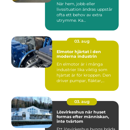
När hem, jobb eller
livssituation ändras uppstår
ofta ett behov av extra
utrymme. Ka...
03. aug
Elmotor hjärtat i den
moderna industrin
En elmotor är i många
industrier lika viktig som
hjärtat är för kroppen. Den
driver pumpar, fläktar,...
03. aug
Lösvirkeshus när huset
formas efter människan,
inte tvärtom
Ett lösvirkeshus byggs bräda