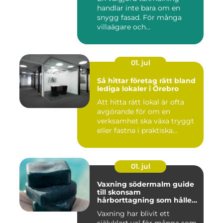
handlar inte bara om en
snygg fasad. För många
villaägare och
bostadsrättsför...
01. jul
Så hittar företag rätt bland
lediga lokaler i Örebro
Att hitta rätt lokal är ofta
avgörande för om en
verksamhet ska växa tryggt
eller fastna i praktiska...
01. jul
Vaxning södermalm guide
till skonsam
hårborttagning som håller
längre
Vaxning har blivit ett
självklart val för många som