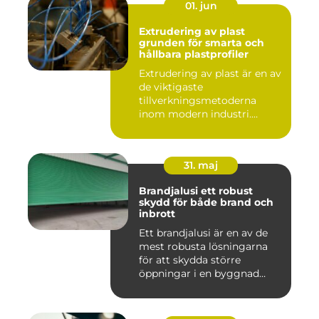
01. jun
Extrudering av plast
grunden för smarta och
hållbara plastprofiler
Extrudering av plast är en av
de viktigaste
tillverkningsmetoderna
inom modern industri.
Processen g...
31. maj
Brandjalusi ett robust
skydd för både brand och
inbrott
Ett brandjalusi är en av de
mest robusta lösningarna
för att skydda större
öppningar i en byggnad
mo...