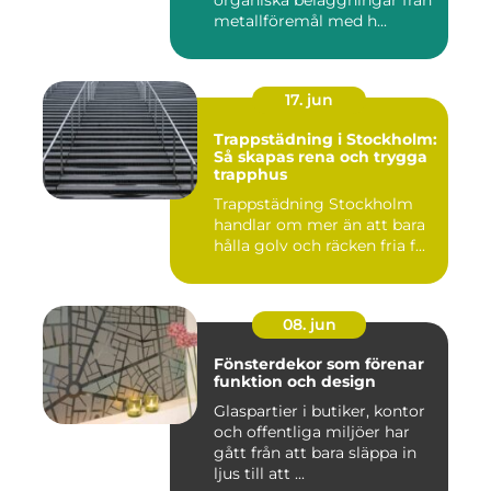
metallföremål med h...
17. jun
Trappstädning i Stockholm:
Så skapas rena och trygga
trapphus
Trappstädning Stockholm
handlar om mer än att bara
hålla golv och räcken fria f...
08. jun
Fönsterdekor som förenar
funktion och design
Glaspartier i butiker, kontor
och offentliga miljöer har
gått från att bara släppa in
ljus till att ...