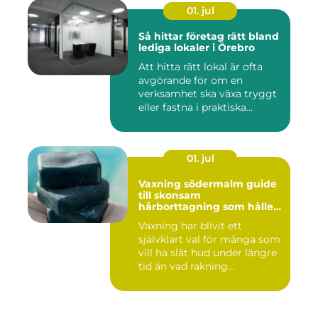
01. jul
Så hittar företag rätt bland
lediga lokaler i Örebro
Att hitta rätt lokal är ofta
avgörande för om en
verksamhet ska växa tryggt
eller fastna i praktiska...
01. jul
Vaxning södermalm guide
till skonsam
hårborttagning som håller
längre
Vaxning har blivit ett
självklart val för många som
vill ha slät hud under längre
tid än vad rakning...