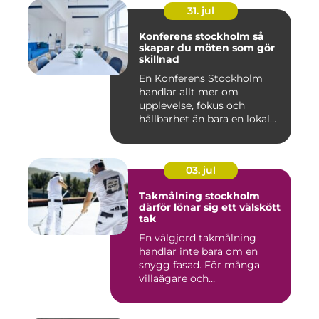
31. jul
Konferens stockholm så
skapar du möten som gör
skillnad
En Konferens Stockholm
handlar allt mer om
upplevelse, fokus och
hållbarhet än bara en lokal
med sto...
03. jul
Takmålning stockholm
därför lönar sig ett välskött
tak
En välgjord takmålning
handlar inte bara om en
snygg fasad. För många
villaägare och
bostadsrättsför...