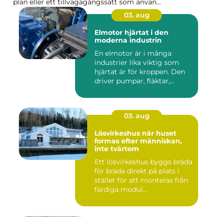
plan eller ett tillvägagångssätt som använ...
03. aug
Elmotor hjärtat i den
moderna industrin
En elmotor är i många
industrier lika viktig som
hjärtat är för kroppen. Den
driver pumpar, fläktar,...
03. aug
Lösvirkeshus när huset
formas efter människan,
inte tvärtom
Ett lösvirkeshus byggs bräda
för bräda direkt på plats i
stället för att monteras från
färdiga modul...