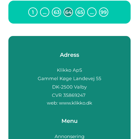
1
…
63
64
65
…
99
Adress
web:
www.klikko.dk
Menu
Annonsering